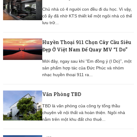
Chủ nhà có 4 người con đều đi du học. Vì vậy,
cô ấy đã nhờ KTS thiết kế một ngôi nhà có thể
lưu trữ...
Huyền Thoại 911 Chọn Cây Cầu Siêu
Đẹp Ở Việt Nam Để Quay MV “I Do”
Mới đây, ngay sau khi “Em đồng ý (I Do)”, một
sản phẩm hợp tác của Đức Phúc và nhóm
nhạc huyền thoại 911 ra...
Văn Phòng TBD
TBD là văn phòng của công ty tổng thầu
chuyên về nội thất và hoàn thiện. Ngôi nhà
nằm trên một khu đất cho thuê...