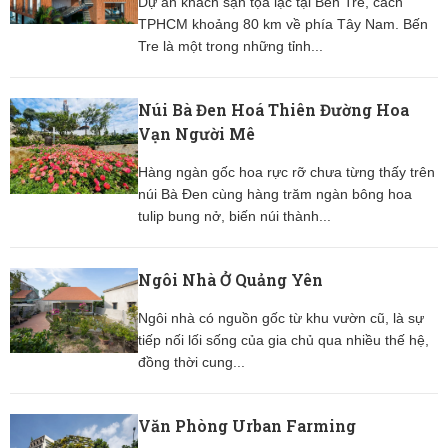
Dự án khách sạn tọa lạc tại Bến Tre, cách
TPHCM khoảng 80 km về phía Tây Nam. Bến
Tre là một trong những tỉnh...
Núi Bà Đen Hoá Thiên Đường Hoa
Vạn Người Mê
Hàng ngàn gốc hoa rực rỡ chưa từng thấy trên
núi Bà Đen cùng hàng trăm ngàn bông hoa
tulip bung nở, biến núi thành...
Ngôi Nhà Ở Quảng Yên
Ngôi nhà có nguồn gốc từ khu vườn cũ, là sự
tiếp nối lối sống của gia chủ qua nhiều thế hệ,
đồng thời cung...
Văn Phòng Urban Farming