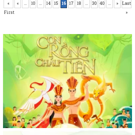
«
«
...
10
...
14
15
16
17
18
...
30
40
...
»
Last
First
»