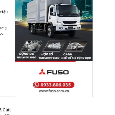
riệu
Hưng
ược
ã Giải