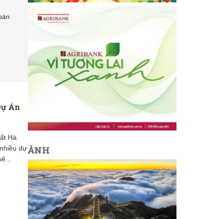
bán
Dự Án
đất Hà
ẢNH
 nhiều dự
ẽ...