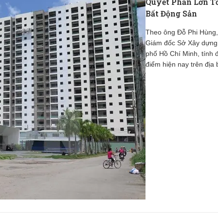
Quyết Phần Lớn T
Bất Động Sản
Theo ông Đỗ Phi Hùng
Giám đốc Sở Xây dựng
phố Hồ Chí Minh, tính 
điểm hiện nay trên địa 