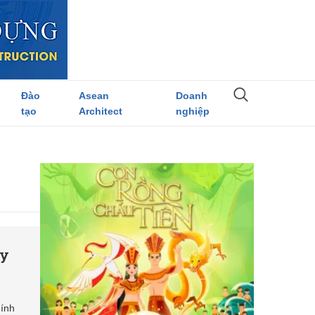
Đào
Asean
Doanh
tạo
Architect
nghiệp
ry
hính