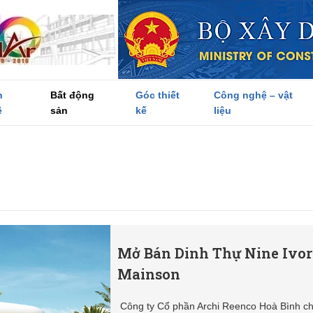
h
Bất động
Góc thiết
Công nghệ – vật
ề
sản
kế
liệu
Mở Bán Dinh Thự Nine Ivo
Mainson
Công ty Cổ phần Archi Reenco Hoà Bình c