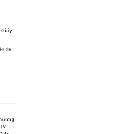
 Giấy
ên địa
Chương
 IV
Gate