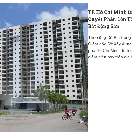
TP. Hồ Chí Minh Đ
Quyết Phần Lớn T
Bất Động Sản
Theo ông Đỗ Phi Hùng
Giám đốc Sở Xây dựng
phố Hồ Chí Minh, tính 
điểm hiện nay trên địa 