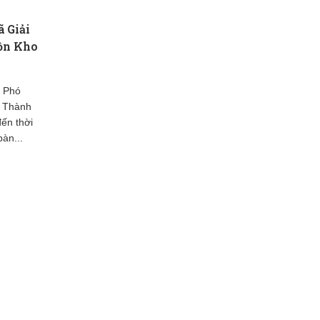
ã Giải
ồn Kho
, Phó
 Thành
đến thời
bàn...