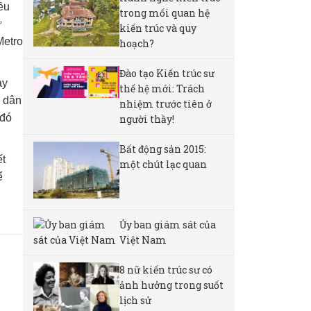
ều
trong mối quan hệ
ư
kiến trúc và quy
Metro
hoạch?
Đào tạo Kiến trúc sư
ay
thế hệ mới: Trách
ô dân
nhiệm trước tiên ở
 đó
người thầy!
Bất động sản 2015:
ết
một chút lạc quan
ể
Ủy ban giám sát của
Việt Nam
8 nữ kiến ​​trúc sư có
ảnh hưởng trong suốt
lịch sử