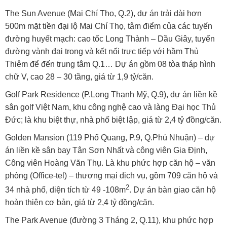
The Sun Avenue (Mai Chí Thọ, Q.2), dự án trải dài hơn
500m mặt tiền đại lộ Mai Chí Thọ, tâm điểm của các tuyến
đường huyết mạch: cao tốc Long Thành – Dầu Giây, tuyến
đường vành đai trong và kết nối trực tiếp với hầm Thủ
Thiêm để đến trung tâm Q.1… Dự án gồm 08 tòa tháp hình
chữ V, cao 28 – 30 tầng, giá từ 1,9 tỷ/căn.
Golf Park Residence (P.Long Thạnh Mỹ, Q.9), dự án liền kề
sân golf Việt Nam, khu công nghệ cao và làng Đại học Thủ
Đức; là khu biệt thự, nhà phố biệt lập, giá từ 2,4 tỷ đồng/căn.
Golden Mansion (119 Phổ Quang, P.9, Q.Phú Nhuận) – dự
án liền kề sân bay Tân Sơn Nhất và công viên Gia Định,
Công viên Hoàng Văn Thụ. Là khu phức hợp căn hộ – văn
phòng (Office-tel) – thương mại dịch vụ, gồm 709 căn hộ và
2
34 nhà phố, diện tích từ 49 -108m
. Dự án bàn giao căn hộ
hoàn thiện cơ bản, giá từ 2,4 tỷ đồng/căn.
The Park Avenue (đường 3 Tháng 2, Q.11), khu phức hợp