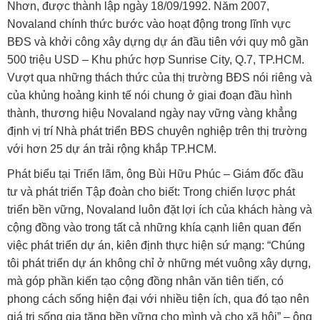
Nhơn, được thành lập ngày 18/09/1992. Năm 2007,
Novaland chính thức bước vào hoạt động trong lĩnh vực
BĐS và khởi công xây dựng dự án đầu tiên với quy mô gần
500 triệu USD – Khu phức hợp Sunrise City, Q.7, TP.HCM.
Vượt qua những thách thức của thị trường BĐS nói riêng và
của khủng hoảng kinh tế nói chung ở giai đoạn đầu hình
thành, thương hiệu Novaland ngày nay vững vàng khẳng
định vị trí Nhà phát triển BĐS chuyên nghiệp trên thị trường
với hơn 25 dự án trải rộng khắp TP.HCM.
Phát biểu tại Triển lãm, ông Bùi Hữu Phúc – Giám đốc đầu
tư và phát triển Tập đoàn cho biết: Trong chiến lược phát
triển bền vững, Novaland luôn đặt lợi ích của khách hàng và
cộng đồng vào trong tất cả những khía cạnh liên quan đến
việc phát triển dự án, kiên định thực hiện sứ mạng: “Chúng
tôi phát triển dự án không chỉ ở những mét vuông xây dựng,
mà góp phần kiến tạo cộng đồng nhân văn tiên tiến, có
phong cách sống hiện đại với nhiều tiện ích, qua đó tạo nên
giá trị sống gia tăng bền vững cho mình và cho xã hội” – ông