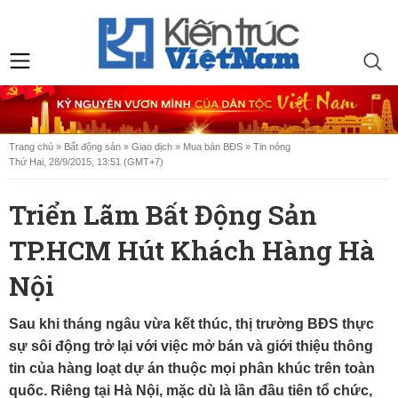
Trang chủ
»
Bất động sản
»
Giao dịch
»
Mua bán BĐS
»
Tin nóng
Thứ Hai, 28/9/2015, 13:51 (GMT+7)
Triển Lãm Bất Động Sản
TP.HCM Hút Khách Hàng Hà
Nội
Sau khi tháng ngâu vừa kết thúc, thị trường BĐS thực
sự sôi động trở lại với việc mở bán và giới thiệu thông
tin của hàng loạt dự án thuộc mọi phân khúc trên toàn
quốc. Riêng tại Hà Nội, mặc dù là lần đầu tiên tổ chức,