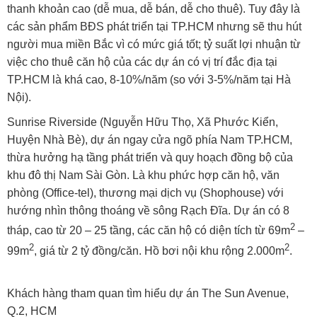
thanh khoản cao (dễ mua, dễ bán, dễ cho thuê). Tuy đây là
các sản phẩm BĐS phát triển tại TP.HCM nhưng sẽ thu hút
người mua miền Bắc vì có mức giá tốt; tỷ suất lợi nhuận từ
việc cho thuê căn hộ của các dự án có vị trí đắc địa tại
TP.HCM là khá cao, 8-10%/năm (so với 3-5%/năm tại Hà
Nội).
Sunrise Riverside (Nguyễn Hữu Thọ, Xã Phước Kiển,
Huyện Nhà Bè), dự án ngay cửa ngõ phía Nam TP.HCM,
thừa hưởng hạ tầng phát triển và quy hoạch đồng bộ của
khu đô thị Nam Sài Gòn. Là khu phức hợp căn hộ, văn
phòng (Office-tel), thương mại dịch vụ (Shophouse) với
hướng nhìn thông thoáng về sông Rạch Đĩa. Dự án có 8
2
tháp, cao từ 20 – 25 tầng, các căn hộ có diện tích từ 69m
–
2
2
99m
, giá từ 2 tỷ đồng/căn. Hồ bơi nội khu rộng 2.000m
.
Khách hàng tham quan tìm hiểu dự án The Sun Avenue,
Q.2, HCM