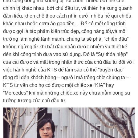
cho cộng đồng mà không bị “lôi cuốn” nhiều bởi thể chế
chính trị khác nhau, bởi chủ đầu tư, và thiên hạ xung quanh
đàm tiếu, khen chê theo cách nhìn dưới nhiều hệ qui chiếu
khác nhau hoặc cơm áo gạo tiền… Để có một công trình
được gọi là tác phẩm kiến trúc đẹp, công năng tốt,và môi
trường làm nghề lành mạnh, chúng ta sẽ phải “chiến đấu”
không ngừng từ khi bắt đầu nhận được nhiệm vụ thiết kế
đến khi công trình đưa vào sử dụng. Đó là “Sự thỏa hiệp”
của cái được và mất trong nhận thức của chủ đầu tư đối với
việc hành nghề của KTS để làm sao có thể “truyền đạo”
rộng rãi đến khách hàng – người mà trông chờ chúng ta –
KTS tư vấn cho họ có được một chiếc xe “KIA” hay
“Mercedes” khi mà những chiếc xe này chưa nằm trong sự
tưởng tượng của chủ đầu tư.