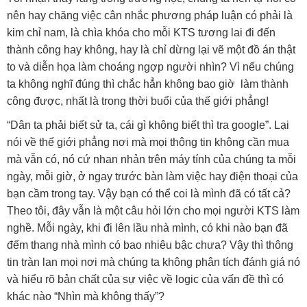
nên hay chăng việc cân nhắc phương pháp luận có phải là
kim chỉ nam, là chìa khóa cho mỗi KTS tương lai đi đến
thành công hay không, hay là chỉ dừng lại vẽ một đồ án thật
to và diễn họa làm choáng ngợp người nhìn? Vì nếu chúng
ta không nghĩ đúng thì chắc hẳn không bao giờ làm thành
công được, nhất là trong thời buổi của thế giới phẳng!
“Dân ta phải biết sử ta, cái gì không biết thì tra google”. Lại
nói về thế giới phẳng nơi mà mọi thông tin không cần mua
mà vẫn có, nó cứ nhan nhản trên máy tính của chúng ta mỗi
ngày, mỗi giờ, ở ngay trước bàn làm việc hay điện thoại của
bạn cầm trong tay. Vậy bạn có thể coi là mình đã có tất cả?
Theo tôi, đây vẫn là một câu hỏi lớn cho mọi người KTS làm
nghề. Mỗi ngày, khi đi lên lầu nhà mình, có khi nào bạn đã
đếm thang nhà mình có bao nhiêu bậc chưa? Vậy thì thông
tin tràn lan mọi nơi mà chúng ta không phân tích đánh giá nó
và hiểu rõ bản chất của sự việc về logic của vấn đề thì có
khác nào “Nhìn mà không thấy”?