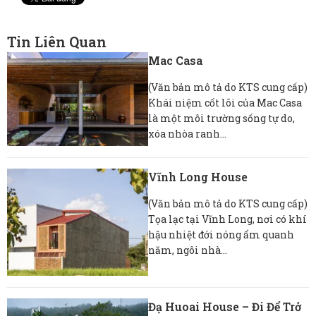
Tin Liên Quan
Mac Casa
(Văn bản mô tả do KTS cung cấp)
Khái niệm cốt lõi của Mac Casa
là một môi trường sống tự do,
xóa nhòa ranh...
Vĩnh Long House
(Văn bản mô tả do KTS cung cấp)
Tọa lạc tại Vĩnh Long, nơi có khí
hậu nhiệt đới nóng ẩm quanh
năm, ngôi nhà...
Đạ Huoai House – Đi Để Trở