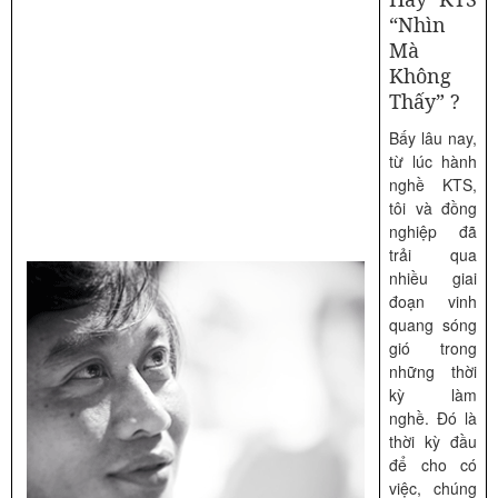
“Nhìn
Mà
Không
Thấy” ?
Bấy lâu nay,
từ lúc hành
nghề KTS,
tôi và đồng
nghiệp đã
trải qua
nhiều giai
đoạn vinh
quang sóng
gió trong
những thời
kỳ làm
nghề. Đó là
thời kỳ đầu
để cho có
việc, chúng