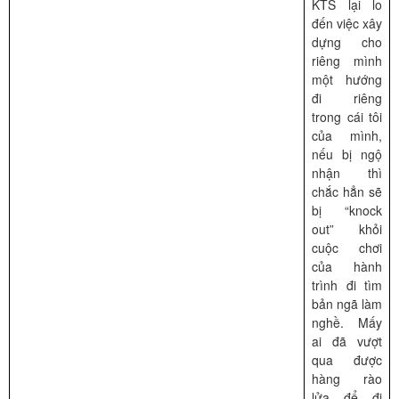
KTS lại lo
đến việc xây
dựng cho
riêng mình
một hướng
đi riêng
trong cái tôi
của mình,
nếu bị ngộ
nhận thì
chắc hẳn sẽ
bị “knock
out” khỏi
cuộc chơi
của hành
trình đi tìm
bản ngã làm
nghề. Mấy
ai đã vượt
qua được
hàng rào
lửa để đi