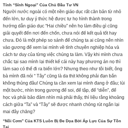
Tính “sính Ngoại” Của Chủ Đầu Tư VN
Người nước ngoài có một nền giáo dục rất căn bản từ nhỏ
đến lớn, tư duy ý thức hệ được tự họ hình thành trong
hướng dẫn giáo dục “Hai chiều” nên họ làm điều gì cũng
giải quyết đến nơi đến chốn, chưa nói đế kết quả tốt hay
chưa. Đó là một phép so sánh để chúng ta ai cũng nên nhìn
vào gương để xem lai mình về tính chuyên nghiệp hóa và
cách tư duy của từng việc chúng ta làm. Vậy khi mình chưa
chắc tại sao mình lại thiết kế cái này hay phương án nọ thì
làm sao có thể đi ra biển lớn? Nhưng theo như tôi biết, ông
bà mình đã nói “ Tây” cũng là da thịt không phải đạn bắn
không thủng đâu! Chúng ta cần xem lại mình đang ở đâu; lùi
một bước, nhìn trong gương để soi, để tập, để “diễn”, để
học và phải bảo đảm nhìn mà phải thấy, thì liệu rằng khoảng
cách giữa “Ta” và “Tây” sẽ được nhanh chóng rút ngắn lại
mai đây chăng?
“Nồi Cơm” Của KTS Luôn Bị Đe Dọa Bởi Áp Lực Của Sự Tồn
Tại