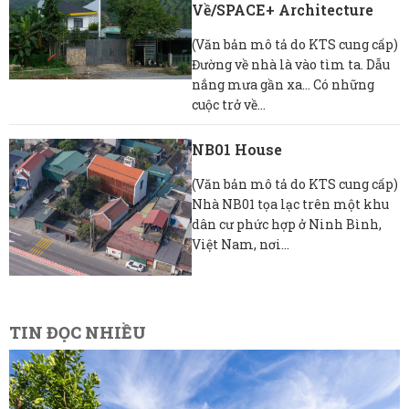
Về/SPACE+ Architecture
(Văn bản mô tả do KTS cung cấp)
Đường về nhà là vào tìm ta. Dẫu
nắng mưa gần xa… Có những
cuộc trở về...
NB01 House
(Văn bản mô tả do KTS cung cấp)
Nhà NB01 tọa lạc trên một khu
dân cư phức hợp ở Ninh Bình,
Việt Nam, nơi...
TIN ĐỌC NHIỀU