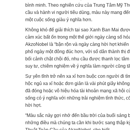
bình minh. Theo nghiên cứu của Trung Tâm Mỹ Th
cầu và hành vi người tiêu dùng, màu này mang đế
một cuộc sống giàu ý nghĩa hơn.
Không khó để giải thích tại sao Xanh Ban Mai đượ
cảm xúc bất ổn trong một thế giới ngày càng số h
AkzoNobel là “bận rộn và ngày càng hời hợt khiến 
phố ngày một đông đúc hơn, với số dân thành thị
bối cảnh chật chội đó, nhu cầu được thanh lọc tâm
suy tư, chiêm nghiệm về ý nghĩa làm người cũng t
Sự yên tĩnh trở nên xa xỉ hơn buộc con người đi tì
hộc ngủ xa xỉ hoặc đơn giản là vài phút giây khô
đã đóng hoặc vô hiệu hóa tài khoản mạng xã hội c
sống có ý nghĩa với những trải nghiệm tỉnh thức, c
hời hợt.
“Màu sắc này gợi nhớ đến bầu trời của buổi sáng ba
những điều mà chúng ta cần khi bước sang thập k
Thuật Toàn Cầu của AkzoNobel, cho biết.