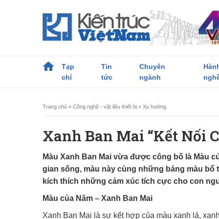
Tạp
Tin
Chuyên
Hàn
chí
tức
ngành
ngh
Trang chủ
»
Công nghệ - vật liệu thiết bị
»
Xu hướng
Xanh Ban Mai “Kết Nối 
Màu Xanh Ban Mai vừa được công bố là Màu củ
gian sống, màu này cùng những bảng màu bổ tr
kích thích những cảm xúc tích cực cho con ngư
Màu của Năm – Xanh Ban Mai
Xanh Ban Mai là sự kết hợp của màu xanh lá, xanh 