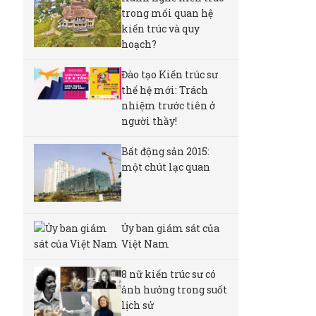
trong mối quan hệ
kiến trúc và quy
hoạch?
Đào tạo Kiến trúc sư
thế hệ mới: Trách
nhiệm trước tiên ở
người thầy!
Bất động sản 2015:
một chút lạc quan
Ủy ban giám sát của
Việt Nam
8 nữ kiến ​​trúc sư có
ảnh hưởng trong suốt
lịch sử