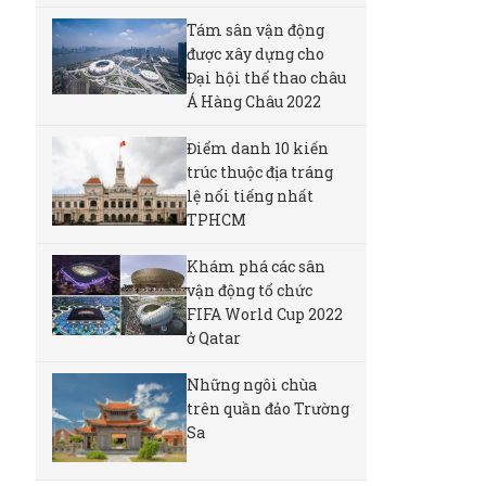
Tám sân vận động
được xây dựng cho
Đại hội thể thao châu
Á Hàng Châu 2022
Điểm danh 10 kiến
trúc thuộc địa tráng
lệ nổi tiếng nhất
TPHCM
Khám phá các sân
vận động tổ chức
FIFA World Cup 2022
ở Qatar
Những ngôi chùa
trên quần đảo Trường
Sa