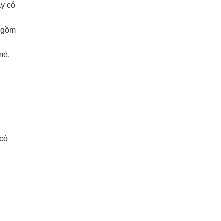
ày có
, gồm
mẻ,
 có
ạ