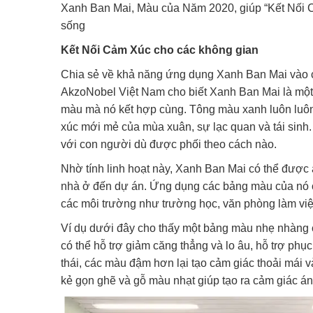
Xanh Ban Mai, Màu của Năm 2020, giúp “Kết Nối 
sống
Kết Nối Cảm Xúc cho các không gian
Chia sẻ về khả năng ứng dụng Xanh Ban Mai vào 
AkzoNobel Việt Nam cho biết Xanh Ban Mai là một m
màu mà nó kết hợp cùng. Tông màu xanh luôn luôn
xúc mới mẻ của mùa xuân, sự lạc quan và tái sinh
với con người dù được phối theo cách nào.
Nhờ tính linh hoạt này, Xanh Ban Mai có thể được áp
nhà ở đến dự án. Ứng dụng các bảng màu của nó cò
các môi trường như trường học, văn phòng làm vi
Ví dụ dưới đây cho thấy một bảng màu nhẹ nhàng
có thể hỗ trợ giảm căng thẳng và lo âu, hỗ trợ ph
thái, các màu đậm hơn lại tạo cảm giác thoải mái
kẻ gọn ghẽ và gỗ màu nhạt giúp tạo ra cảm giác án