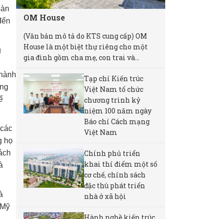
oàn
OM House
đến
(Văn bản mô tả do KTS cung cấp) OM
House là một biệt thự riêng cho một
g
gia đình gồm cha mẹ, con trai và...
thành
Tạp chí Kiến trúc
ong
Việt Nam tổ chức
ể
chương trình kỷ
niệm 100 năm ngày
Báo chí Cách mạng
 các
Việt Nam
g họ
Chính phủ triển
ách
khai thí điểm một số
à
cơ chế, chính sách
đặc thù phát triển
à
nhà ở xã hội
 Mỹ
Hành nghề kiến trúc