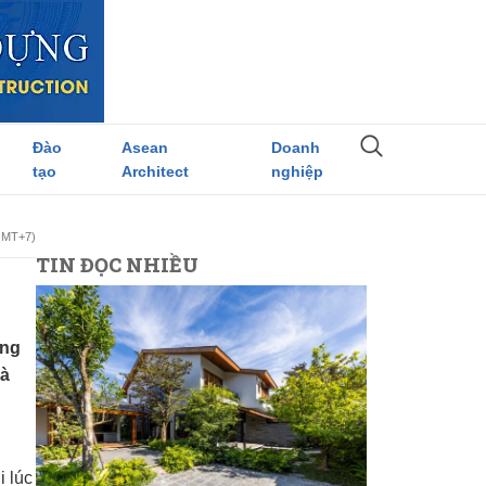
Đào
Asean
Doanh
tạo
Architect
nghiệp
(GMT+7)
TIN ĐỌC NHIỀU
ông
và
i lúc