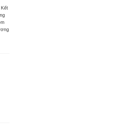
 Kết
ụng
xem
hương