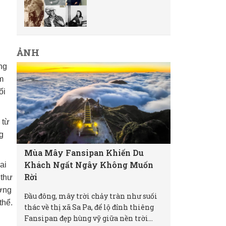
ẢNH
ng
m
ối
 từ
g
Mùa Mây Fansipan Khiến Du
Khách Ngất Ngây Không Muốn
ai
Rời
 thư
ường
Đầu đông, mây trời chảy tràn như suối
thể.
thác về thị xã Sa Pa, để lộ đỉnh thiêng
Fansipan đẹp hùng vỹ giữa nền trời...