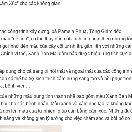
Cảm Xúc” cho các không gian
các công trình xây dựng, bà Pamela Phua, Tổng Giám đốc
àu “dễ tính”, có thể thay đổi một cách linh hoạt theo những tô
 gợi nhớ đến màu của cây cối tự nhiên, gắn liền với những cả
. Chính vì thế, Xanh Ban Mai đảm bảo được hiệu ứng tích cực đ
 dụng cho cả trang trí nội thất và ngoại thất của các công trình
n có thể hỗ trợ kích thích cảm hứng sáng tạo và hồi phục tron
ệc, bệnh viện…
 của những màu trung tính thanh nhã bao gồm màu Xanh Ban M
ục hồi cho các bệnh nhân. Màu xanh và xám nhẹ tạo ra không khí
 và gợi lên màu của tự nhiên, giúp cân bằng cảm xúc. Những đ
h sáng và không gian lý tưởng cho việc chăm sóc và bồi bổ cơ 