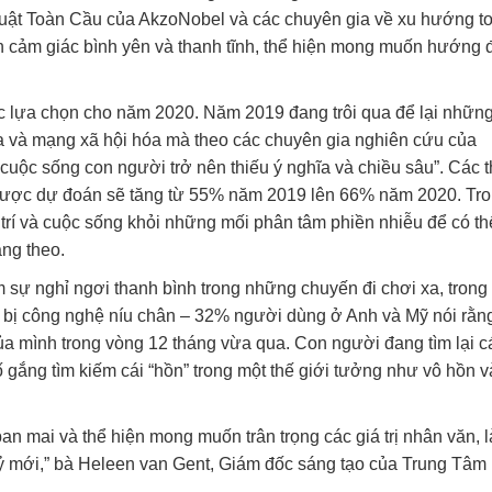
uật Toàn Cầu của AkzoNobel và các chuyên gia về xu hướng t
n cảm giác bình yên và thanh tĩnh, thể hiện mong muốn hướng 
c lựa chọn cho năm 2020. Năm 2019 đang trôi qua để lại nhữn
óa và mạng xã hội hóa mà theo các chuyên gia nghiên cứu của
cuộc sống con người trở nên thiếu ý nghĩa và chiều sâu”. Các 
 được dự đoán sẽ tăng từ 55% năm 2019 lên 66% năm 2020. Tr
 trí và cuộc sống khỏi những mối phân tâm phiền nhiễu để có th
ăng theo.
m sự nghỉ ngơi thanh bình trong những chuyến đi chơi xa, trong
ng bị công nghệ níu chân – 32% người dùng ở Anh và Mỹ nói rằn
ủa mình trong vòng 12 tháng vừa qua. Con người đang tìm lại c
ố gắng tìm kiếm cái “hồn” trong một thế giới tưởng như vô hồn v
n mai và thể hiện mong muốn trân trọng các giá trị nhân văn, l
ỷ mới,” bà Heleen van Gent, Giám đốc sáng tạo của Trung Tâm