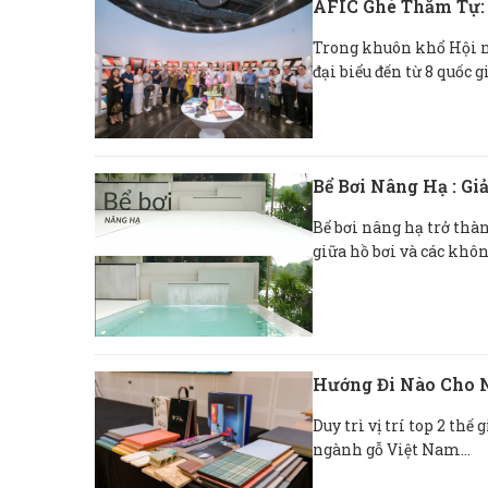
AFIC Ghé Thăm Tự: 
Trong khuôn khổ Hội n
đại biểu đến từ 8 quốc g
Bể Bơi Nâng Hạ : Gi
Bể bơi nâng hạ trở thà
giữa hồ bơi và các không
Hướng Đi Nào Cho 
Duy trì vị trí top 2 th
ngành gỗ Việt Nam...