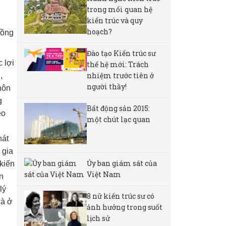
trong mối quan hệ
kiến trúc và quy
hoạch?
Đồng
Đào tạo Kiến trúc sư
 lợi
thế hệ mới: Trách
nhiệm trước tiên ở
,
người thầy!
hôn
g
Bất động sản 2015:
eo
một chút lạc quan
hát
 gia
Ủy ban giám sát của
 kiến
Việt Nam
n
lý
8 nữ kiến ​​trúc sư có
hà ở
ảnh hưởng trong suốt
lịch sử