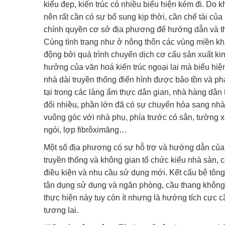
kiểu đẹp, kiến trúc có nhiều biểu hiện kém đi. Do 
nên rất cần có sự bổ sung kịp thời, cần chế tài của
chính quyền cơ sở địa phương để hướng dẫn và th
Cùng tình trạng như ở nông thôn các vùng miền kh
động bởi quá trình chuyển dịch cơ cấu sản xuất ki
hưởng của văn hoá kiến trúc ngoại lai mà biểu hiện
nhà dài truyền thống điển hình được bảo tồn và phát
tại trong các làng ẩm thực dân gian, nhà hàng dân 
đổi nhiều, phần lớn đã có sự chuyển hóa sang nhà 
vuông góc với nhà phụ, phía trước có sân, tường x
ngói, lợp fibrôximăng…
Một số địa phương có sự hỗ trợ và hướng dẫn của 
truyền thống và không gian tổ chức kiểu nhà sàn, 
điều kiện và nhu cầu sử dụng mới. Kết cấu bê tôn
tận dụng sử dụng và ngăn phòng, cầu thang không
thực hiện này tuy còn ít nhưng là hướng tích cực c
tương lai.