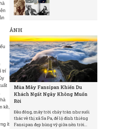
nhà
iên
uân
ẢNH
n
yếu
m
trí
úy
xuất
Mùa Mây Fansipan Khiến Du
a
Khách Ngất Ngây Không Muốn
nhà
Rời
n kề,
Đầu đông, mây trời chảy tràn như suối
thác về thị xã Sa Pa, để lộ đỉnh thiêng
ng ít
Fansipan đẹp hùng vỹ giữa nền trời...