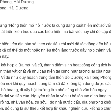
hong, Hải Dương
dựng “Nông thôn mới” ở nước ta cũng đang xuất hiện một số vấ
t triển kiến trúc qua các biểu hiện mà bài viết này chỉ đề cập 
hiện trên địa bàn xã theo các tiêu chí mới đã tác động đến hầu
t xã có thể do một hoặc nhiều thôn làng trước đây hợp thành và
ã nay.
kết hợp giữa mới và cũ, thành điểm sinh hoạt công cộng tích 
inh thần vật chất và nhu cầu hiện tại cũng như tương lai của ngư
g. Ví dụ như quy hoạch trung tâm thôn Bồ Dương xã Hồng Phon
ều nơi khi quy hoạch trung tâm xã đã không tận dụng được cá
ng bỏ hoang, đi xây hội trường lớn nhỏ cùng nhà văn hóa ngay
t đai và tiền của. Nguyên nhân là vốn tu bổ tôn tạo đình làng t
trường, nhà văn hóa, trụ sở… do nhà nước cấp, địa phương khô
ên, đó cũng là sự thiếu kết hợp từ khâu nghiên cứu kết hợp chư