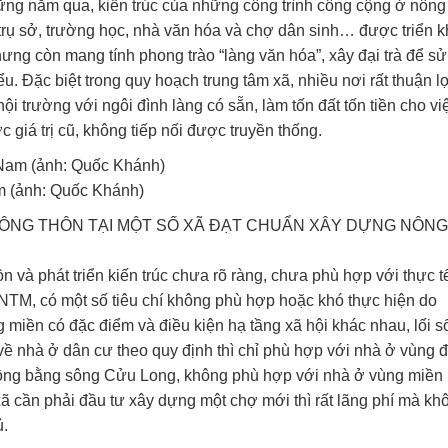
hững năm qua, kiến trúc của những công trình công cộng ở nông
trụ sở, trường học, nhà văn hóa và chợ dân sinh… được triển k
ưng còn mang tính phong trào “làng văn hóa”, xây đại trà để sử
iểu. Đặc biệt trong quy hoạch trung tâm xã, nhiều nơi rất thuận l
 trường với ngôi đình làng có sẵn, làm tốn đất tốn tiền cho vi
 giá trị cũ, không tiếp nối được truyền thống.
m (ảnh: Quốc Khánh)
ÔNG THÔN TẠI MỘT SỐ XÃ ĐẠT CHUẨN XÂY DỰNG NÔNG
 và phát triển kiến trúc chưa rõ ràng, chưa phù hợp với thực t
n NTM, có một số tiêu chí không phù hợp hoặc khó thực hiện do
g miền có đặc điểm và điều kiện hạ tầng xã hội khác nhau, lối s
 về nhà ở dân cư theo quy định thì chỉ phù hợp với nhà ở vùng 
ng bằng sông Cửu Long, không phù hợp với nhà ở vùng miền 
xã cần phải đầu tư xây dựng một chợ mới thì rất lãng phí mà kh
ủ.