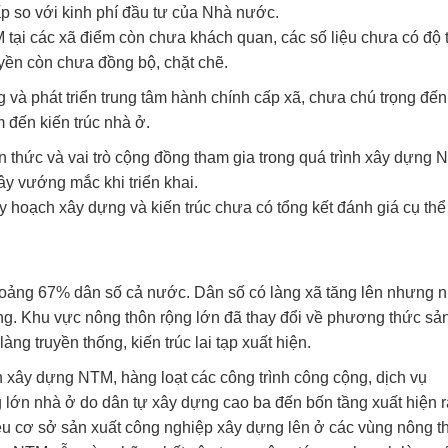
ấp so với kinh phí đầu tư của Nhà nước.
tại các xã điểm còn chưa khách quan, các số liệu chưa có độ t
yền còn chưa đồng bộ, chặt chẽ.
 và phát triển trung tâm hành chính cấp xã, chưa chú trọng đến
 đến kiến trúc nhà ở.
n thức và vai trò cộng đồng tham gia trong quá trình xây dựng
ây vướng mắc khi triển khai.
hoạch xây dựng và kiến trúc chưa có tổng kết đánh giá cụ thể
oảng 67% dân số cả nước. Dân số có làng xã tăng lên nhưng n
ộng. Khu vực nông thôn rộng lớn đã thay đổi về phương thức sả
àng truyền thống, kiến trúc lai tạp xuất hiện.
 xây dựng NTM, hàng loạt các công trình công cộng, dịch vụ
lớn nhà ở do dân tự xây dựng cao ba đến bốn tầng xuất hiện r
u cơ sở sản xuất công nghiệp xây dựng lên ở các vùng nông t