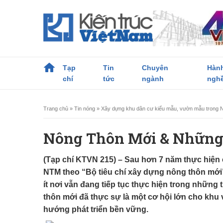
Tạp
Tin
Chuyên
Hàn
chí
tức
ngành
ngh
Trang chủ
»
Tin nóng
»
Xây dựng khu dân cư kiểu mẫu, vườn mẫu trong
Nông Thôn Mới & Những 
(Tạp chí KTVN 215) – Sau hơn 7 năm thực hiện 
NTM theo “Bộ tiêu chí xây dựng nông thôn mớ
ít nơi vẫn đang tiếp tục thực hiện trong những
thôn mới đã thực sự là một cơ hội lớn cho khu
hướng phát triển bền vững.