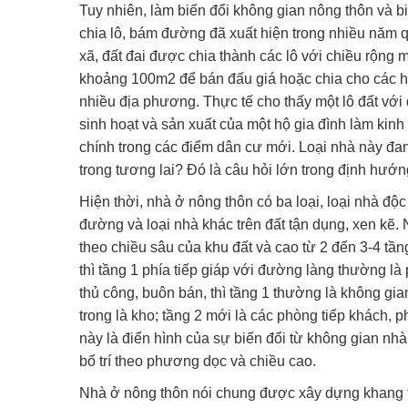
Tuy nhiên, làm biến đổi không gian nông thôn và b
chia lô, bám đường đã xuất hiện trong nhiều năm qu
xã, đất đai được chia thành các lô với chiều rộng
khoảng 100m2 để bán đấu giá hoặc chia cho các hộ
nhiều địa phương. Thực tế cho thấy một lô đất vớ
sinh hoạt và sản xuất của một hộ gia đình làm kin
chính trong các điểm dân cư mới. Loại nhà này đang
trong tương lai? Đó là câu hỏi lớn trong định hướng
Hiện thời, nhà ở nông thôn có ba loại, loại nhà độc 
đường và loại nhà khác trên đất tận dụng, xen kẽ. 
theo chiều sâu của khu đất và cao từ 2 đến 3-4 tầ
thì tầng 1 phía tiếp giáp với đường làng thường là
thủ công, buôn bán, thì tầng 1 thường là không gi
trong là kho; tầng 2 mới là các phòng tiếp khách, 
này là điển hình của sự biến đổi từ không gian nhà
bố trí theo phương dọc và chiều cao.
Nhà ở nông thôn nói chung được xây dựng khang tr