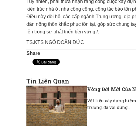
Tuy nhiên, phải thừa nhận rằng công cuộc xây dựn
kiến trúc nhà ở, nhà công cộng, công tác bảo tồn 
Điều này đòi hỏi các cấp ngành Trung ương, địa p
dân nông thôn khắc phục tồn tại, góp sức chung ta
lên trong sự phát triển bền vững./.
TS.KTS NGÔ DOÃN ĐỨC
Share
Tin Liên Quan
Vòng Đời Mới Của N
Vật liệu xây dựng hiếm 
trường, đá vôi dùng...