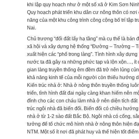
khi lập quy hoạch như ở một số xã ở Kim Sơn Ninh
Quy hoạch phát triển khu dân cư nông thôn có nơi 
năng của một khu công trình công cộng bố trí tậ
Nai.
Chủ trương “đổi đất lấy hạ tầng” mà cụ thể là bán 
xã hội và xây dựng hệ thống “Đường – Trường – T
xuất hiện các “phố trong làng”. Tình hình xây dựn
nước ta đã gây ra những phức tạp và lộn xộn…, ít c
gian làng truyền thống êm đềm đã trở nên lủng củn
khả năng kinh tế của mỗi người còn thiếu hướng d
Kiến trúc nhà ở: Nhà ở nông thôn truyền thống lu
triển, tình hình đất đai ngày càng khan hiếm nên m
đình cho các con cháu làm nhà ở nên diện tích đất 
trúc ngôi nhà đã biến đổi. Biến đổi có chiều hướn
nhà ở từ 1-2 sào đất Bắc Bộ. Ngôi nhà có cổng, sâ
tưởng để tổ chức mô hình nhà ở nông thôn hiện đại
NTM. Một số ít nơi đã phát huy và thể hiện tốt điểm