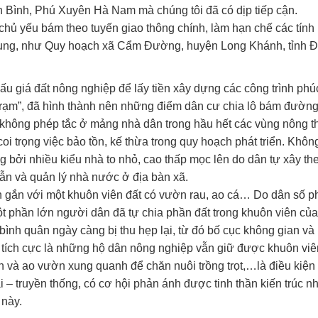
 Bình, Phú Xuyên Hà Nam mà chúng tôi đã có dịp tiếp cận.
chủ yếu bám theo tuyến giao thông chính, làm hạn chế các tính
p trung, như Quy hoạch xã Cẩm Đường, huyện Long Khánh, tỉnh 
đấu giá đất nông nghiệp để lấy tiền xây dựng các công trình phúc
rạm”, đã hình thành nên những điểm dân cư chia lô bám đường
g không phép tắc ở mảng nhà dân trong hầu hết các vùng nông t
oi trọng việc bảo tồn, kế thừa trong quy hoạch phát triển. Khôn
g bởi nhiều kiểu nhà to nhỏ, cao thấp mọc lên do dân tự xây th
ẫn và quản lý nhà nước ở địa bàn xã.
ôn gắn với một khuôn viên đất có vườn rau, ao cá… Do dân số p
ột phần lớn người dân đã tự chia phần đất trong khuôn viên của
bình quân ngày càng bị thu hẹp lại, từ đó bố cục không gian và
g tích cực là những hộ dân nông nghiệp vẫn giữ được khuôn viê
n và ao vườn xung quanh để chăn nuôi trồng trọt,…là điều kiện 
 – truyền thống, có cơ hội phản ánh được tinh thần kiến trúc n
 này.