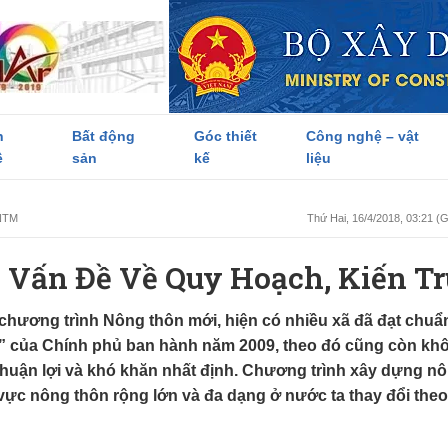
h
Bất động
Góc thiết
Công nghệ – vật
ề
sản
kế
liệu
 NTM
Thứ Hai, 16/4/2018, 03:21 
Vấn Đề Về Quy Hoạch, Kiến Tr
chương trình Nông thôn mới, hiện có nhiều xã đã đạt chuẩ
i” của Chính phủ ban hành năm 2009, theo đó cũng còn kh
 thuận lợi và khó khăn nhất định. Chương trình xây dựng n
 vực nông thôn rộng lớn và đa dạng ở nước ta thay đổi theo