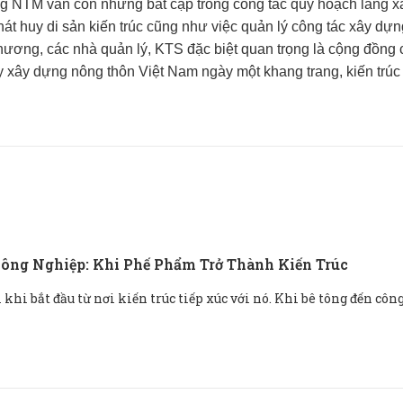
g NTM vẫn còn những bất cập trong công tác quy hoạch làng x
phát huy di sản kiến trúc cũng như việc quản lý công tác xây d
hương, các nhà quản lý, KTS đặc biệt quan trọng là cộng đồng
y xây dựng nông thôn Việt Nam ngày một khang trang, kiến trúc
ông Nghiệp: Khi Phế Phẩm Trở Thành Kiến Trúc
khi bắt đầu từ nơi kiến ​​trúc tiếp xúc với nó. Khi bê tông đến côn