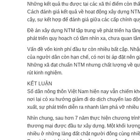
Những kết quả thu được tại các xã thí điểm còn th
Cách đánh giá kết quả về hoạt động xây dựng NTM 
cậy, sự kết hợp để đánh giá giữa các cấp chính qu
Đề án xây dựng NTM tập trung về phát triển hạ tầng
phát triển quy hoạch có tầm nhìn xa, chưa quan tâm
Vấn đề vốn kinh phí đầu tư còn nhiều bất cập. Nhậ
của người dân còn hạn chế, có nơi bị áp đặt nên g
Những xã đạt chuẩn NTM nhưng chất lượng về quy 
rút kinh nghiệm.
KẾT LUẬN
Số dân nông thôn Việt Nam hiện nay vẫn chiếm kh
nơi lại có xu hướng giảm đi do dịch chuyển lao đ
xuất, sự phát triển diễn ra nhanh làm phá vỡ nhiều l
Nhìn chung, sau hơn 7 năm thực hiện chương trình
thương mại được đầu tư xây dựng. Một khối lượng 
nhiều ở những làng đất chật người đông cùng nhiề