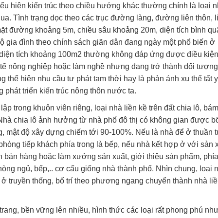
iểu hiện kiến trúc theo chiều hướng khác thường chính là loại 
a. Tình trạng dọc theo các trục đường làng, đường liên thôn, l
 mặt đường khoảng 5m, chiều sâu khoảng 20m, diện tích bình q
 gia đình theo chính sách giãn dân đang ngày một phổ biến ở
i diện tích khoảng 100m2 thường không đáp ứng được điều kiệ
h tế nông nghiệp hoặc làm nghề nhưng đang trở thành đối tượng
 thể hiện nhu cầu tự phát tạm thời hay là phản ánh xu thế tất 
 phát triển kiến trúc nông thôn nước ta.
lập trong khuôn viên riêng, loại nhà liền kề trên đất chia lô, bá
Nhà chia lô ảnh hưởng từ nhà phố đô thị có không gian được bố 
ng, mật độ xây dựng chiếm tới 90-100%. Nếu là nhà để ở thuần t
 phòng tiếp khách phía trong là bếp, nếu nhà kết hợp ở với sản 
an bán hàng hoặc làm xưởng sản xuất, giới thiệu sản phẩm, phí
phòng ngủ, bếp,.. cơ cấu giống nhà thành phố. Nhìn chung, loại 
 ở truyền thống, bố trí theo phương ngang chuyển thành nhà liề
ang, bền vững lên nhiều, hình thức các loại rất phong phú như