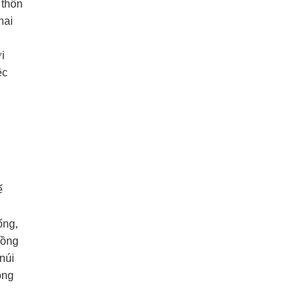
 thôn
hai
ợi
ệc
ế
ống,
đồng
núi
ông