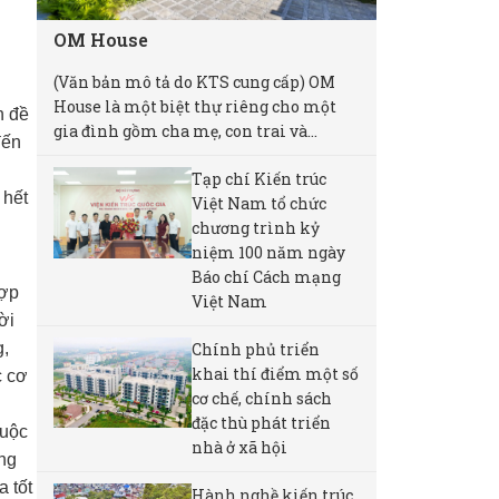
OM House
(Văn bản mô tả do KTS cung cấp) OM
House là một biệt thự riêng cho một
n đề
gia đình gồm cha mẹ, con trai và...
đến
Tạp chí Kiến trúc
 hết
Việt Nam tổ chức
chương trình kỷ
niệm 100 năm ngày
Báo chí Cách mạng
hợp
Việt Nam
ời
Chính phủ triển
g,
khai thí điểm một số
c cơ
cơ chế, chính sách
đặc thù phát triển
huộc
nhà ở xã hội
ng
a tốt
Hành nghề kiến trúc