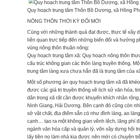
Quy hoạch trung tâm Thôn Bồ Dương, xã Hồng P
NÔNG THÔN THỜI KỲ ĐỔI MỚI
Cùng với những thành quả đạt được, thực tế xây 
liên quan trực tiếp đến những biến đổi và hướng phá
vùng nông thôn thuần nông:
Quy hoạch trung tâm xã: Quy hoạch nông thôn thực 
cấu trúc không gian các thôn làng truyền thống. Mộ
trung tâm làng xưa chưa hẳn đã là trung tâm của x
Một số phương án quy hoạch trung tâm xã đã khéo 
được các giá trị truyền thống về lịch sử văn hóa, t
dân trong xã rất cần được khuyến khích nhân rộn
Ninh Giang, Hải Dương. Bên cạnh đó cũng còn nhi
sở vật chất, địa điểm sẵn có như đình làng, ao là
cạnh… tạo ra một không gian vênh lệch, lãng phí đấ
ngành văn hóa cấp và quản lý, vốn xây dựng hội 
lấy tiền nọ làm nhà kia được nên mới có chuyện tr