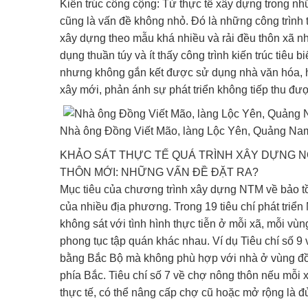
Kiến trúc công cộng: Từ thực tế xây dựng trong n
cũng là vấn đề không nhỏ. Đó là những công trình 
xây dựng theo mẫu khá nhiều và rải đều thôn xã nh
dụng thuần túy và ít thấy công trình kiến trúc tiêu b
nhưng không gắn kết được sử dụng nhà văn hóa, hội
xây mới, phản ánh sự phát triển không tiếp thu được
Nhà ông Đồng Viết Mão, làng Lộc Yên, Quảng Na
KHẢO SÁT THỰC TẾ QUÁ TRÌNH XÂY DỰNG N
THÔN MỚI: NHỮNG VẤN ĐỀ ĐẶT RA?
Mục tiêu của chương trình xây dựng NTM về bảo tồn
của nhiều địa phương. Trong 19 tiêu chí phát triể
không sát với tình hình thực tiễn ở mỗi xã, mỗi vùn
phong tục tập quán khác nhau. Ví dụ Tiêu chí số 9
bằng Bắc Bộ mà không phù hợp với nhà ở vùng đồ
phía Bắc. Tiêu chí số 7 về chợ nông thôn nếu mỗi 
thực tế, có thể nâng cấp chợ cũ hoặc mở rộng là đ