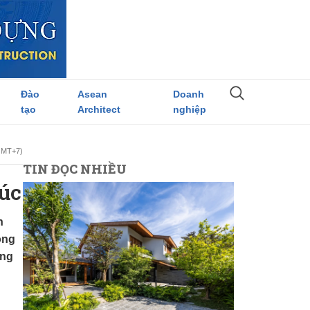
Đào
Asean
Doanh
tạo
Architect
nghiệp
(GMT+7)
TIN ĐỌC NHIỀU
úc
n
ông
ông