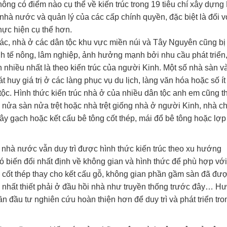
không có điểm nào cụ thể về kiến trúc trong 19 tiêu chí xây dựn
 nhà nước và quản lý của các cấp chính quyền, đặc biệt là đối v
ực hiện cụ thể hơn.
ác, nhà ở các dân tộc khu vực miền núi và Tây Nguyên cũng bị 
nh tế nông, lâm nghiệp, ảnh hưởng mạnh bởi nhu cầu phát triển
 nhiều nhất là theo kiến trúc của người Kinh. Một số nhà sàn v
 huy giá trị ở các làng phục vụ du lịch, làng văn hóa hoặc số ít
tộc. Hình thức kiến trúc nhà ở của nhiều dân tộc anh em cũng t
nửa sàn nửa trệt hoặc nhà trệt giống nhà ở người Kinh, nhà c
ây gạch hoặc kết cấu bê tông cốt thép, mái đổ bê tông hoặc lợp
nhà nước vẫn duy trì được hình thức kiến trúc theo xu hướng
có biến đổi nhất định về không gian và hình thức để phù hợp với
g cốt thép thay cho kết cấu gỗ, không gian phần gầm sàn đã đư
 nhất thiết phải ở đầu hồi nhà như truyền thống trước đây… H
ần đầu tư nghiên cứu hoàn thiện hơn để duy trì và phát triển tro