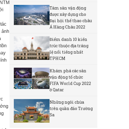
g NTM
Tám sân vận động
ới
được xây dựng cho
Đại hội thể thao châu
tác
Á Hàng Châu 2022
, ảnh
à
Điểm danh 10 kiến
trúc thuộc địa tráng
 tồn
lệ nổi tiếng nhất
hay
TPHCM
hính
Khám phá các sân
vận động tổ chức
FIFA World Cup 2022
ở Qatar
ợc
Những ngôi chùa
ướng
trên quần đảo Trường
ng
Sa