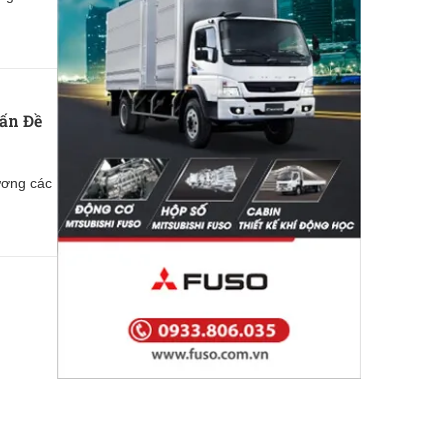
ấn Đề
ương các