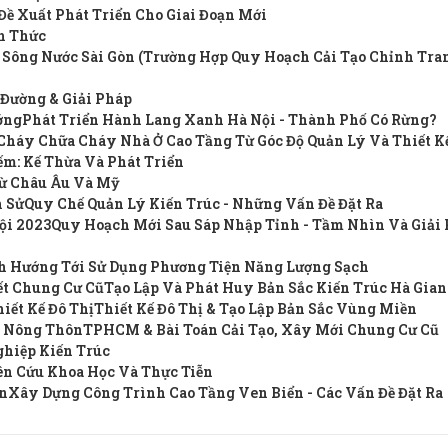
Đề Xuất Phát Triển Cho Giai Đoạn Mới
ch Thức
h Sông Nước Sài Gòn (Trường Hợp Quy Hoạch Cải Tạo Chỉnh Tra
 Đường & Giải Pháp
ớng
Phát Triển Hành Lang Xanh Hà Nội - Thành Phố Có Rừng?
Cháy Chữa Cháy Nhà Ở Cao Tầng Từ Góc Độ Quản Lý Và Thiết K
m: Kế Thừa Và Phát Triển
Từ Châu Âu Và Mỹ
h Sử
Quy Chế Quản Lý Kiến Trúc - Những Vấn Đề Đặt Ra
ội 2023
Quy Hoạch Mới Sau Sáp Nhập Tỉnh - Tầm Nhìn Và Giải 
nh Hướng Tới Sử Dụng Phương Tiện Năng Lượng Sạch
ết Chung Cư Cũ
Tạo Lập Và Phát Huy Bản Sắc Kiến Trúc Hà Gia
iết Kế Đô Thị
Thiết Kế Đô Thị & Tạo Lập Bản Sắc Vùng Miền
ị Nông Thôn
TPHCM & Bài Toán Cải Tạo, Xây Mới Chung Cư Cũ
ghiệp Kiến Trúc
ên Cứu Khoa Học Và Thực Tiễn
ển
Xây Dựng Công Trình Cao Tầng Ven Biển - Các Vấn Đề Đặt Ra