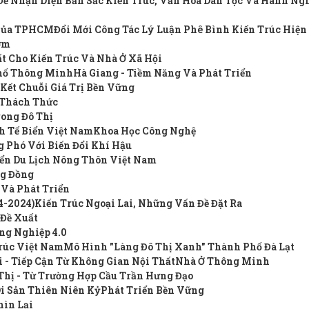
Đề Nhận Diện Bản Sắc Kiến Trúc, Văn Hóa Dân Tộc Và Hành Ng
h Của TPHCM
Đổi Mới Công Tác Lý Luận Phê Bình Kiến Trúc Hiệ
ươm
hất Cho Kiến Trúc Và Nhà Ở Xã Hội
Phố Thông Minh
Hà Giang - Tiềm Năng Và Phát Triển
n Kết Chuỗi Giá Trị Bền Vững
à Thách Thức
rong Đô Thị
h Tế Biển Việt Nam
Khoa Học Công Nghệ
 Phó Với Biến Đổi Khí Hậu
iển Du Lịch Nông Thôn Việt Nam
ng Đồng
 Và Phát Triển
4-2024)
Kiến Trúc Ngoại Lai, Những Vấn Đề Đặt Ra
 Đề Xuất
ng Nghiệp 4.0
Trúc Việt Nam
Mô Hình "Làng Đô Thị Xanh" Thành Phố Đà Lạt
 - Tiếp Cận Từ Không Gian Nội Thất
Nhà Ở Thông Minh
Thị - Từ Trường Hợp Cầu Trần Hưng Đạo
i Sản Thiên Niên Kỷ
Phát Triển Bền Vững
hìn Lại