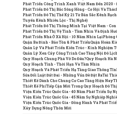
Phát Triển Công Trình Xanh Việt Nam Đến 2020 - 
Phát Triển Đô Thị Bắc Sông Hồng - Cơ Hội Và Thá
Phát Triển Đô Thị Thế Kỷ 21 Từ Bản Sắc Kênh Rạc
Tuyến Kênh Nhiêu Lộc - Thị Nghè)
Phát Triển Đô Thị Thông Minh Tại Việt Nam - Con
Phát Triển Đô Thị Vệ Tinh - Tầm Nhìn Và Định Hư
Phát Triển Nhà Ở Xã Hội - 10 Năm Nhìn Lại
Phòng 
Quận Ba Đình - Bảo Tồn & Phát Triển
Quận Hoàn Kiế
Quản Lý Và Phát Triển Kiến Trúc - Kinh Nghiệm 
Quản Lý Xen Cấy Công Trình Cao Tầng Nội Đô Lịc
Quy Hoạch Chung Phá Vỡ Do Đâu?
Quy Hoạch Hà N
Quy Hoạch Tỉnh - Thời Hạn Và Tầm Nhìn
Quy Hoạch Và Phát Triển Hạ Tầng Giao Thông Tĩ
Sửa Đổi Luật Đất Đai - Những Vấn Đề Đặt Ra
Tái Thi
Thiết Kế Dành Cho Chung Cư Cao Tầng Hiện Nay
Th
Thiết Kế Phí
Tiếp Cận Mới Trong Quy Hoạch Đô Th
Viện Kiến Trúc Quốc Gia - 40 Năm Phát Triển Sự N
Viện Kiến Trúc Quốc Gia - 45 Năm Sự Nghiệp Nghi
Viện Kiến Trúc Quốc Gia - Đồng Hành Và Phát Tri
Xây Dựng Nông Thôn Mới