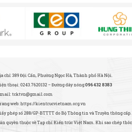
ịa chỉ: 389 Đội Cấn, Phường Ngọc Hà, Thành phố Hà Nội.
iện thoại: 0243.7620132 – Đường dây nóng:
096 432 8383
mail: tcktvn@gmail.com
rang web: https://kientrucvietnam.org.vn
iấy phép số 288/GP-BTTTT do Bộ Thông tin và Truyền thông cấp.
ản quyền thuộc về Tạp chí Kiến trúc Việt Nam. Khi sao chép thông