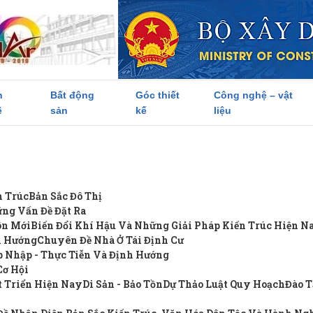
h
Bất động
Góc thiết
Công nghệ – vật
ề
sản
kế
liệu
n Trúc
Bản Sắc Đô Thị
ững Vấn Đề Đặt Ra
ôn Mới
Biến Đổi Khí Hậu Và Những Giải Pháp Kiến Trúc Hiện N
h Hướng
Chuyên Đề Nhà Ở Tái Định Cư
 Nhập - Thực Tiễn Và Định Hướng
Cơ Hội
t Triển Hiện Nay
Di Sản - Bảo Tồn
Dự Thảo Luật Quy Hoạch
Đào T