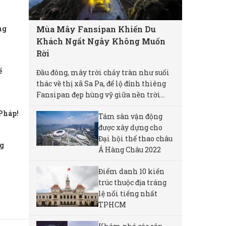
Mùa Mây Fansipan Khiến Du
ng
Khách Ngất Ngây Không Muốn
Rời
ế
Đầu đông, mây trời chảy tràn như suối
thác về thị xã Sa Pa, để lộ đỉnh thiêng
Fansipan đẹp hùng vỹ giữa nền trời...
Pháp!
Tám sân vận động
được xây dựng cho
Đại hội thể thao châu
ng
Á Hàng Châu 2022
Điểm danh 10 kiến
trúc thuộc địa tráng
lệ nổi tiếng nhất
TPHCM