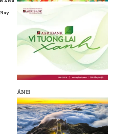
hề Kiến
n Nay
ẢNH