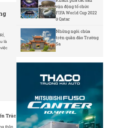
Khám phá các sân
vận động tổ chức
ng
FIFA World Cup 2022
ở Qatar
Những ngôi chùa
RÍ,
trên quần đảo Trường
u là
Sa
 việc
ến Trúc
ng thôn