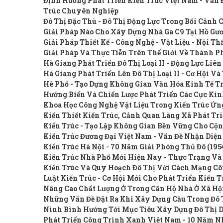
Định Hướng Phát Triển Kiến Trúc Việt Nam - Vấn 
Trúc Chuyên Nghiệp
Đô Thị Đặc Thù - Đô Thị Động Lực Trong Bối Cản
Giải Pháp Nào Cho Xây Dựng Nhà Ga C9 Tại Hồ G
Giải Pháp Thiết Kế - Công Nghệ - Vật Liệu - Nội T
Giải Pháp Và Thực Tiễn Trên Thế Giới Về Thành 
Hà Giang Phát Triển Đô Thị Loại II - Động Lực Liê
Hà Giang Phát Triển Lên Đô Thị Loại II - Cơ Hội V
Hè Phố - Tạo Dựng Không Gian Văn Hóa Kinh Tế T
Hướng Biển Và Chiến Lược Phát Triển Các Cực Kin
Khoa Học Công Nghệ Vật Liệu Trong Kiến Trúc Ứng
Kiến Thiết Kiến Trúc, Cảnh Quan Làng Xã Phát Tr
Kiến Trúc - Tạo Lập Không Gian Bền Vững Cho Cộ
Kiến Trúc Đương Đại Việt Nam - Vấn Đề Nhận Diện
Kiến Trúc Hà Nội - 70 Năm Giải Phóng Thủ Đô (195
Kiến Trúc Nhà Phố Mới Hiện Nay - Thực Trạng Và
Kiến Trúc Và Quy Hoạch Đô Thị Với Cách Mạng Cô
Luật Kiến Trúc - Cơ Hội Mới Cho Phát Triển Kiến 
Nâng Cao Chất Lượng Ở Trong Căn Hộ Nhà Ở Xã Hội
Những Vấn Đề Đặt Ra Khi Xây Dựng Cầu Trong Đô 
Ninh Bình Hướng Tới Mục Tiêu Xây Dựng Đô Thị D
Phát Triển Công Trình Xanh Việt Nam - 10 Năm N