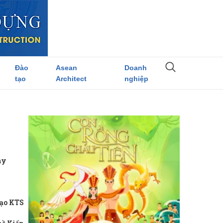
Đào
Asean
Doanh
tạo
Architect
nghiệp
ay
ạo KTS