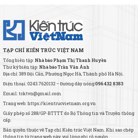
TẠP CHÍ KIẾN TRÚC VIỆT NAM
Tổng biên tập:
Nhà báo Phạm Thị Thanh Huyền
Thư ký biên tập:
Nhà báo Trần Văn Ánh
Địa chỉ: 389 Đội Cấn, Phường Ngọc Hà, Thành phố Hà Nội.
Điện thoại: 0243.7620132 – Đường dây nóng:
096 432 8383
Email: tcktvn@gmail.com
Trang web: https://kientrucvietnam.org.vn
Giấy phép số 288/GP-BTTTT do Bộ Thông tin và Truyền thông
cấp.
Bản quyền thuộc về Tạp chí Kiến trúc Việt Nam. Khi sao chép
thông tin từ trang web này, vui lòng ghi rõ nguồn