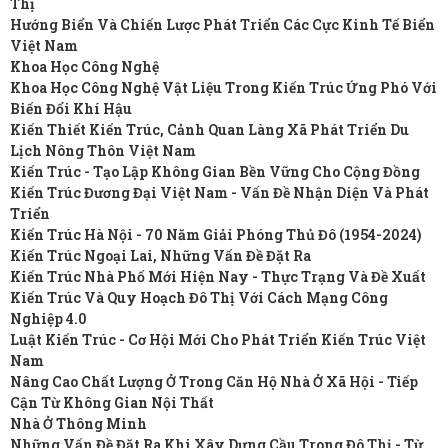
Thị
Hướng Biển Và Chiến Lược Phát Triển Các Cực Kinh Tế Biển
Việt Nam
Khoa Học Công Nghệ
Khoa Học Công Nghệ Vật Liệu Trong Kiến Trúc Ứng Phó Với
Biến Đổi Khí Hậu
Kiến Thiết Kiến Trúc, Cảnh Quan Làng Xã Phát Triển Du
Lịch Nông Thôn Việt Nam
Kiến Trúc - Tạo Lập Không Gian Bền Vững Cho Cộng Đồng
Kiến Trúc Đương Đại Việt Nam - Vấn Đề Nhận Diện Và Phát
Triển
Kiến Trúc Hà Nội - 70 Năm Giải Phóng Thủ Đô (1954-2024)
Kiến Trúc Ngoại Lai, Những Vấn Đề Đặt Ra
Kiến Trúc Nhà Phố Mới Hiện Nay - Thực Trạng Và Đề Xuất
Kiến Trúc Và Quy Hoạch Đô Thị Với Cách Mạng Công
Nghiệp 4.0
Luật Kiến Trúc - Cơ Hội Mới Cho Phát Triển Kiến Trúc Việt
Nam
Nâng Cao Chất Lượng Ở Trong Căn Hộ Nhà Ở Xã Hội - Tiếp
Cận Từ Không Gian Nội Thất
Nhà Ở Thông Minh
Những Vấn Đề Đặt Ra Khi Xây Dựng Cầu Trong Đô Thị - Từ