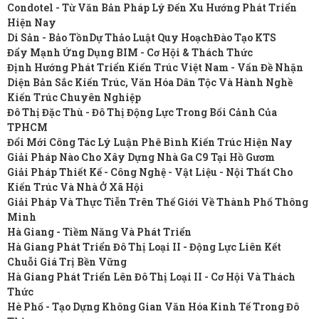
Condotel - Từ Văn Bản Pháp Lý Đến Xu Hướng Phát Triển
Hiện Nay
Di Sản - Bảo Tồn
Dự Thảo Luật Quy Hoạch
Đào Tạo KTS
Đẩy Mạnh Ứng Dụng BIM - Cơ Hội & Thách Thức
Định Hướng Phát Triển Kiến Trúc Việt Nam - Vấn Đề Nhận
Diện Bản Sắc Kiến Trúc, Văn Hóa Dân Tộc Và Hành Nghề
Kiến Trúc Chuyên Nghiệp
Đô Thị Đặc Thù - Đô Thị Động Lực Trong Bối Cảnh Của
TPHCM
Đổi Mới Công Tác Lý Luận Phê Bình Kiến Trúc Hiện Nay
Giải Pháp Nào Cho Xây Dựng Nhà Ga C9 Tại Hồ Gươm
Giải Pháp Thiết Kế - Công Nghệ - Vật Liệu - Nội Thất Cho
Kiến Trúc Và Nhà Ở Xã Hội
Giải Pháp Và Thực Tiễn Trên Thế Giới Về Thành Phố Thông
Minh
Hà Giang - Tiềm Năng Và Phát Triển
Hà Giang Phát Triển Đô Thị Loại II - Động Lực Liên Kết
Chuỗi Giá Trị Bền Vững
Hà Giang Phát Triển Lên Đô Thị Loại II - Cơ Hội Và Thách
Thức
Hè Phố - Tạo Dựng Không Gian Văn Hóa Kinh Tế Trong Đô