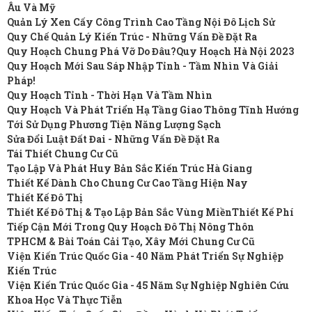
Âu Và Mỹ
Quản Lý Xen Cấy Công Trình Cao Tầng Nội Đô Lịch Sử
Quy Chế Quản Lý Kiến Trúc - Những Vấn Đề Đặt Ra
Quy Hoạch Chung Phá Vỡ Do Đâu?
Quy Hoạch Hà Nội 2023
Quy Hoạch Mới Sau Sáp Nhập Tỉnh - Tầm Nhìn Và Giải
Pháp!
Quy Hoạch Tỉnh - Thời Hạn Và Tầm Nhìn
Quy Hoạch Và Phát Triển Hạ Tầng Giao Thông Tĩnh Hướng
Tới Sử Dụng Phương Tiện Năng Lượng Sạch
Sửa Đổi Luật Đất Đai - Những Vấn Đề Đặt Ra
Tái Thiết Chung Cư Cũ
Tạo Lập Và Phát Huy Bản Sắc Kiến Trúc Hà Giang
Thiết Kế Dành Cho Chung Cư Cao Tầng Hiện Nay
Thiết Kế Đô Thị
Thiết Kế Đô Thị & Tạo Lập Bản Sắc Vùng Miền
Thiết Kế Phí
Tiếp Cận Mới Trong Quy Hoạch Đô Thị Nông Thôn
TPHCM & Bài Toán Cải Tạo, Xây Mới Chung Cư Cũ
Viện Kiến Trúc Quốc Gia - 40 Năm Phát Triển Sự Nghiệp
Kiến Trúc
Viện Kiến Trúc Quốc Gia - 45 Năm Sự Nghiệp Nghiên Cứu
Khoa Học Và Thực Tiễn