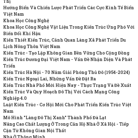
Thị
Hướng Biển Và Chiến Lược Phát Triển Các Cực Kinh Tế Biển
Việt Nam
Khoa Học Công Nghệ
Khoa Học Công Nghệ Vật Liệu Trong Kiến Trúc Ứng Phó Với
Biến Đổi Khí Hậu
Kiến Thiết Kiến Trúc, Cảnh Quan Làng Xã Phát Triển Du
Lịch Nông Thôn Việt Nam
Kiến Trúc - Tạo Lập Không Gian Bền Vững Cho Cộng Đồng
Kiến Trúc Đương Đại Việt Nam - Vấn Đề Nhận Diện Và Phát
Triển
Kiến Trúc Hà Nội - 70 Năm Giải Phóng Thủ Đô (1954-2024)
Kiến Trúc Ngoại Lai, Những Vấn Đề Đặt Ra
Kiến Trúc Nhà Phố Mới Hiện Nay - Thực Trạng Và Đề Xuất
Kiến Trúc Và Quy Hoạch Đô Thị Với Cách Mạng Công
Nghiệp 4.0
Luật Kiến Trúc - Cơ Hội Mới Cho Phát Triển Kiến Trúc Việt
Nam
Mô Hình "Làng Đô Thị Xanh" Thành Phố Đà Lạt
Nâng Cao Chất Lượng Ở Trong Căn Hộ Nhà Ở Xã Hội - Tiếp
Cận Từ Không Gian Nội Thất
Nhà Ở Thông Minh