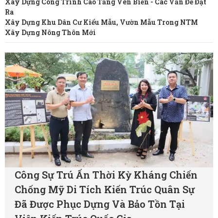
Xây Dựng Công Trình Cao Tầng Ven Biển - Các Vấn Đề Đặt
Ra
Xây Dựng Khu Dân Cư Kiểu Mẫu, Vườn Mẫu Trong NTM
Xây Dựng Nông Thôn Mới
Công Sự Trú Ấn Thời Kỳ Kháng Chiến
Chống Mỹ Di Tích Kiến Trúc Quân Sự
Đã Được Phục Dựng Và Bảo Tồn Tại