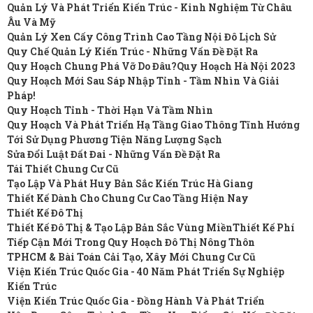
Quản Lý Và Phát Triển Kiến Trúc - Kinh Nghiệm Từ Châu
Âu Và Mỹ
Quản Lý Xen Cấy Công Trình Cao Tầng Nội Đô Lịch Sử
Quy Chế Quản Lý Kiến Trúc - Những Vấn Đề Đặt Ra
Quy Hoạch Chung Phá Vỡ Do Đâu?
Quy Hoạch Hà Nội 2023
Quy Hoạch Mới Sau Sáp Nhập Tỉnh - Tầm Nhìn Và Giải
Pháp!
Quy Hoạch Tỉnh - Thời Hạn Và Tầm Nhìn
Quy Hoạch Và Phát Triển Hạ Tầng Giao Thông Tĩnh Hướng
Tới Sử Dụng Phương Tiện Năng Lượng Sạch
Sửa Đổi Luật Đất Đai - Những Vấn Đề Đặt Ra
Tái Thiết Chung Cư Cũ
Tạo Lập Và Phát Huy Bản Sắc Kiến Trúc Hà Giang
Thiết Kế Dành Cho Chung Cư Cao Tầng Hiện Nay
Thiết Kế Đô Thị
Thiết Kế Đô Thị & Tạo Lập Bản Sắc Vùng Miền
Thiết Kế Phí
Tiếp Cận Mới Trong Quy Hoạch Đô Thị Nông Thôn
TPHCM & Bài Toán Cải Tạo, Xây Mới Chung Cư Cũ
Viện Kiến Trúc Quốc Gia - 40 Năm Phát Triển Sự Nghiệp
Kiến Trúc
Viện Kiến Trúc Quốc Gia - Đồng Hành Và Phát Triển