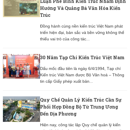
Luận Phê Bình Kiến Trúc Nhằm Định
Hướng Và Quảng Bá Văn Hóa Kiến
Trúc
Đồng hành cùng nền kiến trúc Việt Nam phát
triển hiện đại, bản sắc và bền vững không thể
thiếu vai trò của công tác...
30 Năm Tạp Chí Kiến Trúc Việt Nam
Dấu mốc đầu tiên là ngày 6/4/1994, Tạp chí
Kiến trúc Việt Nam được Bộ Văn hoá – Thông
tin cấp Giấy phép xuất bản...
Quy Chế Quản Lý Kiến Trúc Cần Sự
Phối Hợp Đồng Bộ Từ Trung Ương
Đến Địa Phương
Hiện nay, công tác lập Quy chế quản lý kiến