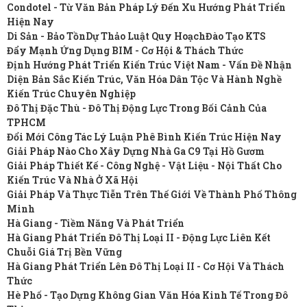
Condotel - Từ Văn Bản Pháp Lý Đến Xu Hướng Phát Triển
Hiện Nay
Di Sản - Bảo Tồn
Dự Thảo Luật Quy Hoạch
Đào Tạo KTS
Đẩy Mạnh Ứng Dụng BIM - Cơ Hội & Thách Thức
Định Hướng Phát Triển Kiến Trúc Việt Nam - Vấn Đề Nhận
Diện Bản Sắc Kiến Trúc, Văn Hóa Dân Tộc Và Hành Nghề
Kiến Trúc Chuyên Nghiệp
Đô Thị Đặc Thù - Đô Thị Động Lực Trong Bối Cảnh Của
TPHCM
Đổi Mới Công Tác Lý Luận Phê Bình Kiến Trúc Hiện Nay
Giải Pháp Nào Cho Xây Dựng Nhà Ga C9 Tại Hồ Gươm
Giải Pháp Thiết Kế - Công Nghệ - Vật Liệu - Nội Thất Cho
Kiến Trúc Và Nhà Ở Xã Hội
Giải Pháp Và Thực Tiễn Trên Thế Giới Về Thành Phố Thông
Minh
Hà Giang - Tiềm Năng Và Phát Triển
Hà Giang Phát Triển Đô Thị Loại II - Động Lực Liên Kết
Chuỗi Giá Trị Bền Vững
Hà Giang Phát Triển Lên Đô Thị Loại II - Cơ Hội Và Thách
Thức
Hè Phố - Tạo Dựng Không Gian Văn Hóa Kinh Tế Trong Đô