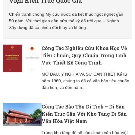
Viện Kiến Trúc Quốc Gia
Chiến tranh chống Mỹ cứu nước đã kết thúc ngót nghét gần
50 năm. Với thời gian gần nửa thế kỷ đã trôi qua – Ngành
Xây dựng đã có nhiều đổi thay và không...
Công Tác Nghiên Cứu Khoa Học Về
Tiêu Chuẩn, Quy Chuẩn Trong Lĩnh
Vực Thiết Kế Công Trình
MỞ ĐẦU, Ý NGHĨA VÀ SỰ CẦN THIẾT Kể từ
năm 1960, chúng ta đã có văn bản tiêu chuẩn
đầu tiên, và đến năm...
Công Tác Bảo Tồn Di Tích – Di Sản
Kiến Trúc Gắn Với Kho Tàng Di Sản
Văn Hóa Việt Nam
Trong kho tàng đồ sộ các di sản văn hóa Việt