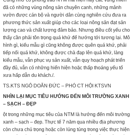
đã có những vùng nông sản chuyên canh, những mảnh
vườn được cán bộ và người dân cùng nghiên cứu đưa ra
phương thức sản xuất giúp cho các loại nông sản đạt sản
lượng cao và chất lượng đảm bảo. Nhưng điều cốt yếu cho
thấy cần phải tôn trọng quá khứ để hướng tới tương lại. Mô
hình gì, kiểu mẫu gì cũng không được quên quá khứ, phải
tiếp nối quá khứ, không được chà đạp lên quá khứ, làng
kiểu mẫu, vẫn phục vụ sản xuất, vẫn quy hoạch phát triển
đầy đủ, vẫn có những hiển hiện hoặc thấp thoáng yếu tố
xưa hấp dẫn du khách./.
TS.KTS NGÔ DOÃN ĐỨC – PHÓ CT HỘI KTSVN
NHÌN LẠI MỤC TIÊU HƯỚNG ĐẾN MÔI TRƯỜNG XANH
– SẠCH – ĐẸP
ột trong những mục tiêu của NTM là hướng đến môi trường
xanh – sạch – đẹp. Thực tế 7 năm qua nhiều địa phương
còn chưa chú trọng hoặc còn lúng túng trong việc thực hiện