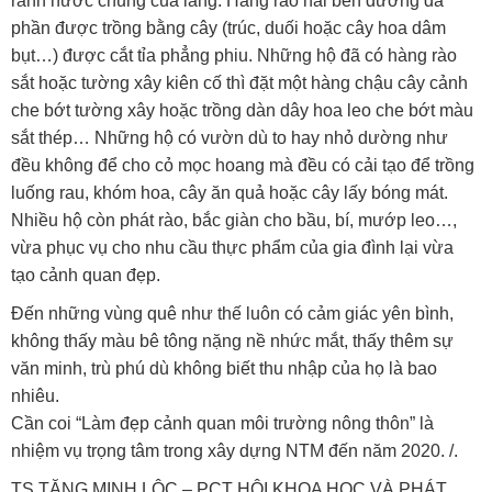
rãnh nước chung của làng. Hàng rào hai bên đường đa
phần được trồng bằng cây (trúc, duối hoặc cây hoa dâm
bụt…) được cắt tỉa phẳng phiu. Những hộ đã có hàng rào
sắt hoặc tường xây kiên cố thì đặt một hàng chậu cây cảnh
che bớt tường xây hoặc trồng dàn dây hoa leo che bớt màu
sắt thép… Những hộ có vườn dù to hay nhỏ dường như
đều không để cho cỏ mọc hoang mà đều có cải tạo để trồng
luống rau, khóm hoa, cây ăn quả hoặc cây lấy bóng mát.
Nhiều hộ còn phát rào, bắc giàn cho bầu, bí, mướp leo…,
vừa phục vụ cho nhu cầu thực phẩm của gia đình lại vừa
tạo cảnh quan đẹp.
Đến những vùng quê như thế luôn có cảm giác yên bình,
không thấy màu bê tông nặng nề nhức mắt, thấy thêm sự
văn minh, trù phú dù không biết thu nhập của họ là bao
nhiêu.
Cần coi “Làm đẹp cảnh quan môi trường nông thôn” là
nhiệm vụ trọng tâm trong xây dựng NTM đến năm 2020. /.
TS TĂNG MINH LỘC – PCT HỘI KHOA HỌC VÀ PHÁT