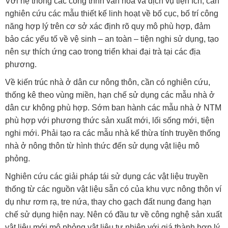
Với hệ thống các công trình văn hóa và dịch vụ tiện ích, cần
nghiên cứu các mẫu thiết kế linh hoạt về bố cục, bố trí công
năng hợp lý trên cơ sở xác định rõ quy mô phù hợp, đảm
bảo các yếu tố về vệ sinh – an toàn – tiện nghi sử dụng, tạo
nên sự thích ứng cao trong triển khai đại trà tại các địa
phương.
Về kiến trúc nhà ở dân cư nông thôn, cần có nghiên cứu,
thống kê theo vùng miền, hạn chế sử dụng các mẫu nhà ở
dân cư không phù hợp. Sớm ban hành các mẫu nhà ở NTM
phù hợp với phương thức sản xuất mới, lối sống mới, tiện
nghi mới. Phải tạo ra các mẫu nhà kế thừa tính truyền thống
nhà ở nông thôn từ hình thức đến sử dụng vật liệu mô
phỏng.
Nghiên cứu các giải pháp tái sử dụng các vật liệu truyền
thống từ các nguồn vật liệu sẵn có của khu vực nông thôn ví
dụ như rơm rạ, tre nứa, thay cho gạch đất nung đang hạn
chế sử dụng hiện nay. Nên có đầu tư về công nghệ sản xuất
vật liệu mới mô phỏng vật liệu tự nhiên với giá thành hợp lý