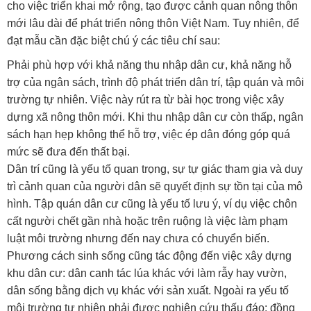
cho việc triển khai mở rộng, tạo được cảnh quan nông thôn
mới lâu dài để phát triển nông thôn Việt Nam. Tuy nhiên, để
đạt mẫu cần đặc biệt chú ý các tiêu chí sau:
Phải phù hợp với khả năng thu nhập dân cư, khả năng hỗ
trợ của ngân sách, trình độ phát triển dân trí, tập quán và môi
trường tự nhiên. Việc này rút ra từ bài học trong việc xây
dựng xã nông thôn mới. Khi thu nhập dân cư còn thấp, ngân
sách hạn hẹp không thể hỗ trợ, việc ép dân đóng góp quá
mức sẽ đưa đến thất bại.
Dân trí cũng là yếu tố quan trọng, sự tự giác tham gia và duy
trì cảnh quan của người dân sẽ quyết định sự tồn tại của mô
hình. Tập quán dân cư cũng là yếu tố lưu ý, ví dụ việc chôn
cất người chết gần nhà hoặc trên ruộng là việc làm phạm
luật môi trường nhưng đến nay chưa có chuyển biến.
Phương cách sinh sống cũng tác động đến việc xây dựng
khu dân cư: dân canh tác lúa khác với làm rẫy hay vườn,
dân sống bằng dịch vụ khác với sản xuất. Ngoài ra yếu tố
môi trường tự nhiên phải được nghiên cứu thấu đáo: đồng