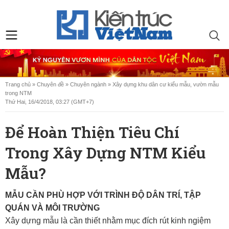
Trang chủ
»
Chuyên đề
»
Chuyên ngành
»
Xây dựng khu dân cư kiểu mẫu, vườn mẫu
trong NTM
Thứ Hai, 16/4/2018, 03:27 (GMT+7)
Để Hoàn Thiện Tiêu Chí
Trong Xây Dựng NTM Kiểu
Mẫu?
MẪU CẦN PHÙ HỢP VỚI TRÌNH ĐỘ DÂN TRÍ, TẬP
QUÁN VÀ MÔI TRƯỜNG
Xây dựng mẫu là cần thiết nhằm mục đích rút kinh ngiệm