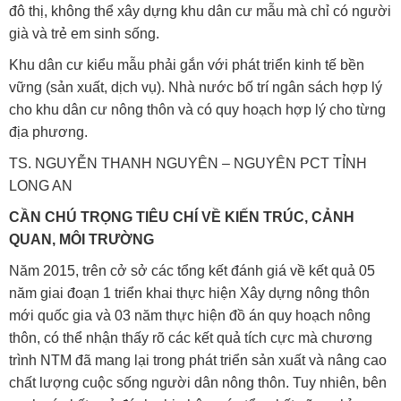
đô thị, không thể xây dựng khu dân cư mẫu mà chỉ có người
già và trẻ em sinh sống.
Khu dân cư kiểu mẫu phải gắn với phát triển kinh tế bền
vững (sản xuất, dịch vụ). Nhà nước bố trí ngân sách hợp lý
cho khu dân cư nông thôn và có quy hoạch hợp lý cho từng
địa phương.
TS. NGUYỄN THANH NGUYÊN – NGUYÊN PCT TỈNH
LONG AN
CẦN CHÚ TRỌNG TIÊU CHÍ VỀ KIẾN TRÚC, CẢNH
QUAN, MÔI TRƯỜNG
Năm 2015, trên cở sở các tổng kết đánh giá về kết quả 05
năm giai đoạn 1 triển khai thực hiện Xây dựng nông thôn
mới quốc gia và 03 năm thực hiện đồ án quy hoạch nông
thôn, có thể nhận thấy rõ các kết quả tích cực mà chương
trình NTM đã mang lại trong phát triển sản xuất và nâng cao
chất lượng cuộc sống người dân nông thôn. Tuy nhiên, bên