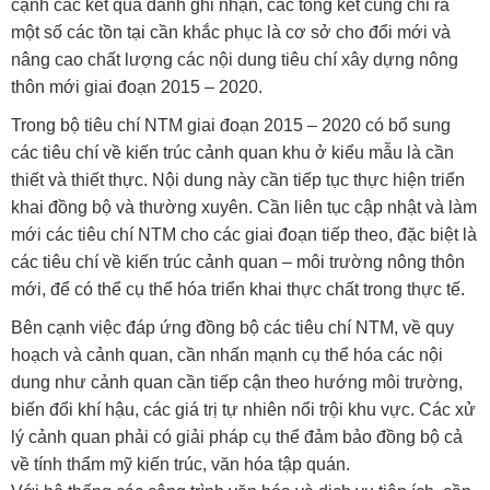
cạnh các kết quả đánh ghi nhận, các tổng kết cũng chỉ ra
một số các tồn tại cần khắc phục là cơ sở cho đổi mới và
nâng cao chất lượng các nội dung tiêu chí xây dựng nông
thôn mới giai đoạn 2015 – 2020.
Trong bộ tiêu chí NTM giai đoạn 2015 – 2020 có bổ sung
các tiêu chí về kiến trúc cảnh quan khu ở kiểu mẫu là cần
thiết và thiết thực. Nội dung này cần tiếp tục thực hiện triển
khai đồng bộ và thường xuyên. Cần liên tục cập nhật và làm
mới các tiêu chí NTM cho các giai đoạn tiếp theo, đặc biệt là
các tiêu chí về kiến trúc cảnh quan – môi trường nông thôn
mới, để có thể cụ thể hóa triển khai thực chất trong thực tế.
Bên cạnh việc đáp ứng đồng bộ các tiêu chí NTM, về quy
hoạch và cảnh quan, cần nhấn mạnh cụ thể hóa các nội
dung như cảnh quan cần tiếp cận theo hướng môi trường,
biến đổi khí hậu, các giá trị tự nhiên nổi trội khu vực. Các xử
lý cảnh quan phải có giải pháp cụ thể đảm bảo đồng bộ cả
về tính thẩm mỹ kiến trúc, văn hóa tập quán.