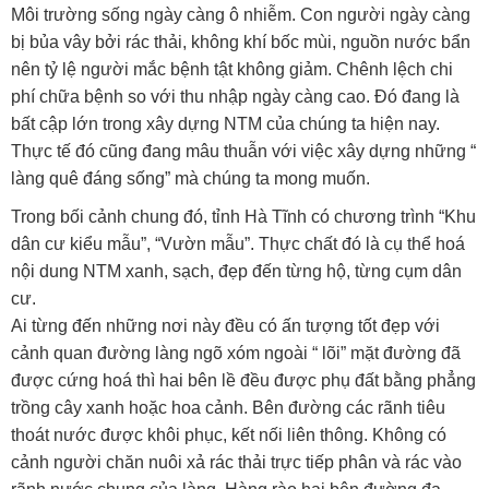
Môi trường sống ngày càng ô nhiễm. Con người ngày càng
bị bủa vây bởi rác thải, không khí bốc mùi, nguồn nước bẩn
nên tỷ lệ người mắc bệnh tật không giảm. Chênh lệch chi
phí chữa bệnh so với thu nhập ngày càng cao. Đó đang là
bất cập lớn trong xây dựng NTM của chúng ta hiện nay.
Thực tế đó cũng đang mâu thuẫn với việc xây dựng những “
làng quê đáng sống” mà chúng ta mong muốn.
Trong bối cảnh chung đó, tỉnh Hà Tĩnh có chương trình “Khu
dân cư kiểu mẫu”, “Vườn mẫu”. Thực chất đó là cụ thể hoá
nội dung NTM xanh, sạch, đẹp đến từng hộ, từng cụm dân
cư.
Ai từng đến những nơi này đều có ấn tượng tốt đẹp với
cảnh quan đường làng ngõ xóm ngoài “ lõi” mặt đường đã
được cứng hoá thì hai bên lề đều được phụ đất bằng phẳng
trồng cây xanh hoặc hoa cảnh. Bên đường các rãnh tiêu
thoát nước được khôi phục, kết nối liên thông. Không có
cảnh người chăn nuôi xả rác thải trực tiếp phân và rác vào