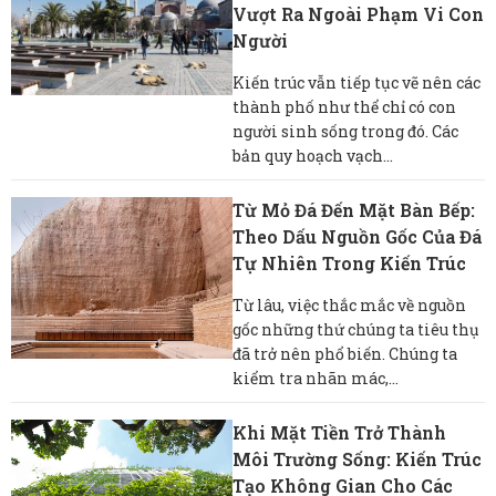
Vượt Ra Ngoài Phạm Vi Con
Người
Kiến trúc vẫn tiếp tục vẽ nên các
thành phố như thể chỉ có con
người sinh sống trong đó. Các
bản quy hoạch vạch...
Từ Mỏ Đá Đến Mặt Bàn Bếp:
Theo Dấu Nguồn Gốc Của Đá
Tự Nhiên Trong Kiến ​​trúc
Từ lâu, việc thắc mắc về nguồn
gốc những thứ chúng ta tiêu thụ
đã trở nên phổ biến. Chúng ta
kiểm tra nhãn mác,...
Khi Mặt Tiền Trở Thành
Môi Trường Sống: Kiến Trúc
Tạo Không Gian Cho Các