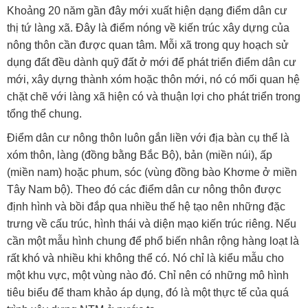
Khoảng 20 năm gần đây mới xuất hiện dạng điểm dân cư
thị tứ làng xã. Đây là điểm nóng về kiến trúc xây dựng của
nông thôn cần được quan tâm. Mỗi xã trong quy hoạch sử
dụng đất đều dành quỹ đất ở mới để phát triển điểm dân cư
mới, xây dựng thành xóm hoặc thôn mới, nó có mối quan hệ
chặt chẽ với làng xã hiện có và thuận lợi cho phát triển trong
tổng thể chung.
Điểm dân cư nông thôn luôn gắn liền với địa bàn cụ thể là
xóm thôn, làng (đồng bằng Bắc Bộ), bản (miền núi), ấp
(miền nam) hoặc phum, sóc (vùng đồng bào Khơme ở miền
Tây Nam bộ). Theo đó các điểm dân cư nông thôn được
định hình và bồi đắp qua nhiều thế hệ tạo nên những đặc
trưng về cấu trúc, hình thái và diện mạo kiến trúc riêng. Nếu
cần một mẫu hình chung để phổ biến nhân rộng hàng loạt là
rất khó và nhiều khi không thể có. Nó chỉ là kiểu mẫu cho
một khu vực, một vùng nào đó. Chỉ nên có những mô hình
tiêu biểu để tham khảo áp dụng, đó là một thực tế của quá