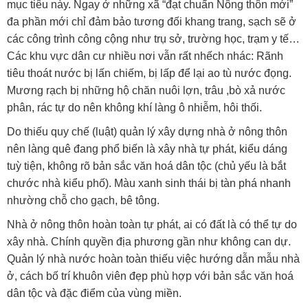
mục tiêu này. Ngay ở những xã “đạt chuẩn Nông thôn mới”
đa phần mới chỉ đảm bảo tương đối khang trang, sạch sẽ ở
các công trình công cộng như trụ sở, trường học, trạm y tế…
Các khu vực dân cư nhiều nơi vẫn rất nhếch nhác: Rãnh
tiêu thoát nước bị lấn chiếm, bị lấp để lại ao tù nước đọng.
Mương rạch bị những hộ chăn nuôi lợn, trâu ,bò xả nước
phân, rác tự do nên không khí làng ô nhiễm, hôi thối.
Do thiếu quy chế (luật) quản lý xây dựng nhà ở nông thôn
nên làng quê đang phổ biến là xây nhà tự phát, kiểu dáng
tuỳ tiện, không rõ bản sắc văn hoá dân tộc (chủ yếu là bắt
chước nhà kiểu phố). Màu xanh sinh thái bị tàn phá nhanh
nhường chỗ cho gạch, bê tông.
Nhà ở nông thôn hoàn toàn tự phát, ai có đất là có thể tự do
xây nhà. Chính quyền địa phương gần như không can dự.
Quản lý nhà nước hoàn toàn thiếu việc hướng dẫn mẫu nhà
ở, cách bố trí khuôn viên đẹp phù hợp với bản sắc văn hoá
dân tộc và đặc điểm của vùng miền.