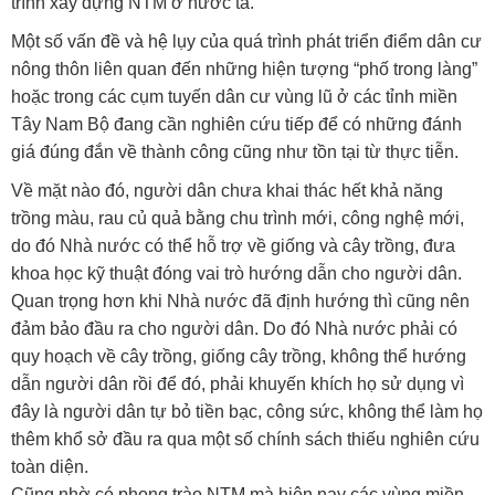
trình xây dựng NTM ở nước ta.
Một số vấn đề và hệ lụy của quá trình phát triển điểm dân cư
nông thôn liên quan đến những hiện tượng “phố trong làng”
hoặc trong các cụm tuyến dân cư vùng lũ ở các tỉnh miền
Tây Nam Bộ đang cần nghiên cứu tiếp để có những đánh
giá đúng đắn về thành công cũng như tồn tại từ thực tiễn.
Về mặt nào đó, người dân chưa khai thác hết khả năng
trồng màu, rau củ quả bằng chu trình mới, công nghệ mới,
do đó Nhà nước có thể hỗ trợ về giống và cây trồng, đưa
khoa học kỹ thuật đóng vai trò hướng dẫn cho người dân.
Quan trọng hơn khi Nhà nước đã định hướng thì cũng nên
đảm bảo đầu ra cho người dân. Do đó Nhà nước phải có
quy hoạch về cây trồng, giống cây trồng, không thể hướng
dẫn người dân rồi để đó, phải khuyến khích họ sử dụng vì
đây là người dân tự bỏ tiền bạc, công sức, không thể làm họ
thêm khổ sở đầu ra qua một số chính sách thiếu nghiên cứu
toàn diện.
Cũng nhờ có phong trào NTM mà hiện nay các vùng miền