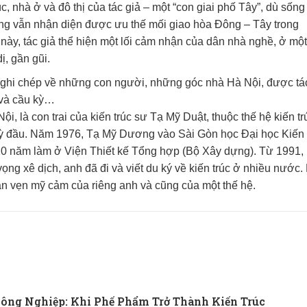
c, nhà ở và đô thị của tác giả – một “con giai phố Tây”, dù sống
ng vẫn nhận diện được ưu thế mối giao hòa Đông – Tây trong
 này, tác giả thể hiện một lối cảm nhận của dân nhà nghề, ở một
ị, gần gũi.
và ghi chép về những con người, những góc nhà Hà Nội, được tá
 và cầu kỳ…
, là con trai của kiến trúc sư Tạ Mỹ Duật, thuộc thế hệ kiến tr
ỳ đầu. Năm 1976, Tạ Mỹ Dương vào Sài Gòn học Đại học Kiến 
10 năm làm ở Viện Thiết kế Tổng hợp (Bộ Xây dựng). Từ 1991,
ọng xê dịch, anh đã đi và viết du ký về kiến trúc ở nhiều nước.
n vẹn mỹ cảm của riêng anh và cũng của một thế hệ.
ông Nghiệp: Khi Phế Phẩm Trở Thành Kiến Trúc