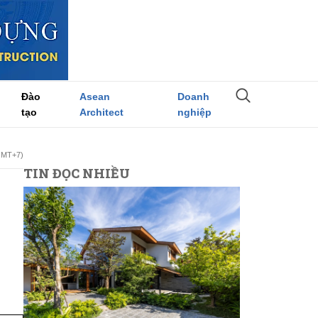
Đào
Asean
Doanh
tạo
Architect
nghiệp
(GMT+7)
TIN ĐỌC NHIỀU