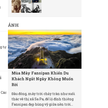
g
ẢNH
g tự
Mùa Mây Fansipan Khiến Du
i
Khách Ngất Ngây Không Muốn
Rời
 Các
Đầu đông, mây trời chảy tràn như suối
thác về thị xã Sa Pa, để lộ đỉnh thiêng
Fansipan đẹp hùng vỹ giữa nền trời...