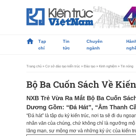
Tạp
Tin
Chuyên
Hàn
chí
tức
ngành
ngh
Trang chủ
»
Cơ sở đào tạo kiến trúc
»
Đào tạo
»
Kinh nghiệm
»
Tin nóng
Bộ Ba Cuốn Sách Về Kiến
NXB Trẻ Vừa Ra Mắt Bộ Ba Cuốn Sách
Dương Gồm: “Đá Hát”, “Âm Thanh Cầ
“Đá hát” là tập du ký kiến trúc, nơi ta sẽ đi du ng
nhân văn của chúng, chứ không chỉ là ngưỡng mộ t
lãng mạn, sự mộng mơ và những ký ức của kiến tr