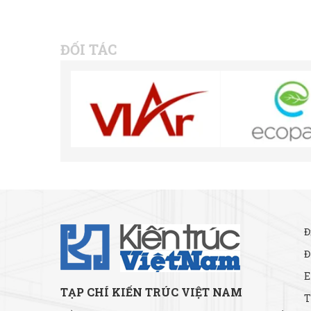
ĐỐI TÁC
Đ
Đ
E
TẠP CHÍ KIẾN TRÚC VIỆT NAM
T