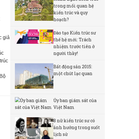
trong mối quan hệ
kiến trúc và quy
hoạch?
Đào tạo Kiến trúc sư
c giả
thế hệ mới: Trách
nhiệm trước tiên ở
người thầy!
úc
trúc
Bất động sản 2015:
một chút lạc quan
 Bộ
Ủy ban giám sát của
Việt Nam
8 nữ kiến ​​trúc sư có
ảnh hưởng trong suốt
lịch sử