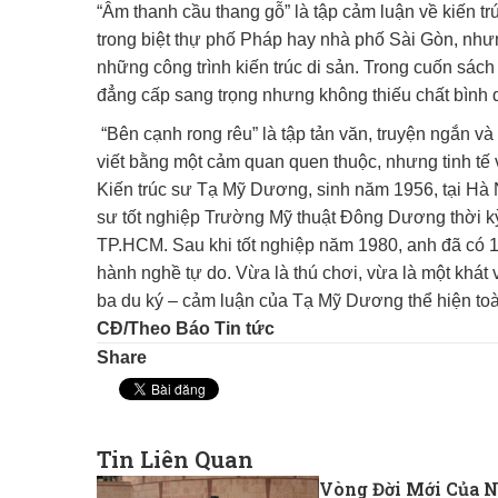
“Âm thanh cầu thang gỗ” là tập cảm luận về kiến trú
trong biệt thự phố Pháp hay nhà phố Sài Gòn, như
những công trình kiến trúc di sản. Trong cuốn sách
đẳng cấp sang trọng nhưng không thiếu chất bình d
“Bên cạnh rong rêu” là tập tản văn, truyện ngắn 
viết bằng một cảm quan quen thuộc, nhưng tinh tế
Kiến trúc sư Tạ Mỹ Dương, sinh năm 1956, tại Hà Nội
sư tốt nghiệp Trường Mỹ thuật Đông Dương thời k
TP.HCM. Sau khi tốt nghiệp năm 1980, anh đã có 
hành nghề tự do. Vừa là thú chơi, vừa là một khát v
ba du ký – cảm luận của Tạ Mỹ Dương thể hiện toà
CĐ/Theo Báo Tin tức
Share
Tin Liên Quan
Vòng Đời Mới Của N