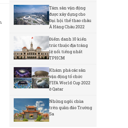
Tám sân vận động
được xây dựng cho
Đại hội thể thao châu
m
Á Hàng Châu 2022
Điểm danh 10 kiến
trúc thuộc địa tráng
lệ nổi tiếng nhất
TPHCM
Khám phá các sân
vận động tổ chức
FIFA World Cup 2022
ở Qatar
Những ngôi chùa
trên quần đảo Trường
Sa