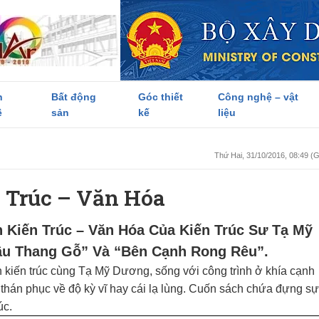
h
Bất động
Góc thiết
Công nghệ – vật
ề
sản
kế
liệu
Thứ Hai, 31/10/2016, 08:49 
 Trúc – Văn Hóa
 Kiến Trúc – Văn Hóa Của Kiến Trúc Sư Tạ Mỹ
u Thang Gỗ” Và “Bên Cạnh Rong Rêu”.
oạn kiến trúc cùng Tạ Mỹ Dương, sống với công trình ở khía cạnh
hán phục về độ kỳ vĩ hay cái lạ lùng. Cuốn sách chứa đựng sự
úc.