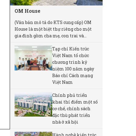
OM House
(Văn bản mô tả do KTS cung cấp) OM
House là một biệt thự riêng cho một
gia đình gồm cha mẹ, con trai và...
Tạp chí Kiến trúc
Việt Nam tổ chức
chương trình kỷ
niệm 100 năm ngày
Báo chí Cách mạng
Việt Nam
Chính phủ triển
khai thí điểm một số
cơ chế, chính sách
đặc thù phát triển
nhà ở xã hội
Hành nghề kiến trúc