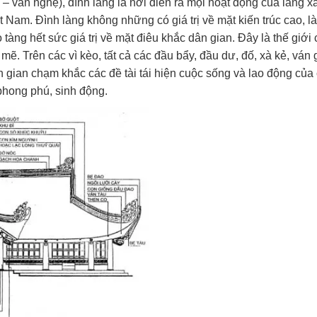
– văn nghệ), đình làng là nơi diễn ra mọi hoạt động của làng x
t Nam. Đình làng không những có giá trị về mặt kiến trúc cao, là
 tàng hết sức giá trị về mặt điêu khắc dân gian. Đây là thế giới
ẽ. Trên các vì kèo, tất cả các đầu bẩy, đầu dư, đố, xà kẻ, ván g
 gian chạm khắc các đề tài tái hiện cuộc sống và lao động của
 phong phú, sinh động.