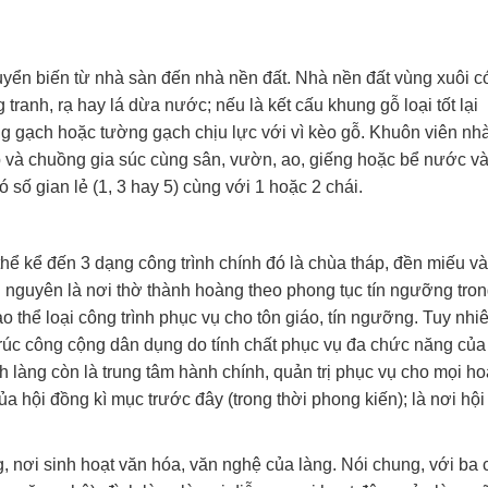
yển biến từ nhà sàn đến nhà nền đất. Nhà nền đất vùng xuôi có
tranh, rạ hay lá dừa nước; nếu là kết cấu khung gỗ loại tốt lại
 gạch hoặc tường gạch chịu lực với vì kèo gỗ. Khuôn viên nh
 và chuồng gia súc cùng sân, vườn, ao, giếng hoặc bể nước v
số gian lẻ (1, 3 hay 5) cùng với 1 hoặc 2 chái.
thể kể đến 3 dạng công trình chính đó là chùa tháp, đền miếu v
àng nguyên là nơi thờ thành hoàng theo phong tục tín ngưỡng tro
 thể loại công trình phục vụ cho tôn giáo, tín ngưỡng. Tuy nhiê
n trúc công cộng dân dụng do tính chất phục vụ đa chức năng của
 làng còn là trung tâm hành chính, quản trị phục vụ cho mọi ho
ủa hội đồng kì mục trước đây (trong thời phong kiến); là nơi hội
ng, nơi sinh hoạt văn hóa, văn nghệ của làng. Nói chung, với ba