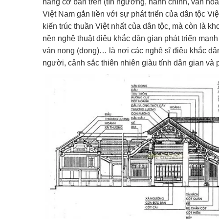
năng cơ bản trên (tín ngưỡng, hành chính, văn hóa 
Việt Nam gắn liền với sự phát triển của dân tộc Việ
kiến trúc thuần Việt nhất của dân tộc, mà còn là kho
nền nghệ thuật điêu khắc dân gian phát triển mạnh m
ván nong (dong)… là nơi các nghệ sĩ điêu khắc dân
người, cảnh sắc thiên nhiên giàu tính dân gian và