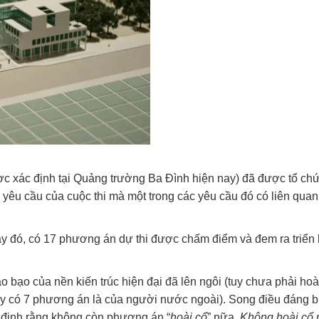
được xác định tại Quảng trường Ba Đình hiện nay) đã được tổ ch
yêu cầu của cuộc thi mà một trong các yêu cầu đó có liên qua
ày đó, có 17 phương án dự thi được chấm điểm và đem ra triển 
o bạo của nền kiến trúc hiện đại đã lên ngôi (tuy chưa phải ho
này có 7 phương án là của người nước ngoài). Song điều đáng 
n định rằng không còn phương án “
hoài cổ
” nữa.
Không hoài cổ