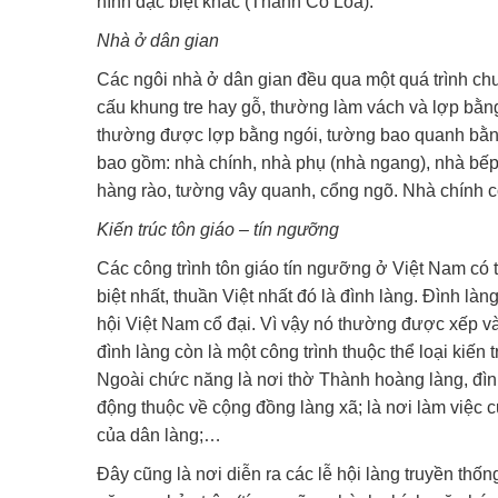
hình đặc biệt khác (Thành Cổ Loa).
Nhà ở dân gian
Các ngôi nhà ở dân gian đều qua một quá trình chu
cấu khung tre hay gỗ, thường làm vách và lợp bằng 
thường được lợp bằng ngói, tường bao quanh bằng
bao gồm: nhà chính, nhà phụ (nhà ngang), nhà bếp
hàng rào, tường vây quanh, cổng ngõ. Nhà chính có 
Kiến trúc tôn giáo – tín ngưỡng
Các công trình tôn giáo tín ngưỡng ở Việt Nam có 
biệt nhất, thuần Việt nhất đó là đình làng. Đình l
hội Việt Nam cổ đại. Vì vậy nó thường được xếp vào
đình làng còn là một công trình thuộc thể loại kiế
Ngoài chức năng là nơi thờ Thành hoàng làng, đình
động thuộc về cộng đồng làng xã; là nơi làm việc c
của dân làng;…
Đây cũng là nơi diễn ra các lễ hội làng truyền thố