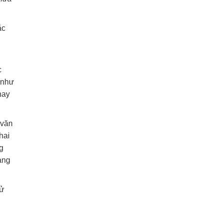
ắc
c
c như
nay
 văn
hai
ng
ạng
sử