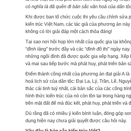
có nghĩa là đã quên đi bản sắc văn hoá của dân tộc
Khi được ban tổ chức cuộc thi yêu cầu chỉnh sửa 
kiến trúc Việt Nam, các tác giả của phương án này 
không có lời giải đáp một cách thỏa đáng!
Tại sao nơi hội họp lớn nhất của quốc gia lại không
“
đình làng
” trước đây và các “
đình đô thị
” ngày nay.
những ngôi đình đã được quốc gia xếp hạng. Xếp 
và mai sau tiếp bước mà phát huy, phát triển bản s
Điểm thành công nhất của phương án đạt giải A là đ
hoá lịch sử của dân tộc: Đại La, Lý, Trần, Lê, Ng
thác cái tinh tuý nhất, cái bản sắc của các công trì
hình thức kiến trúc của nó còn tồn tại trong hàng 
trên mặt đất để mà đúc kết, phát huy, phát triển và
Dù rằng đã có nhiều ý kiến bình luận, đóng góp 
dụng hiện nay chưa giải quyết được câu hỏi này.
Vậy đâu là bản sắc kiến trúc Việt?