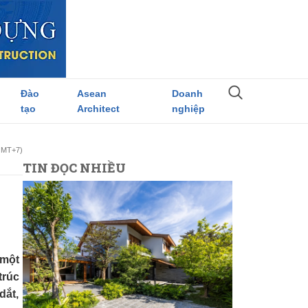
Đào
Asean
Doanh
tạo
Architect
nghiệp
(GMT+7)
TIN ĐỌC NHIỀU
a
 một
trúc
dắt,