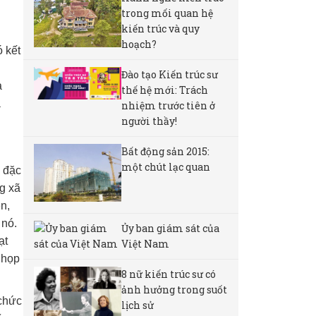
trong mối quan hệ
kiến trúc và quy
hoạch?
 kết
Đào tạo Kiến trúc sư
à
thế hệ mới: Trách
à
nhiệm trước tiên ở
người thầy!
Bất động sản 2015:
một chút lạc quan
à đặc
ng xã
n,
 nó.
Ủy ban giám sát của
ạt
Việt Nam
 họp
8 nữ kiến ​​trúc sư có
ảnh hưởng trong suốt
 chức
lịch sử