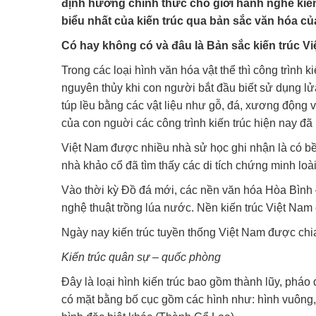
định hướng chính thức cho giới hành nghề kiến 
biểu nhất của kiến trúc qua bản sắc văn hóa củ
Có hay không có và đâu là Bản sắc kiến trúc V
Trong các loại hình văn hóa vật thể thì công trình 
nguyên thủy khi con người bắt đầu biết sử dụng l
túp lều bằng các vật liệu như gỗ, đá, xương động vậ
của con nguời các công trình kiến trúc hiện nay đã
Việt Nam được nhiều nhà sử học ghi nhận là có b
nhà khảo cổ đã tìm thấy các di tích chứng minh loà
Vào thời kỳ Đồ đá mới, các nền văn hóa Hòa Bình –
nghệ thuật trồng lúa nước. Nền kiến trúc Việt Na
Ngày nay kiến trúc tuyền thống Việt Nam được chia
Kiến trúc quân sự – quốc phòng
Đây là loại hình kiến trúc bao gồm thành lũy, phá
có mặt bằng bố cục gồm các hình như: hình vuông, 