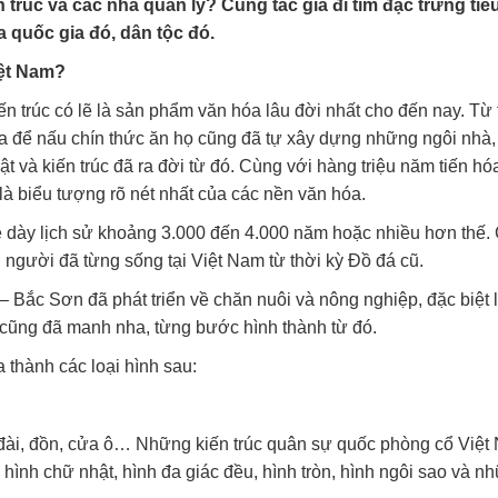
trúc và các nhà quản lý? Cùng tác giả đi tìm đặc trưng tiê
a quốc gia đó, dân tộc đó.
iệt Nam?
kiến trúc có lẽ là sản phẩm văn hóa lâu đời nhất cho đến nay. Từ 
ửa để nấu chín thức ăn họ cũng đã tự xây dựng những ngôi nhà,
t và kiến trúc đã ra đời từ đó. Cùng với hàng triệu năm tiến hó
 là biểu tượng rõ nét nhất của các nền văn hóa.
ề dày lịch sử khoảng 3.000 đến 4.000 năm hoặc nhiều hơn thế.
i người đã từng sống tại Việt Nam từ thời kỳ Đồ đá cũ.
 Bắc Sơn đã phát triển về chăn nuôi và nông nghiệp, đặc biệt 
m cũng đã manh nha, từng bước hình thành từ đó.
 thành các loại hình sau:
o đài, đồn, cửa ô… Những kiến trúc quân sự quốc phòng cổ Việ
hình chữ nhật, hình đa giác đều, hình tròn, hình ngôi sao và n