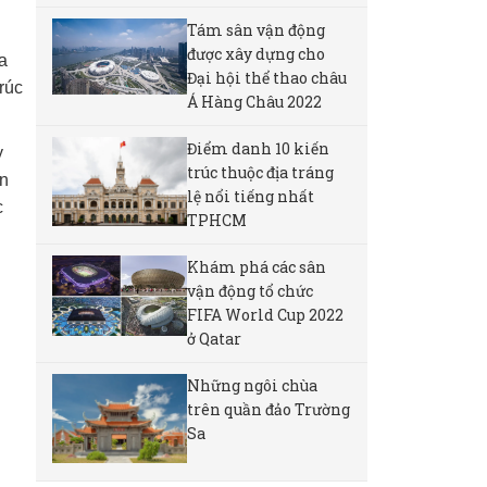
Tám sân vận động
được xây dựng cho
ủa
Đại hội thể thao châu
rúc
Á Hàng Châu 2022
Điểm danh 10 kiến
y
trúc thuộc địa tráng
ăn
lệ nổi tiếng nhất
c
TPHCM
Khám phá các sân
vận động tổ chức
FIFA World Cup 2022
ở Qatar
Những ngôi chùa
trên quần đảo Trường
Sa