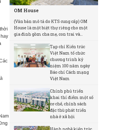
u
OM House
(Văn bản mô tả do KTS cung cấp) OM
House là một biệt thự riêng cho một
thời
gia đình gồm cha mẹ, con trai và...
 hay
a
Tạp chí Kiến trúc
Việt Nam tổ chức
chương trình kỷ
 Các
niệm 100 năm ngày
Báo chí Cách mạng
Việt Nam
là
Chính phủ triển
khai thí điểm một số
cơ chế, chính sách
đặc thù phát triển
t Nam
nhà ở xã hội
hững
Hành nghề kiến trúc