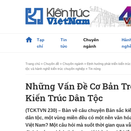
Tạp
Tin
Chuyên
Hàn
chí
tức
ngành
ngh
Trang chủ
»
Chuyên đề
»
Chuyên ngành
»
Định hướng phát triển kiến trú
tộc và hành nghề kiến trúc chuyên nghiệp
»
Tin nóng
Những Vấn Đề Cơ Bản Tr
Kiến Trúc Dân Tộc
(TCKTVN 230) – Bàn về câu chuyện Bản sắc kiến 
dân tộc, một vùng miền đều có một nền văn hóa,
Việt Nam? Một câu hỏi mà suốt thời gian qua
vẫ