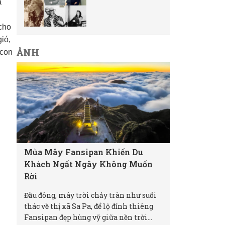
ã
 cho
ió,
ẢNH
 con
Mùa Mây Fansipan Khiến Du
Khách Ngất Ngây Không Muốn
Rời
Đầu đông, mây trời chảy tràn như suối
thác về thị xã Sa Pa, để lộ đỉnh thiêng
Fansipan đẹp hùng vỹ giữa nền trời...