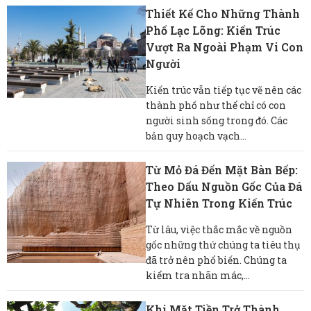
Thiết Kế Cho Những Thành
Phố Lạc Lõng: Kiến Trúc
Vượt Ra Ngoài Phạm Vi Con
Người
Kiến trúc vẫn tiếp tục vẽ nên các
thành phố như thể chỉ có con
người sinh sống trong đó. Các
bản quy hoạch vạch...
Từ Mỏ Đá Đến Mặt Bàn Bếp:
Theo Dấu Nguồn Gốc Của Đá
Tự Nhiên Trong Kiến ​​trúc
Từ lâu, việc thắc mắc về nguồn
gốc những thứ chúng ta tiêu thụ
đã trở nên phổ biến. Chúng ta
kiểm tra nhãn mác,...
Khi Mặt Tiền Trở Thành