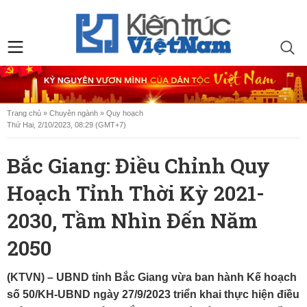
Trang chủ
»
Chuyên ngành
»
Quy hoạch
Thứ Hai, 2/10/2023, 08:29 (GMT+7)
Bắc Giang: Điều Chỉnh Quy
Hoạch Tỉnh Thời Kỳ 2021-
2030, Tầm Nhìn Đến Năm
2050
(KTVN) –
UBND tỉnh Bắc Giang vừa ban hành Kế hoạch
số 50/KH-UBND ngày 27/9/2023 triển khai thực hiện điều