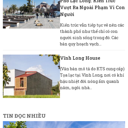
Phố Lạc Lõng: Kiến Trúc
Vượt Ra Ngoài Phạm Vi Con
Người
Kiến trúc vẫn tiếp tục vẽ nên các
thành phố như thể chỉ có con
người sinh sống trong đó. Các
bản quy hoạch vạch...
Vĩnh Long House
(Văn bản mô tả do KTS cung cấp)
Tọa lạc tại Vĩnh Long, nơi có khí
hậu nhiệt đới nóng ẩm quanh
năm, ngôi nhà...
TIN ĐỌC NHIỀU