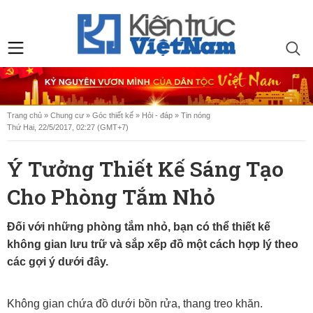
Trang chủ
»
Chung cư
»
Góc thiết kế
»
Hỏi - đáp
»
Tin nóng
Thứ Hai, 22/5/2017, 02:27 (GMT+7)
Ý Tưởng Thiết Kế Sáng Tạo
Cho Phòng Tắm Nhỏ
Đối với những phòng tắm nhỏ, bạn có thể thiết kế
không gian lưu trữ và sắp xếp đồ một cách hợp lý theo
các gợi ý dưới đây.
Không gian chứa đồ dưới bồn rửa, thang treo khăn.