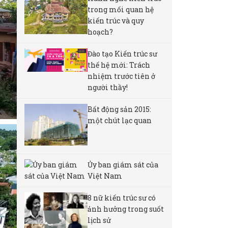
trong mối quan hệ
kiến trúc và quy
hoạch?
Đào tạo Kiến trúc sư
thế hệ mới: Trách
nhiệm trước tiên ở
người thầy!
Bất động sản 2015:
một chút lạc quan
Ủy ban giám sát của
Việt Nam
8 nữ kiến ​​trúc sư có
ảnh hưởng trong suốt
lịch sử