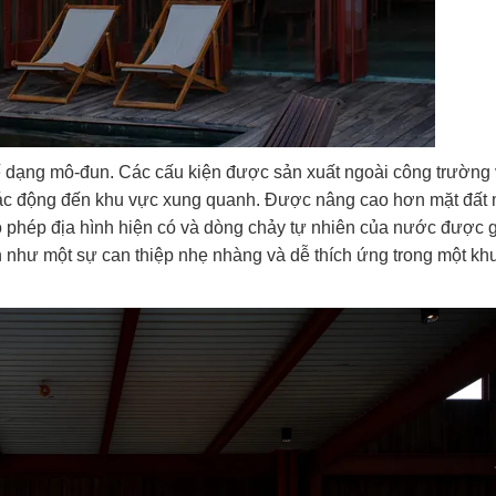
ế dạng mô-đun. Các cấu kiện được sản xuất ngoài công trường
à tác động đến khu vực xung quanh. Được nâng cao hơn mặt đất 
ho phép địa hình hiện có và dòng chảy tự nhiên của nước được 
h như một sự can thiệp nhẹ nhàng và dễ thích ứng trong một kh