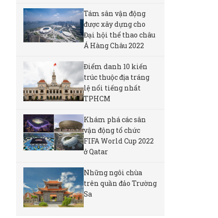
Tám sân vận động
được xây dựng cho
Đại hội thể thao châu
Á Hàng Châu 2022
Điểm danh 10 kiến
trúc thuộc địa tráng
lệ nổi tiếng nhất
TPHCM
Khám phá các sân
vận động tổ chức
FIFA World Cup 2022
ở Qatar
Những ngôi chùa
trên quần đảo Trường
Sa