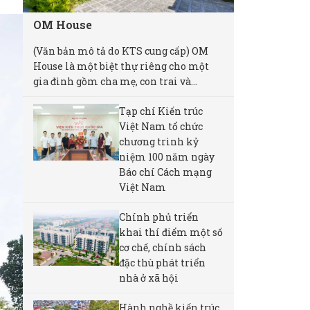
OM House
(Văn bản mô tả do KTS cung cấp) OM
House là một biệt thự riêng cho một
gia đình gồm cha mẹ, con trai và...
Tạp chí Kiến trúc
Việt Nam tổ chức
chương trình kỷ
niệm 100 năm ngày
Báo chí Cách mạng
Việt Nam
Chính phủ triển
khai thí điểm một số
cơ chế, chính sách
đặc thù phát triển
nhà ở xã hội
Hành nghề kiến trúc