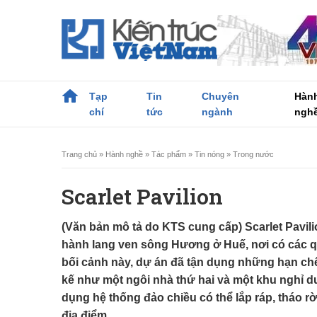
Tạp
Tin
Chuyên
Hàn
chí
tức
ngành
ngh
Trang chủ
»
Hành nghề
»
Tác phẩm
»
Tin nóng
»
Trong nước
Scarlet Pavilion
(Văn bản mô tả do KTS cung cấp) Scarlet Pavili
hành lang ven sông Hương ở Huế, nơi có các q
bối cảnh này, dự án đã tận dụng những hạn chế 
kế như một ngôi nhà thứ hai và một khu nghỉ d
dụng hệ thống đảo chiều có thể lắp ráp, tháo rời
địa điểm.