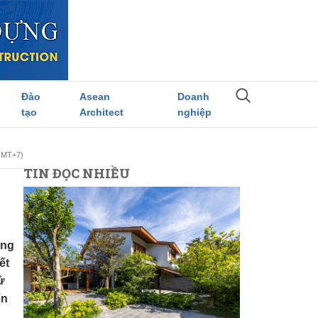
Đào
Asean
Doanh
tạo
Architect
nghiệp
(GMT+7)
TIN ĐỌC NHIỀU
ong
ết
ử
ến