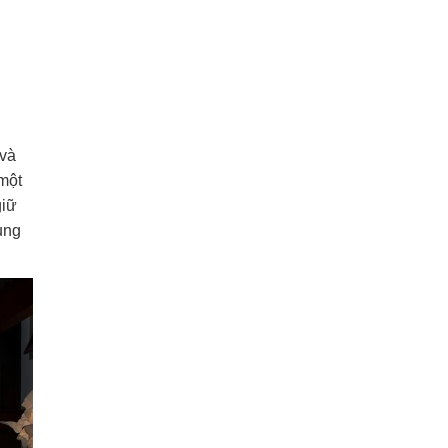
 và
một
giữ
ung