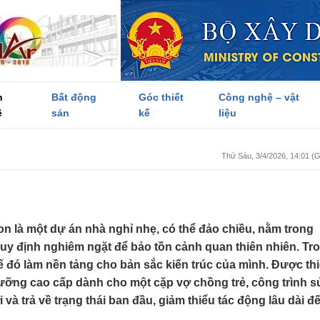
h
Bất động
Góc thiết
Công nghệ – vật
ề
sản
kế
liệu
Thứ Sáu, 3/4/2026, 14:01 
on là một dự án nhà nghỉ nhẹ, có thể đảo chiều, nằm trong
uy định nghiêm ngặt để bảo tồn cảnh quan thiên nhiên. Tr
đó làm nền tảng cho bản sắc kiến ​​trúc của mình. Được thi
ưỡng cao cấp dành cho một cặp vợ chồng trẻ, công trình s
 và trả về trạng thái ban đầu, giảm thiểu tác động lâu dài đ