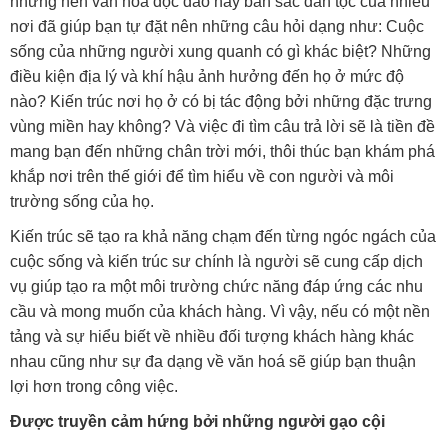
những nền văn hóa độc đáo hay bản sắc dân tộc của nhiều
nơi đã giúp bạn tự đặt nên những câu hỏi dạng như: Cuộc
sống của những người xung quanh có gì khác biệt? Những
điều kiện địa lý và khí hậu ảnh hưởng đến họ ở mức độ
nào? Kiến trúc nơi họ ở có bị tác động bởi những đặc trưng
vùng miền hay không? Và việc đi tìm câu trả lời sẽ là tiền đề
mang bạn đến những chân trời mới, thôi thúc bạn khám phá
khắp nơi trên thế giới để tìm hiểu về con người và môi
trường sống của họ.
Kiến trúc sẽ tạo ra khả năng chạm đến từng ngóc ngách của
cuộc sống và kiến trúc sư chính là người sẽ cung cấp dịch
vụ giúp tạo ra một môi trường chức năng đáp ứng các nhu
cầu và mong muốn của khách hàng. Vì vậy, nếu có một nền
tảng và sự hiểu biết về nhiều đối tượng khách hàng khác
nhau cũng như sự đa dạng về văn hoá sẽ giúp bạn thuận
lợi hơn trong công việc.
Được truyền cảm hứng bởi những người gạo cội