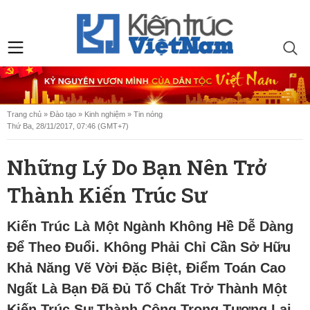
Trang chủ
»
Đào tạo
»
Kinh nghiệm
»
Tin nóng
Thứ Ba, 28/11/2017, 07:46 (GMT+7)
Những Lý Do Bạn Nên Trở
Thành Kiến Trúc Sư
Kiến Trúc Là Một Ngành Không Hề Dễ Dàng
Để Theo Đuổi. Không Phải Chỉ Cần Sở Hữu
Khả Năng Vẽ Vời Đặc Biệt, Điểm Toán Cao
Ngất Là Bạn Đã Đủ Tố Chất Trở Thành Một
Kiến Trúc Sư Thành Công Trong Tương Lai.