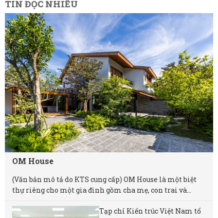
TIN ĐỌC NHIỀU
OM House
(Văn bản mô tả do KTS cung cấp) OM House là một biệt
thự riêng cho một gia đình gồm cha mẹ, con trai và...
Tạp chí Kiến trúc Việt Nam tổ