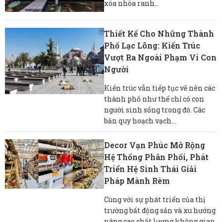
xóa nhòa ranh...
Thiết Kế Cho Những Thành
Phố Lạc Lõng: Kiến Trúc
Vượt Ra Ngoài Phạm Vi Con
Người
Kiến trúc vẫn tiếp tục vẽ nên các
thành phố như thể chỉ có con
người sinh sống trong đó. Các
bản quy hoạch vạch...
Decor Vạn Phúc Mở Rộng
Hệ Thống Phân Phối, Phát
Triển Hệ Sinh Thái Giải
Pháp Mành Rèm
Cùng với sự phát triển của thị
trường bất động sản và xu hướng
nâng cao chất lượng không gian