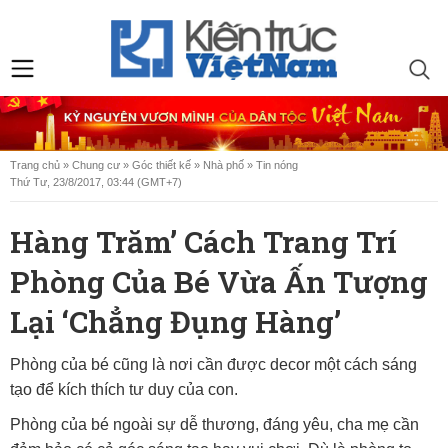
Trang chủ
»
Chung cư
»
Góc thiết kế
»
Nhà phố
»
Tin nóng
Thứ Tư, 23/8/2017, 03:44 (GMT+7)
Hàng Trăm’ Cách Trang Trí
Phòng Của Bé Vừa Ấn Tượng
Lại ‘chẳng Đụng Hàng’
Phòng của bé cũng là nơi cần được decor một cách sáng
tạo để kích thích tư duy của con.
Phòng của bé ngoài sự dễ thương, đáng yêu, cha mẹ cần