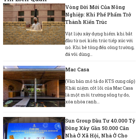
Vòng Đời Mới Của Nông
Nghiệp: Khi Phế Phẩm Trở
Thành Kiến Trúc
Vật liệu xây dựng hiếm khi bắt
đầu từ nơi kiến ​​trúc tiếp xúc với
nó. Khi bê tông đến công trường,
đá vôi dùng...
Mac Casa
(Văn bản mô tả do KTS cung cấp)
Khái niệm cốt lõi của Mac Casa
là một môi trường sống tự do,
xóa nhòa ranh...
Sun Group Đầu Tư 40.000 Tỷ
Đồng Xây Gần 50.000 Căn
Nhà Ở Xã Hội, Nhà Ở Cho