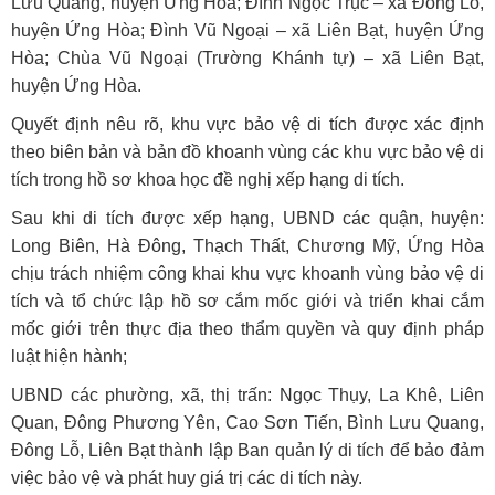
Lưu Quang, huyện Ứng Hòa; Đình Ngọc Trục – xã Đông Lỗ,
huyện Ứng Hòa; Đình Vũ Ngoại – xã Liên Bạt, huyện Ứng
Hòa; Chùa Vũ Ngoại (Trường Khánh tự) – xã Liên Bạt,
huyện Ứng Hòa.
Quyết định nêu rõ, khu vực bảo vệ di tích được xác định
theo biên bản và bản đồ khoanh vùng các khu vực bảo vệ di
tích trong hồ sơ khoa học đề nghị xếp hạng di tích.
Sau khi di tích được xếp hạng, UBND các quận, huyện:
Long Biên, Hà Đông, Thạch Thất, Chương Mỹ, Ứng Hòa
chịu trách nhiệm công khai khu vực khoanh vùng bảo vệ di
tích và tổ chức lập hồ sơ cắm mốc giới và triển khai cắm
mốc giới trên thực địa theo thẩm quyền và quy định pháp
luật hiện hành;
UBND các phường, xã, thị trấn: Ngọc Thụy, La Khê, Liên
Quan, Đông Phương Yên, Cao Sơn Tiến, Bình Lưu Quang,
Đông Lỗ, Liên Bạt thành lập Ban quản lý di tích để bảo đảm
việc bảo vệ và phát huy giá trị các di tích này.