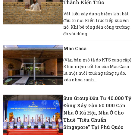
Thành Kiến Trúc
Vật liệu xây dựng hiếm khi bắt
đầu từ nơi kiến ​​trúc tiếp xúc với
nó. Khi bê tông đến công trường,
đá vôi dùng...
Mac Casa
(Văn bản mô tả do KTS cung cấp)
Khái niệm cốt lõi của Mac Casa
là một môi trường sống tự do,
xóa nhòa ranh...
Sun Group Đầu Tư 40.000 Tỷ
Đồng Xây Gần 50.000 Căn
Nhà Ở Xã Hội, Nhà Ở Cho
Thuê “tiêu Chuẩn
Singapore” Tại Phú Quốc