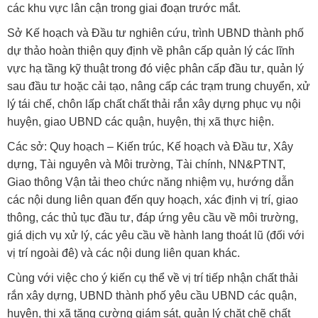
các khu vực lân cận trong giai đoạn trước mắt.
Sở Kế hoạch và Đầu tư nghiên cứu, trình UBND thành phố
dự thảo hoàn thiện quy định về phân cấp quản lý các lĩnh
vực hạ tầng kỹ thuật trong đó việc phân cấp đầu tư, quản lý
sau đầu tư hoặc cải tạo, nâng cấp các trạm trung chuyển, xử
lý tái chế, chôn lấp chất chất thải rắn xây dựng phục vụ nội
huyện, giao UBND các quận, huyện, thị xã thực hiện.
Các sở: Quy hoạch – Kiến trúc, Kế hoạch và Đầu tư, Xây
dựng, Tài nguyên và Môi trường, Tài chính, NN&PTNT,
Giao thông Vận tải theo chức năng nhiệm vụ, hướng dẫn
các nội dung liên quan đến quy hoạch, xác định vị trí, giao
thông, các thủ tục đầu tư, đáp ứng yêu cầu về môi trường,
giá dịch vụ xử lý, các yêu cầu về hành lang thoát lũ (đối với
vị trí ngoài đê) và các nội dung liên quan khác.
Cùng với việc cho ý kiến cụ thể về vị trí tiếp nhận chất thải
rắn xây dựng, UBND thành phố yêu cầu UBND các quận,
huyện, thị xã tăng cường giám sát, quản lý chặt chẽ chất