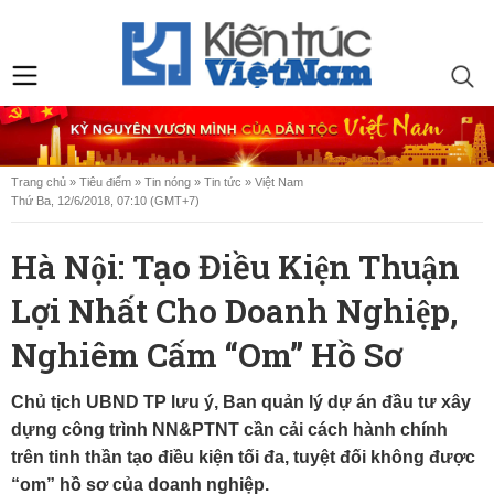
Trang chủ
»
Tiêu điểm
»
Tin nóng
»
Tin tức
»
Việt Nam
Thứ Ba, 12/6/2018, 07:10 (GMT+7)
Hà Nội: Tạo Điều Kiện Thuận
Lợi Nhất Cho Doanh Nghiệp,
Nghiêm Cấm “om” Hồ Sơ
Chủ tịch UBND TP lưu ý, Ban quản lý dự án đầu tư xây
dựng công trình NN&PTNT cần cải cách hành chính
trên tinh thần tạo điều kiện tối đa, tuyệt đối không được
“om” hồ sơ của doanh nghiệp.