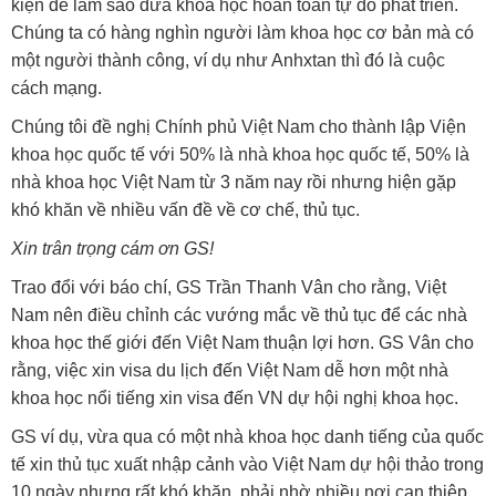
kiện để làm sao đưa khoa học hoàn toàn tự do phát triển.
Chúng ta có hàng nghìn người làm khoa học cơ bản mà có
một người thành công, ví dụ như Anhxtan thì đó là cuộc
cách mạng.
Chúng tôi đề nghị Chính phủ Việt Nam cho thành lập Viện
khoa học quốc tế với 50% là nhà khoa học quốc tế, 50% là
nhà khoa học Việt Nam từ 3 năm nay rồi nhưng hiện gặp
khó khăn về nhiều vấn đề về cơ chế, thủ tục.
Xin trân trọng cám ơn GS!
Trao đổi với báo chí, GS Trần Thanh Vân cho rằng, Việt
Nam nên điều chỉnh các vướng mắc về thủ tục để các nhà
khoa học thế giới đến Việt Nam thuận lợi hơn. GS Vân cho
rằng, việc xin visa du lịch đến Việt Nam dễ hơn một nhà
khoa học nổi tiếng xin visa đến VN dự hội nghị khoa học.
GS ví dụ, vừa qua có một nhà khoa học danh tiếng của quốc
tế xin thủ tục xuất nhập cảnh vào Việt Nam dự hội thảo trong
10 ngày nhưng rất khó khăn, phải nhờ nhiều nơi can thiệp