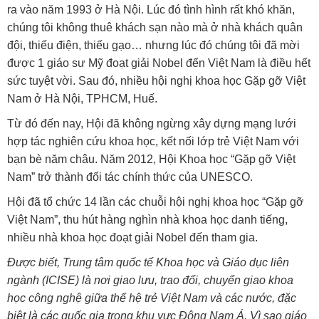
ra vào năm 1993 ở Hà Nội. Lúc đó tình hình rất khó khăn,
chúng tôi không thuê khách sạn nào mà ở nhà khách quân
đội, thiếu điện, thiếu gạo… nhưng lúc đó chúng tôi đã mời
được 1 giáo sư Mỹ đoạt giải Nobel đến Việt Nam là điều hết
sức tuyệt vời. Sau đó, nhiều hội nghị khoa học Gặp gỡ Việt
Nam ở Hà Nội, TPHCM, Huế.
Từ đó đến nay, Hội đã không ngừng xây dựng mạng lưới
hợp tác nghiên cứu khoa học, kết nối lớp trẻ Việt Nam với
bạn bè năm châu. Năm 2012, Hội Khoa học “Gặp gỡ Việt
Nam” trở thành đối tác chính thức của UNESCO.
Hội đã tổ chức 14 lần các chuỗi hội nghị khoa học “Gặp gỡ
Việt Nam”, thu hút hàng nghìn nhà khoa học danh tiếng,
nhiều nhà khoa học đoạt giải Nobel đến tham gia.
Được biết, Trung tâm quốc tế Khoa học và Giáo dục liên
ngành (ICISE) là nơi giao lưu, trao đổi, chuyển giao khoa
học công nghệ giữa thế hệ trẻ Việt Nam và các nước, đặc
biệt là các quốc gia trong khu vực Đông Nam Á. Vì sao giáo