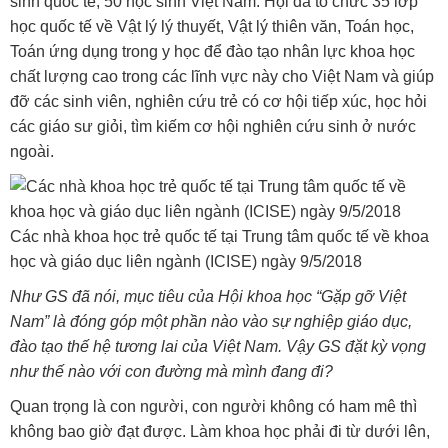
sinh quốc tế, 50 học sinh Việt Nam. Hội đã tổ chức 35 lớp
học quốc tế về Vật lý lý thuyết, Vật lý thiên văn, Toán học,
Toán ứng dụng trong y học để đào tạo nhân lực khoa học
chất lượng cao trong các lĩnh vực này cho Việt Nam và giúp
đỡ các sinh viên, nghiên cứu trẻ có cơ hội tiếp xúc, học hỏi
các giáo sư giỏi, tìm kiếm cơ hội nghiên cứu sinh ở nước
ngoài.
Các nhà khoa học trẻ quốc tế tại Trung tâm quốc tế về khoa
học và giáo dục liên ngành (ICISE) ngày 9/5/2018
Như GS đã nói, mục tiêu của Hội khoa học “Gặp gỡ Việt
Nam” là đóng góp một phần nào vào sự nghiệp giáo dục,
đào tạo thế hệ tương lai của Việt Nam.
Vậy GS đặt kỳ vọng
như thế nào với con đường mà mình đang đi?
Quan trọng là con người, con người không có ham mê thì
không bao giờ đạt được. Làm khoa học phải đi từ dưới lên,