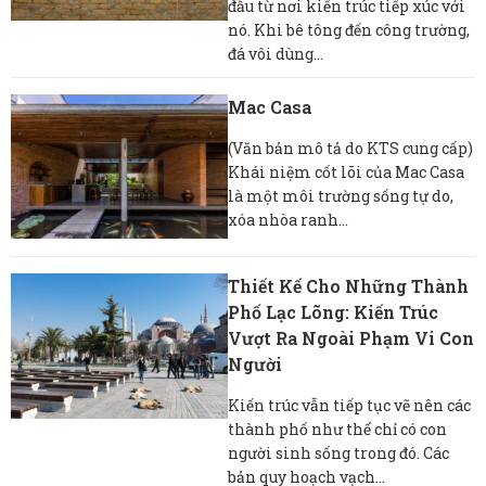
đầu từ nơi kiến ​​trúc tiếp xúc với
nó. Khi bê tông đến công trường,
đá vôi dùng...
Mac Casa
(Văn bản mô tả do KTS cung cấp)
Khái niệm cốt lõi của Mac Casa
là một môi trường sống tự do,
xóa nhòa ranh...
Thiết Kế Cho Những Thành
Phố Lạc Lõng: Kiến Trúc
Vượt Ra Ngoài Phạm Vi Con
Người
Kiến trúc vẫn tiếp tục vẽ nên các
thành phố như thể chỉ có con
người sinh sống trong đó. Các
bản quy hoạch vạch...