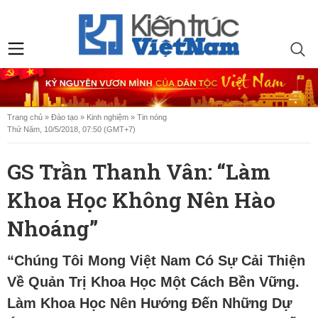
Trang chủ
»
Đào tạo
»
Kinh nghiệm
»
Tin nóng
Thứ Năm, 10/5/2018, 07:50 (GMT+7)
GS Trần Thanh Vân: “Làm
Khoa Học Không Nên Hào
Nhoáng”
“Chúng Tôi Mong Việt Nam Có Sự Cải Thiện
Về Quản Trị Khoa Học Một Cách Bền Vững.
Làm Khoa Học Nên Hướng Đến Những Dự