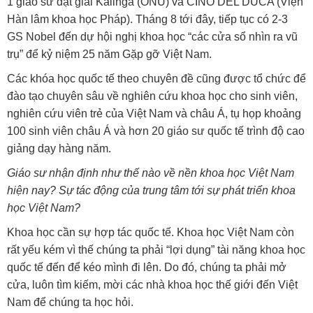
1 giáo sư đạt giải Kalinga (ONU) và CINO DEL DUCA (Viện
Hàn lâm khoa học Pháp). Tháng 8 tới đây, tiếp tục có 2-3
GS Nobel đến dự hội nghị khoa học “các cửa sổ nhìn ra vũ
trụ” để kỷ niệm 25 năm Gặp gỡ Việt Nam.
Các khóa học quốc tế theo chuyên đề cũng được tổ chức để
đào tạo chuyên sâu về nghiên cứu khoa học cho sinh viên,
nghiên cứu viên trẻ của Việt Nam và châu Á, tụ họp khoảng
100 sinh viên châu Á và hơn 20 giáo sư quốc tế trình độ cao
giảng dạy hàng năm.
Giáo sư nhận định như thế nào về nền khoa học Việt Nam
hiện nay? Sự tác động của trung tâm tới sự phát triển khoa
học Việt Nam?
Khoa học cần sự hợp tác quốc tế. Khoa học Việt Nam còn
rất yếu kém vì thế chúng ta phải “lợi dụng” tài năng khoa học
quốc tế đến để kéo mình đi lên. Do đó, chúng ta phải mở
cửa, luôn tìm kiếm, mời các nhà khoa học thế giới đến Việt
Nam để chúng ta học hỏi.