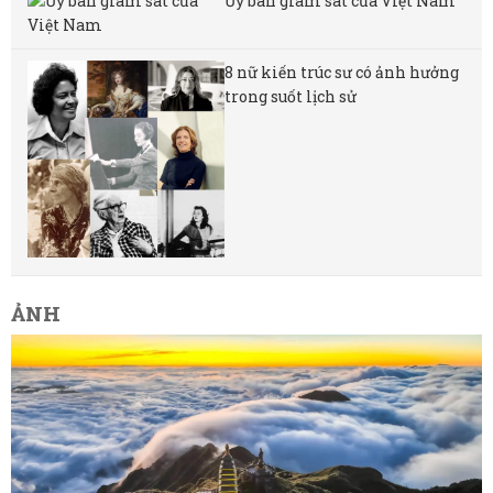
Ủy ban giám sát của Việt Nam
8 nữ kiến ​​trúc sư có ảnh hưởng
trong suốt lịch sử
ẢNH