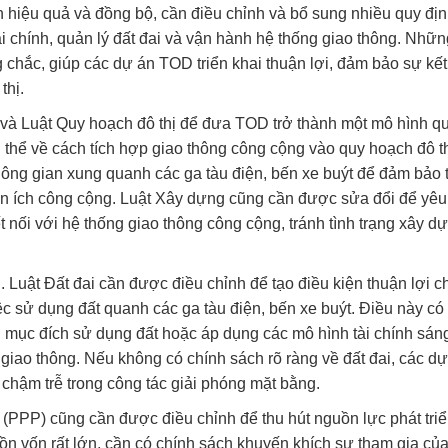
h hiệu quả và đồng bộ, cần điều chỉnh và bổ sung nhiều quy đị
tài chính, quản lý đất đai và vận hành hệ thống giao thông. Nhữn
 chắc, giúp các dự án TOD triển khai thuận lợi, đảm bảo sự kết
thị.
 và Luật Quy hoạch đô thị để đưa TOD trở thành một mô hình q
 thể về cách tích hợp giao thông công cộng vào quy hoạch đô th
 không gian xung quanh các ga tàu điện, bến xe buýt để đảm bảo 
 tiện ích công cộng. Luật Xây dựng cũng cần được sửa đổi để yê
t nối với hệ thống giao thông công cộng, tránh tình trạng xây d
. Luật Đất đai cần được điều chỉnh để tạo điều kiện thuận lợi c
ệc sử dụng đất quanh các ga tàu điện, bến xe buýt. Điều này có
 mục đích sử dụng đất hoặc áp dụng các mô hình tài chính sán
ng giao thông. Nếu không có chính sách rõ ràng về đất đai, các d
 chậm trễ trong công tác giải phóng mặt bằng.
ư (PPP) cũng cần được điều chỉnh để thu hút nguồn lực phát tri
ồn vốn rất lớn, cần có chính sách khuyến khích sự tham gia củ