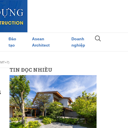
Đào
Asean
Doanh
tạo
Architect
nghiệp
(GMT+7)
TIN ĐỌC NHIỀU
h