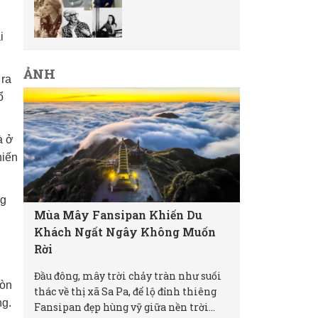
i
ẢNH
 ra
ổ
à ở
hiến
ng
Mùa Mây Fansipan Khiến Du
Khách Ngất Ngây Không Muốn
Rời
Đầu đông, mây trời chảy tràn như suối
còn
thác về thị xã Sa Pa, để lộ đỉnh thiêng
ng.
Fansipan đẹp hùng vỹ giữa nền trời...