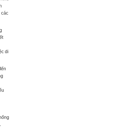
n
a các
g
ết
ệc di
đến
ng
ểu
thống
.