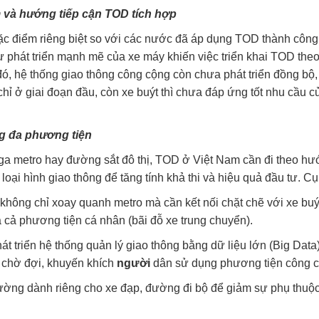
m và hướng tiếp cận TOD tích hợp
ặc điểm riêng biệt so với các nước đã áp dụng TOD thành công
sự phát triển mạnh mẽ của xe máy khiến việc triển khai TOD the
đó, hệ thống giao thông công cộng còn chưa phát triển đồng bộ,
hỉ ở giai đoạn đầu, còn xe buýt thì chưa đáp ứng tốt nhu cầu c
ng đa phương tiện
ác ga metro hay đường sắt đô thị, TOD ở Việt Nam cần đi theo h
loại hình giao thông để tăng tính khả thi và hiệu quả đầu tư. Cụ
không chỉ xoay quanh metro mà cần kết nối chặt chẽ với xe buý
 cả phương tiện cá nhân (bãi đỗ xe trung chuyển).
 triển hệ thống quản lý giao thông bằng dữ liệu lớn (Big Data),
an chờ đợi, khuyến khích
người
dân sử dụng phương tiện công c
ường dành riêng cho xe đạp, đường đi bộ để giảm sự phụ thuộ