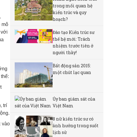
trong mối quan hệ
kiến trúc và quy
.
hoạch?
o mô
Đào tạo Kiến trúc sư
 với
thế hệ mới: Trách
ủa
nhiệm trước tiên ở
người thầy!
Bất động sản 2015:
ướng
một chút lạc quan
 thể:
t
Ủy ban giám sát của
Việt Nam
 trí
ộng.
8 nữ kiến ​​trúc sư có
c vào
ảnh hưởng trong suốt
lịch sử