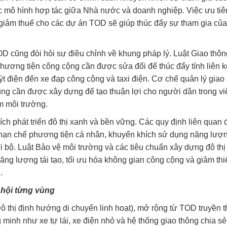
ác mô hình hợp tác giữa Nhà nước và doanh nghiệp. Việc ưu tiê
ễn giảm thuế cho các dự án TOD sẽ giúp thúc đẩy sự tham gia củ
D cũng đòi hỏi sự điều chỉnh về khung pháp lý. Luật Giao thôn
hương tiện công cộng cần được sửa đổi để thúc đẩy tính liên k
uýt điện đến xe đạp công cộng và taxi điện. Cơ chế quản lý giao
cũng cần được xây dựng để tạo thuận lợi cho người dân trong vi
ễm môi trường.
ích phát triển đô thị xanh và bền vững. Các quy định liên quan 
hạn chế phương tiện cá nhân, khuyến khích sử dụng năng lượ
đi bộ. Luật Bảo vệ môi trường và các tiêu chuẩn xây dựng đô thị
ăng lượng tái tạo, tối ưu hóa không gian công cộng và giảm thi
.
 hội từng vùng
thị định hướng di chuyển linh hoạt), mở rộng từ TOD truyền 
minh như xe tự lái, xe điện nhỏ và hệ thống giao thông chia sẻ