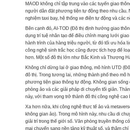
MAOD không chỉ tập trung vào các tuyến giao thôn
người dân đặt phương tiện tự động theo nhu cầu.
nghiệm taxi bay, hệ thống xe điện tự động và các nền
Bên cạnh đó, AI-TOD (Đô thị định hướng giao thô
dụng trí tuệ nhân tạo để điều chỉnh mạng lưới giao
hành trình của hàng triệu người, từ đó tối ưu hóa l
công nghệ sinh trắc học cũng được tích hợp để loại
hơn. Một số đô thị lớn như Bắc Kinh và Thượng Hải
Không chỉ dừng lại ở giao thông, mô hình UTD (Đô
đô thị. Trong tương lai, những thành phố theo mô h
phương tiện giao thông tự động. Không gian sống 
phòng ảo và các giải pháp di chuyển tối giản. 
này, với tham vọng trở thành đô thị công nghệ cao
Xa hơn nữa, khi công nghệ thực tế ảo và metavers
không gian ảo). Trong mô hình này, nhu cầu di chu
giải trí trong thế giới số. Văn phòng truyền thống 
mại chuyển sang nền tảng kỹ thuật số, và thậm chí 