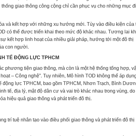
 hệ thống giao thông công cộng chỉ cần phục vụ cho những mục đ
óa và kết hợp với những xu hướng mới. Tùy vào điều kiện của
 có thể được triển khai theo mức độ khác nhau. Tương lai k
ự kết hợp linh hoạt của nhiều giải pháp, hướng tới một đô thị
ủa con người.
NH TẾ ĐỘNG LỰC TPHCM
ác phương tiện giao thông, mà còn là một hệ thống tổng hợp, v
h hoạt – Công nghệ”. Tuy nhiên, Mô hình TOD không thể áp dụn
h tế động lực TPHCM, bao gồm TPHCM, Nhơn Trạch, Bình Dươn
 tế, địa lý, mật độ dân cư và vai trò khác nhau trong vùng, do
óa hiệu quả giao thông và phát triển đô thị.
 trí tuệ nhân tạo vào điều phối giao thông và phát triển đô thị