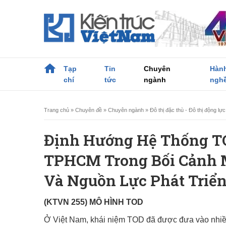
Tạp
Tin
Chuyên
Hàn
chí
tức
ngành
ngh
Trang chủ
»
Chuyên đề
»
Chuyên ngành
»
Đô thị đặc thù - Đô thị động l
Định Hướng Hệ Thống T
TPHCM Trong Bối Cảnh 
Và Nguồn Lực Phát Triể
(KTVN 255) MÔ HÌNH TOD
Ở Việt Nam, khái niệm TOD đã được đưa vào nhiều