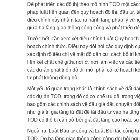
Để phát triển các đô thị theo mô hình TOD một các
pháp luật liên quan đến quy hoạch đô thị, đầu tư, 
điều chỉnh này nhằm tạo ra hành lang pháp lý vững
giữa hạ tầng giao thông công cộng và phát triển đô 
Trước hết, cần xem xét điều chỉnh Luật Quy hoạch
hoạch chính thức. Điều này đòi hỏi các quy định cụ
xác định rõ tiêu chí về mật độ dân cư, cách bố trí
liên kết chặt chẽ giữa nơi ở, nơi làm việc và các
các dự án phát triển đô thị mới phải có kế hoạch kế
tự phát không đồng bộ.
Một yếu tố quan trọng khác là chính sách về đất đai
các dự án TOD, trong đó có cơ chế ưu đãi trong vi
bao gồm các chính sách về đấu giá đất, chuyển đổi
như giá trị gia tăng từ đất để tái đầu tư vào hạ tầ
TOD có thể bị cản trở bởi giá đất tăng cao hoặc sự
Ngoài ra, Luật Đầu tư công và Luật Đối tác công t
TOD. Do hạ tầng giao thông công cộng đòi hỏi ngu