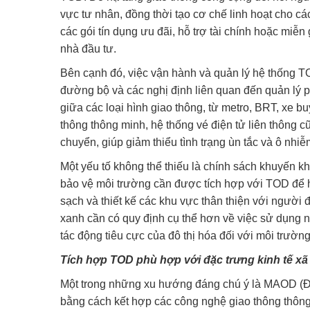
vực tư nhân, đồng thời tạo cơ chế linh hoạt cho c
các gói tín dụng ưu đãi, hỗ trợ tài chính hoặc mi
nhà đầu tư.
Bên cạnh đó, việc vận hành và quản lý hệ thống TO
đường bộ và các nghị định liên quan đến quản lý p
giữa các loại hình giao thông, từ metro, BRT, xe b
thông thông minh, hệ thống vé điện tử liên thông 
chuyển, giúp giảm thiểu tình trạng ùn tắc và ô nhi
Một yếu tố không thể thiếu là chính sách khuyến kh
bảo vệ môi trường cần được tích hợp với TOD để 
sạch và thiết kế các khu vực thân thiện với người 
xanh cần có quy định cụ thể hơn về việc sử dụng n
tác động tiêu cực của đô thị hóa đối với môi trường
Tích hợp TOD phù hợp với đặc trưng kinh tế xã
Một trong những xu hướng đáng chú ý là MAOD (Đô 
bằng cách kết hợp các công nghệ giao thông thông 