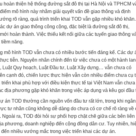
u hoàn thiện hệ thống đường sắt đô thị tại Hà Nội và TPHCM v
iểm mô hình này nhằm giải quyết vấn đề giao thông và định
hướng rõ ràng, quá trình triển khai TOD vẫn gặp nhiều khó khăn
các dự án giao thông công cộng, đặc biệt là đường sắt đô thị,
mới hoàn thành. Việc thiếu kết nối giữa các tuyến giao thông v
 tiềm năng.
ng mô hình TOD vẫn chưa có nhiều bước tiến đáng kể. Các dự 
thực tiễn. Nguyên nhân chính đến từ việc chưa có một hành la
ai, Luật Quy hoạch, Luật Đầu tư, Luật Xây dựng… vẫn chưa có
Bên cạnh đó, chiến lược thực hiện vẫn còn nhiều điểm chưa cụ t
riển khai phù hợp với điều kiện thực tế tại Việt Nam vẫn chưa
ác địa phương gặp khó khăn trong việc áp dụng và kêu gọi đầu 
 dự án TOD thường cần nguồn vốn đầu tư rất lớn, trong khi ngân
 vực tư nhân cũng không dễ dàng do chưa có cơ chế rõ ràng về 
. Ngoài ra, TOD đòi hỏi sự phối hợp chặt chẽ giữa các bên liên
địa phương, doanh nghiệp đến cộng đồng dân cư. Tuy nhiên, hi
 đến nhiều vướng mắc trong việc triển khai các dự án.