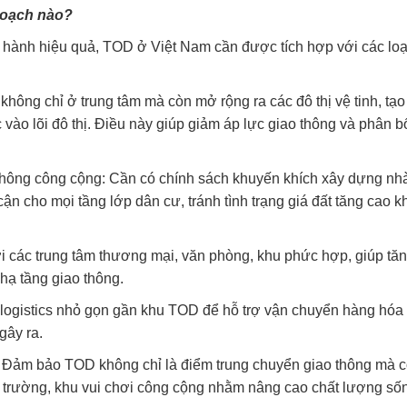
hoạch nào?
ận hành hiệu quả, TOD ở Việt Nam cần được tích hợp với các loạ
hông chỉ ở trung tâm mà còn mở rộng ra các đô thị vệ tinh, tạo
c vào lõi đô thị. Điều này giúp giảm áp lực giao thông và phân b
o thông công cộng: Cần có chính sách khuyến khích xây dựng nh
cận cho mọi tầng lớp dân cư, tránh tình trạng giá đất tăng cao k
 các trung tâm thương mại, văn phòng, khu phức hợp, giúp tă
 hạ tầng giao thông.
âm logistics nhỏ gọn gần khu TOD để hỗ trợ vận chuyển hàng hóa
gây ra.
 Đảm bảo TOD không chỉ là điểm trung chuyển giao thông mà 
 trường, khu vui chơi công cộng nhằm nâng cao chất lượng số