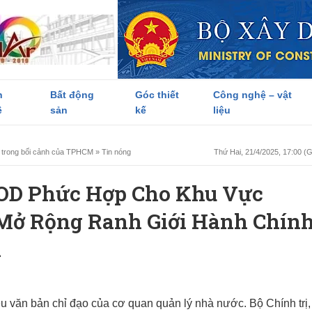
h
Bất động
Góc thiết
Công nghệ – vật
ề
sản
kế
liệu
ực trong bối cảnh của TPHCM
»
Tin nóng
Thứ Hai, 21/4/2025, 17:00 
OD Phức Hợp Cho Khu Vực
Mở Rộng Ranh Giới Hành Chín
n
 văn bản chỉ đạo của cơ quan quản lý nhà nước. Bộ Chính trị,