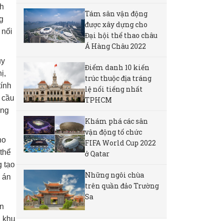
nh
Tám sân vận động
g
được xây dựng cho
 nối
Đại hội thể thao châu
Á Hàng Châu 2022
uy
Điểm danh 10 kiến
ị,
trúc thuộc địa tráng
tính
lệ nổi tiếng nhất
u cầu
TPHCM
ựng
Khám phá các sân
vận động tổ chức
ho
FIFA World Cup 2022
 thể
ở Qatar
g tạo
Những ngôi chùa
ự án
trên quần đảo Trường
Sa
ển
a khu