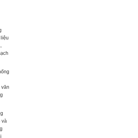
g
liệu
,
mạch
thống
, văn
ng
ng
p và
ng
i