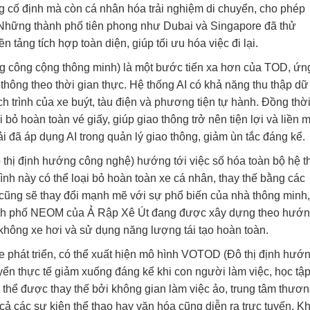
g cố định mà còn cá nhân hóa trải nghiệm di chuyển, cho phép
 Những thành phố tiên phong như Dubai và Singapore đã thử
 tảng tích hợp toàn diện, giúp tối ưu hóa việc đi lại.
ng công cộng thông minh) là một bước tiến xa hơn của TOD, ứn
 thông theo thời gian thực. Hệ thống AI có khả năng thu thập dữ 
ịch trình của xe buýt, tàu điện và phương tiện tự hành. Đồng thời
 bỏ hoàn toàn vé giấy, giúp giao thông trở nên tiện lợi và liền 
 đã áp dụng AI trong quản lý giao thông, giảm ùn tắc đáng kể.
 thị định hướng công nghệ) hướng tới việc số hóa toàn bộ hệ 
ình này có thể loại bỏ hoàn toàn xe cá nhân, thay thế bằng các
cũng sẽ thay đổi mạnh mẽ với sự phổ biến của nhà thông minh
Thành phố NEOM của Ả Rập Xê Út đang được xây dựng theo hướ
 không xe hơi và sử dụng năng lượng tái tạo hoàn toàn.
e phát triển, có thể xuất hiện mô hình VOTOD (Đô thị định hướ
yển thực tế giảm xuống đáng kể khi con người làm việc, học tậ
có thể được thay thế bởi không gian làm việc ảo, trung tâm thươ
cả các sự kiện thể thao hay văn hóa cũng diễn ra trực tuyến. Kh