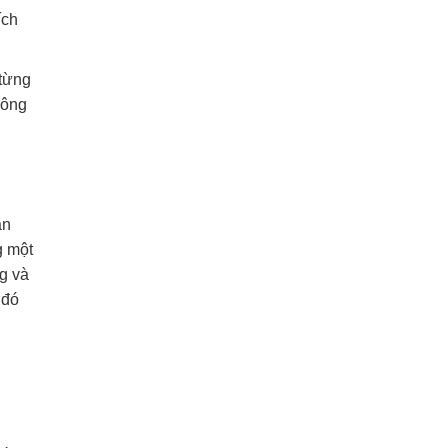
ích
 từng
hông
ận
g một
g và
 đó