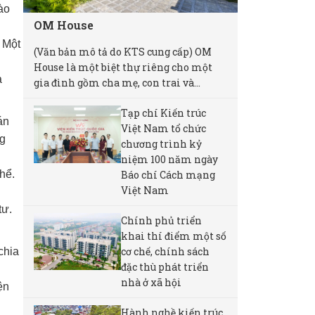
ào
OM House
. Một
(Văn bản mô tả do KTS cung cấp) OM
House là một biệt thự riêng cho một
à
gia đình gồm cha mẹ, con trai và...
Tạp chí Kiến trúc
án
Việt Nam tổ chức
ng
chương trình kỷ
niệm 100 năm ngày
Báo chí Cách mạng
hể.
Việt Nam
tư.
Chính phủ triển
khai thí điểm một số
cơ chế, chính sách
chia
đặc thù phát triển
nhà ở xã hội
ện
Hành nghề kiến trúc