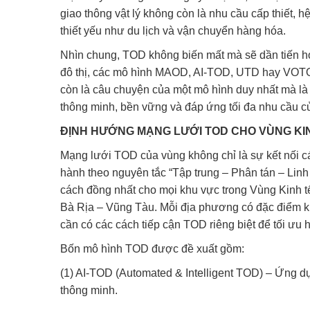
giao thông vật lý không còn là nhu cầu cấp thiết,
thiết yếu như du lịch và vận chuyển hàng hóa.
Nhìn chung, TOD không biến mất mà sẽ dần tiến h
đô thị, các mô hình MAOD, AI-TOD, UTD hay VOTOD
còn là câu chuyện của một mô hình duy nhất mà là s
thông minh, bền vững và đáp ứng tối đa nhu cầu c
ĐỊNH HƯỚNG MẠNG LƯỚI TOD CHO VÙNG KI
Mạng lưới TOD của vùng không chỉ là sự kết nối c
hành theo nguyên tắc “Tập trung – Phân tán – Lin
cách đồng nhất cho mọi khu vực trong Vùng Kin
Bà Rịa – Vũng Tàu. Mỗi địa phương có đặc điểm kinh
cần có các cách tiếp cận TOD riêng biệt để tối ưu h
Bốn mô hình TOD được đề xuất gồm:
(1) AI-TOD (Automated & Intelligent TOD) – Ứng dụng
thông minh.