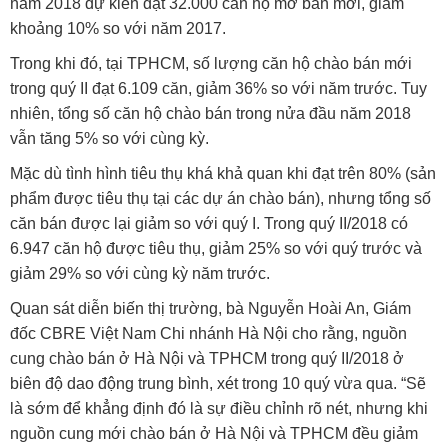
năm 2018 dự kiến đạt 32.000 căn hộ mở bán mới, giảm
khoảng 10% so với năm 2017.
Trong khi đó, tại TPHCM, số lượng căn hộ chào bán mới
trong quý II đạt 6.109 căn, giảm 36% so với năm trước. Tuy
nhiên, tổng số căn hộ chào bán trong nửa đầu năm 2018
vẫn tăng 5% so với cùng kỳ.
Mặc dù tình hình tiêu thụ khá khả quan khi đạt trên 80% (sản
phẩm được tiêu thụ tại các dự án chào bán), nhưng tổng số
căn bán được lại giảm so với quý I. Trong quý II/2018 có
6.947 căn hộ được tiêu thụ, giảm 25% so với quý trước và
giảm 29% so với cùng kỳ năm trước.
Quan sát diễn biến thị trường, bà Nguyễn Hoài An, Giám
đốc CBRE Việt Nam Chi nhánh Hà Nội cho rằng, nguồn
cung chào bán ở Hà Nội và TPHCM trong quý II/2018 ở
biên độ dao động trung bình, xét trong 10 quý vừa qua. “Sẽ
là sớm để khẳng định đó là sự điều chỉnh rõ nét, nhưng khi
nguồn cung mới chào bán ở Hà Nội và TPHCM đều giảm