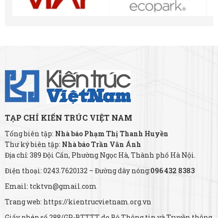
TẠP CHÍ KIẾN TRÚC VIỆT NAM
Tổng biên tập:
Nhà báo Phạm Thị Thanh Huyền
Thư ký biên tập:
Nhà báo Trần Văn Ánh
Địa chỉ: 389 Đội Cấn, Phường Ngọc Hà, Thành phố Hà Nội.
Điện thoại: 0243.7620132 – Đường dây nóng:
096 432 8383
Email: tcktvn@gmail.com
Trang web: https://kientrucvietnam.org.vn
Giấy phép số 288/GP-BTTTT do Bộ Thông tin và Truyền thông