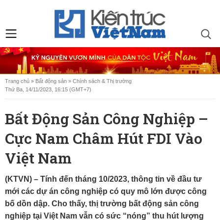
Trang chủ
»
Bất động sản
»
Chính sách & Thị trường
Thứ Ba, 14/11/2023, 16:15 (GMT+7)
Bất Động Sản Công Nghiệp –
Cực Nam Châm Hút FDI Vào
Việt Nam
(KTVN) – Tính đến tháng 10/2023, thông tin về đầu tư
mới các dự án công nghiệp có quy mô lớn được công
bố dồn dập. Cho thấy, thị trường bất động sản công
nghiệp tại Việt Nam vẫn có sức “nóng” thu hút lượng