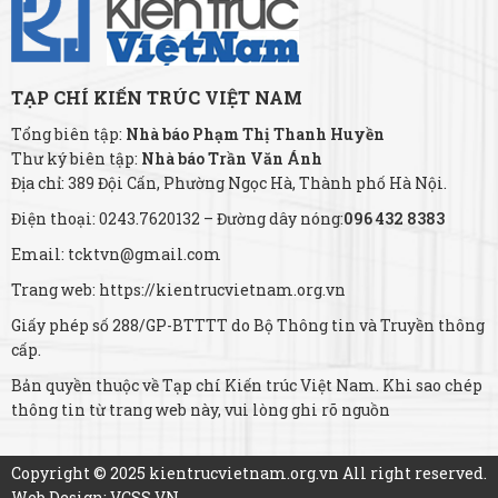
TẠP CHÍ KIẾN TRÚC VIỆT NAM
Tổng biên tập:
Nhà báo Phạm Thị Thanh Huyền
Thư ký biên tập:
Nhà báo Trần Văn Ánh
Địa chỉ: 389 Đội Cấn, Phường Ngọc Hà, Thành phố Hà Nội.
Điện thoại: 0243.7620132 – Đường dây nóng:
096 432 8383
Email: tcktvn@gmail.com
Trang web: https://kientrucvietnam.org.vn
Giấy phép số 288/GP-BTTTT do Bộ Thông tin và Truyền thông
cấp.
Bản quyền thuộc về Tạp chí Kiến trúc Việt Nam. Khi sao chép
thông tin từ trang web này, vui lòng ghi rõ nguồn
Copyright © 2025 kientrucvietnam.org.vn All right reserved.
Web Design: VCSS.VN