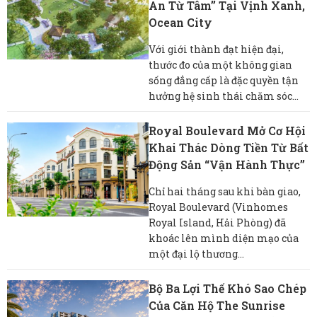
An Từ Tâm” Tại Vịnh Xanh,
Ocean City
Với giới thành đạt hiện đại,
thước đo của một không gian
sống đẳng cấp là đặc quyền tận
hưởng hệ sinh thái chăm sóc...
Royal Boulevard Mở Cơ Hội
Khai Thác Dòng Tiền Từ Bất
Động Sản “vận Hành Thực”
Chỉ hai tháng sau khi bàn giao,
Royal Boulevard (Vinhomes
Royal Island, Hải Phòng) đã
khoác lên mình diện mạo của
một đại lộ thương...
Bộ Ba Lợi Thế Khó Sao Chép
Của Căn Hộ The Sunrise