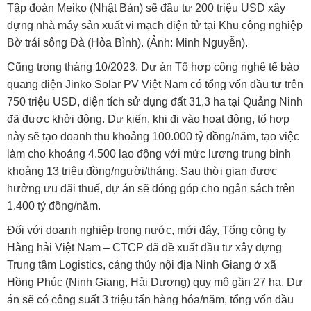
Tập đoàn Meiko (Nhật Bản) sẽ đầu tư 200 triệu USD xây
dựng nhà máy sản xuất vi mạch điện tử tại Khu công nghiệp
Bờ trái sông Đà (Hòa Bình). (Ảnh: Minh Nguyễn).
Cũng trong tháng 10/2023, Dự án Tổ hợp công nghệ tế bào
quang điện Jinko Solar PV Việt Nam có tổng vốn đầu tư trên
750 triệu USD, diện tích sử dụng đất 31,3 ha tại Quảng Ninh
đã được khởi động. Dự kiến, khi đi vào hoạt động, tổ hợp
này sẽ tạo doanh thu khoảng 100.000 tỷ đồng/năm, tạo việc
làm cho khoảng 4.500 lao động với mức lương trung bình
khoảng 13 triệu đồng/người/tháng. Sau thời gian được
hưởng ưu đãi thuế, dự án sẽ đóng góp cho ngân sách trên
1.400 tỷ đồng/năm.
Đối với doanh nghiệp trong nước, mới đây, Tổng công ty
Hàng hải Việt Nam – CTCP đã đề xuất đầu tư xây dựng
Trung tâm Logistics, cảng thủy nội địa Ninh Giang ở xã
Hồng Phúc (Ninh Giang, Hải Dương) quy mô gần 27 ha. Dự
án sẽ có công suất 3 triệu tấn hàng hóa/năm, tổng vốn đầu