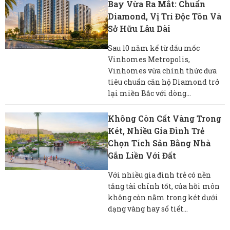
Bay Vừa Ra Mắt: Chuẩn
Diamond, Vị Trí Độc Tôn Và
Sở Hữu Lâu Dài
Sau 10 năm kể từ dấu mốc
Vinhomes Metropolis,
Vinhomes vừa chính thức đưa
tiêu chuẩn căn hộ Diamond trở
lại miền Bắc với dòng...
Không Còn Cất Vàng Trong
Két, Nhiều Gia Đình Trẻ
Chọn Tích Sản Bằng Nhà
Gắn Liền Với Đất
Với nhiều gia đình trẻ có nền
tảng tài chính tốt, của hồi môn
không còn nằm trong két dưới
dạng vàng hay sổ tiết...