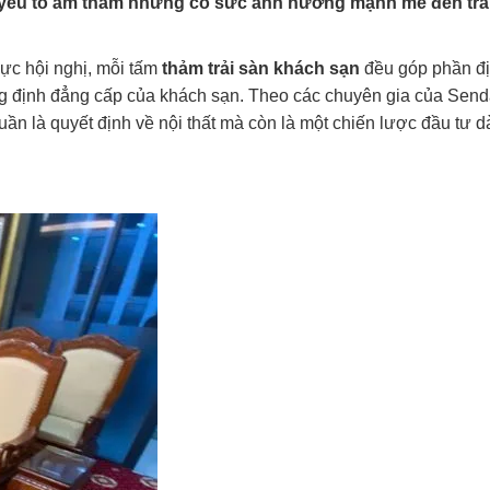
yếu tố âm thầm nhưng có sức ảnh hưởng mạnh mẽ đến trả
vực hội nghị, mỗi tấm
thảm trải sàn khách sạn
đều góp phần đ
ng định đẳng cấp của khách sạn. Theo các chuyên gia của Sen
ần là quyết định về nội thất mà còn là một chiến lược đầu tư d