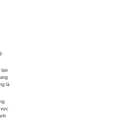
g
 tạo
lang
ng là
ung
u vực
ảnh