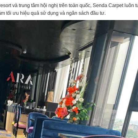
sort và trung tâm hội nghị trên toàn quốc, Senda Carpet luôn t
ằm tối ưu hiệu quả sử dụng và ngân sách đầu tư.