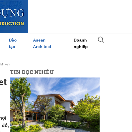
Đào
Asean
Doanh
tạo
Architect
nghiệp
(GMT+7)
TIN ĐỌC NHIỀU
et
nội
 đó,