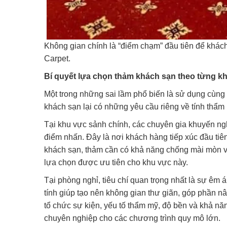
Không gian chính là “điểm chạm” đầu tiên để khá
Carpet.
Bí quyết lựa chọn thảm khách sạn theo từng k
Một trong những sai lầm phổ biến là sử dụng cùng m
khách sạn lại có những yêu cầu riêng về tính thẩ
Tại khu vực sảnh chính, các chuyên gia khuyến nghị
điểm nhấn. Đây là nơi khách hàng tiếp xúc đầu tiê
khách sạn, thảm cần có khả năng chống mài mòn v
lựa chọn được ưu tiên cho khu vực này.
Tại phòng nghỉ, tiêu chí quan trọng nhất là sự êm
tính giúp tạo nên không gian thư giãn, góp phần nâ
tổ chức sự kiện, yếu tố thẩm mỹ, độ bền và khả n
chuyên nghiệp cho các chương trình quy mô lớn.