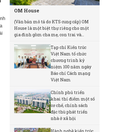
i
OM House
ịnh
(Văn bản mô tả do KTS cung cấp) OM
da
House là một biệt thự riêng cho một
ài
gia đình gồm cha mẹ, con trai và...
Tạp chí Kiến trúc
Việt Nam tổ chức
chương trình kỷ
niệm 100 năm ngày
Báo chí Cách mạng
Việt Nam
Chính phủ triển
khai thí điểm một số
cơ chế, chính sách
đặc thù phát triển
nhà ở xã hội
Hành nghề kiến trúc