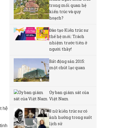
trong mối quan hệ
kiến trúc và quy
hoạch?
Đào tạo Kiến trúc sư
thế hệ mới: Trách
nhiệm trước tiên ở
người thầy!
Bất động sản 2015:
một chút lạc quan
Ủy ban giám sát của
Việt Nam
t hệ
8 nữ kiến ​​trúc sư có
ảnh hưởng trong suốt
lịch sử
tinh