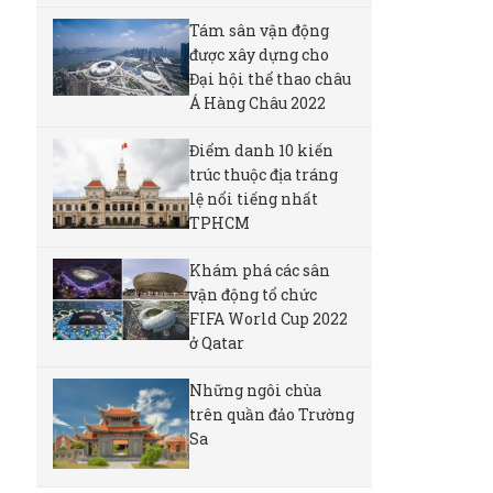
Tám sân vận động
được xây dựng cho
Đại hội thể thao châu
Á Hàng Châu 2022
Điểm danh 10 kiến
trúc thuộc địa tráng
lệ nổi tiếng nhất
TPHCM
Khám phá các sân
vận động tổ chức
FIFA World Cup 2022
ở Qatar
Những ngôi chùa
trên quần đảo Trường
Sa