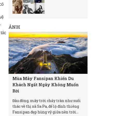
có
vệ
.
ẢNH
 tác
Mùa Mây Fansipan Khiến Du
Khách Ngất Ngây Không Muốn
Rời
Đầu đông, mây trời chảy tràn như suối
thác về thị xã Sa Pa, để lộ đỉnh thiêng
Fansipan đẹp hùng vỹ giữa nền trời...