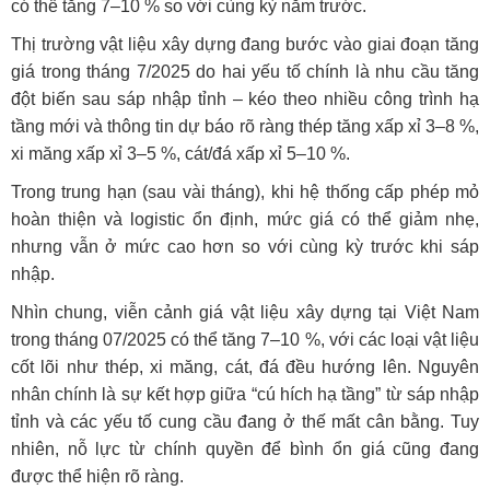
có thể tăng 7–10 % so với cùng kỳ năm trước.
Thị trường vật liệu xây dựng đang bước vào giai đoạn tăng
giá trong tháng 7/2025 do hai yếu tố chính là nhu cầu tăng
đột biến sau sáp nhập tỉnh – kéo theo nhiều công trình hạ
tầng mới và thông tin dự báo rõ ràng thép tăng xấp xỉ 3–8 %,
xi măng xấp xỉ 3–5 %, cát/đá xấp xỉ 5–10 %.
Trong trung hạn (sau vài tháng), khi hệ thống cấp phép mỏ
hoàn thiện và logistic ổn định, mức giá có thể giảm nhẹ,
nhưng vẫn ở mức cao hơn so với cùng kỳ trước khi sáp
nhập.
Nhìn chung, viễn cảnh giá vật liệu xây dựng tại Việt Nam
trong tháng 07/2025 có thể tăng 7–10 %, với các loại vật liệu
cốt lõi như thép, xi măng, cát, đá đều hướng lên. Nguyên
nhân chính là sự kết hợp giữa “cú hích hạ tầng” từ sáp nhập
tỉnh và các yếu tố cung cầu đang ở thế mất cân bằng. Tuy
nhiên, nỗ lực từ chính quyền để bình ổn giá cũng đang
được thể hiện rõ ràng.