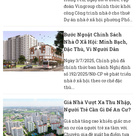
đoàn Vingroup chính thức khởi
công Công trình nhà ở cho thuê
Dự án nhà ở xã hội phường Phố...
Bước Ngoặt Chính Sách
Nhà Ở Xã Hội: Minh Bạch,
Đặc Thù, Vì Người Dân
Ngày 3/7/2025, Chính phủ đã
chính thức ban hành Nghị định
số 192/2025/NĐ-CP về phát triển
nhà ở xã hội theo cơ chế đặc
thù....
Giá Nhà Vượt Xa Thu Nhập,
Người Trẻ Cần Gì Để An Cư?
Giá nhà tăng cao khiến giấc mơ
an cư của người trẻ xa tầm với.
Chuyên gia đề xuất ba điểm tựa