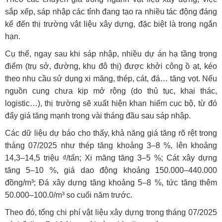
sắp xếp, sáp nhập các tỉnh đang tạo ra nhiều tác động đáng
kể đến thị trường vật liệu xây dựng, đặc biệt là trong ngắn
hạn.
Cụ thể, ngay sau khi sáp nhập, nhiều dự án hạ tầng trọng
điểm (trụ sở, đường, khu đô thị) được khởi công ồ ạt, kéo
theo nhu cầu sử dụng xi măng, thép, cát, đá… tăng vọt. Nếu
nguồn cung chưa kịp mở rộng (do thủ tục, khai thác,
logistic…), thị trường sẽ xuất hiện khan hiếm cục bộ, từ đó
đẩy giá tăng mạnh trong vài tháng đầu sau sáp nhập.
Các dữ liệu dự báo cho thấy, khả năng giá tăng rõ rệt trong
tháng 07/2025 như thép tăng khoảng 3–8 %, lên khoảng
14,3–14,5 triệu ₫/tấn; Xi măng tăng 3–5 %; Cát xây dựng
tăng 5–10 %, giá dao động khoảng 150.000–440.000
đồng/m³; Đá xây dựng tăng khoảng 5–8 %, tức tăng thêm
50.000–100.0/m³ so cuối năm trước.
Theo đó, tổng chi phí vật liệu xây dựng trong tháng 07/2025