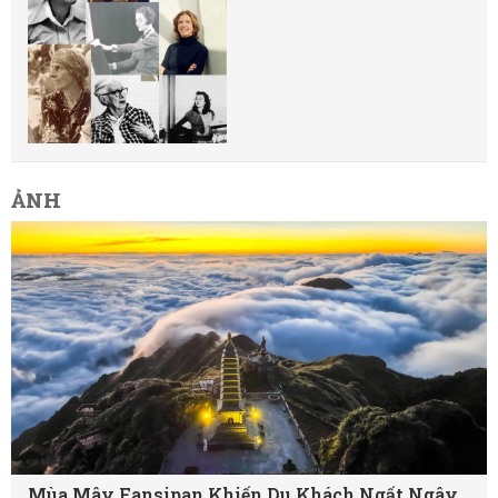
ẢNH
Mùa Mây Fansipan Khiến Du Khách Ngất Ngây