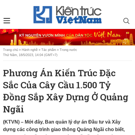
Trang chủ
»
Hành nghề
»
Tác phẩm
»
Trong nước
Thứ Năm, 18/5/2023, 14:04 (GMT+7)
Phương Án Kiến Trúc Đặc
Sắc Của Cây Cầu 1.500 Tỷ
Đồng Sắp Xây Dựng Ở Quảng
Ngãi
(KTVN) – Mới đây, Ban quản lý dự án Đầu tư và Xây
dựng các công trình giao thông Quảng Ngãi cho biết,