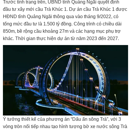
Trước tình trạng trên, UBND tỉnh Quảng Ngãi quyết định
đầu tư xây mới cầu Trà Khúc 1. Dự án cầu Trà Khúc 1 được
HĐND tỉnh Quảng Ngãi thông qua vào tháng 9/2022, có
tổng mức đầu tư là 1.500 tỷ đồng. Công trình có chiều dài
850m, bề rộng cầu khoảng 27m và các hạng mục phụ trợ
khác. Thời gian thực hiện dự án từ năm 2023 đến 2027.
Ý tưởng thiết kế của phương án “Dấu ấn sông Trà”, với 3
vòng tròn nối tiếp nhau tạo hình tượng bờ xe nước sông Trà