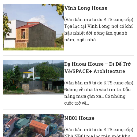
Vĩnh Long House
(Văn bản mô tả do KTS cung cấp)
Tọa lạc tại Vĩnh Long, nơi có khí
hậu nhiệt đới nóng ẩm quanh
năm, ngôi nhà...
Đạ Huoai House – Đi Để Trở
Về/SPACE+ Architecture
(Văn bản mô tả do KTS cung cấp)
Đường về nhà là vào tìm ta. Dẫu
nắng mưa gần xa… Có những
cuộc trở về...
NB01 House
(Văn bản mô tả do KTS cung cấp)
Nhà NB01 tọa lạc trên một khu