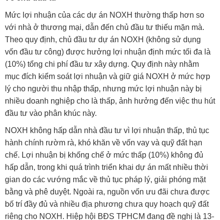
Mức lợi nhuận của các dự án NOXH thường thấp hơn so
với nhà ở thương mại, dẫn đến chủ đầu tư thiếu mặn mà.
Theo quy định, chủ đầu tư dự án NOXH (không sử dụng
vốn đầu tư công) được hưởng lợi nhuận định mức tối đa là
(10%) tổng chi phí đầu tư xây dựng. Quy định này nhằm
mục đích kiểm soát lợi nhuận và giữ giá NOXH ở mức hợp
lý cho người thu nhập thấp, nhưng mức lợi nhuận này bị
nhiều doanh nghiệp cho là thấp, ảnh hưởng đến việc thu hút
đầu tư vào phân khúc này.
NOXH không hấp dẫn nhà đầu tư vì lợi nhuận thấp, thủ tục
hành chính rườm rà, khó khăn về vốn vay và quỹ đất hạn
chế. Lợi nhuận bị khống chế ở mức thấp (10%) không đủ
hấp dẫn, trong khi quá trình triển khai dự án mất nhiều thời
gian do các vướng mắc về thủ tục pháp lý, giải phóng mặt
bằng và phê duyệt. Ngoài ra, nguồn vốn ưu đãi chưa được
bố trí đầy đủ và nhiều địa phương chưa quy hoạch quỹ đất
riêng cho NOXH. Hiệp hội BĐS TPHCM đang đề nghị là 13-