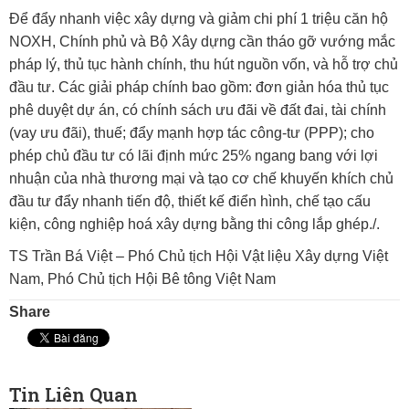
Để đẩy nhanh việc xây dựng và giảm chi phí 1 triệu căn hộ
NOXH, Chính phủ và Bộ Xây dựng cần tháo gỡ vướng mắc
pháp lý, thủ tục hành chính, thu hút nguồn vốn, và hỗ trợ chủ
đầu tư. Các giải pháp chính bao gồm: đơn giản hóa thủ tục
phê duyệt dự án, có chính sách ưu đãi về đất đai, tài chính
(vay ưu đãi), thuế; đẩy mạnh hợp tác công-tư (PPP); cho
phép chủ đầu tư có lãi định mức 25% ngang bang với lợi
nhuận của nhà thương mại và tạo cơ chế khuyến khích chủ
đầu tư đẩy nhanh tiến độ, thiết kế điển hình, chế tạo cấu
kiện, công nghiệp hoá xây dựng bằng thi công lắp ghép./.
TS Trần Bá Việt – Phó Chủ tịch Hội Vật liệu Xây dựng Việt
Nam, Phó Chủ tịch Hội Bê tông Việt Nam
Share
Tin Liên Quan