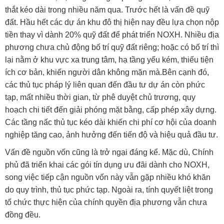
thắt kéo dài trong nhiều năm qua. Trước hết là vấn đề quỹ
đất. Hầu hết các dự án khu đô thị hiện nay đều lựa chọn nộp
tiền thay vì dành 20% quỹ đất để phát triển NOXH. Nhiều địa
phương chưa chủ động bố trí quỹ đất riêng; hoặc có bố trí thì
lại nằm ở khu vực xa trung tâm, hạ tầng yếu kém, thiếu tiện
ích cơ bản, khiến người dân không mặn mà.Bên cạnh đó,
các thủ tục pháp lý liên quan đến đầu tư dự án còn phức
tạp, mất nhiều thời gian, từ phê duyệt chủ trương, quy
hoạch chi tiết đến giải phóng mặt bằng, cấp phép xây dựng.
Các tầng nấc thủ tục kéo dài khiến chi phí cơ hội của doanh
nghiệp tăng cao, ảnh hưởng đến tiến độ và hiệu quả đầu tư.
Vấn đề nguồn vốn cũng là trở ngại đáng kể. Mặc dù, Chính
phủ đã triển khai các gói tín dụng ưu đãi dành cho NOXH,
song việc tiếp cận nguồn vốn này vẫn gặp nhiều khó khăn
do quy trình, thủ tục phức tạp. Ngoài ra, tính quyết liệt trong
tổ chức thực hiện của chính quyền địa phương vẫn chưa
đồng đều.