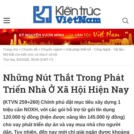
Trang chủ
»
Chuyên đề
»
Chuyên ngành
»
Giải pháp thiết kế - Công Nghệ - Vật liệu -
Nội thất cho kiến trúc và nhà ở xã hội
Thứ Hai, 9/2/2026, 09:00 (GMT+7)
Những Nút Thắt Trong Phát
Triển Nhà Ở Xã Hội Hiện Nay
(KTVN 259+260) Chính phủ đặt mục tiêu xây dựng 1
triệu căn NOXH, với các gói hỗ trợ từ gói tín dụng
120.000 tỷ đồng (hiện được nâng lên 145.000 tỷ đồng)
cho vay phát triển dự án và vay mua nhà cho người
dân. Tuy nhiên, đến nay mới chỉ giải ngân được khoảng