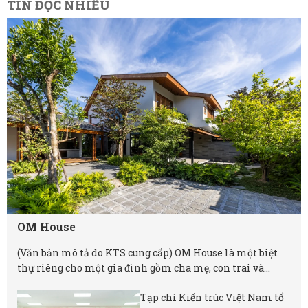
TIN ĐỌC NHIỀU
OM House
(Văn bản mô tả do KTS cung cấp) OM House là một biệt
thự riêng cho một gia đình gồm cha mẹ, con trai và...
Tạp chí Kiến trúc Việt Nam tổ