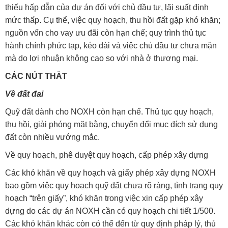
thiếu hấp dẫn của dự án đối với chủ đầu tư, lãi suất định
mức thấp. Cụ thể, việc quy hoạch, thu hồi đất gặp khó khăn;
nguồn vốn cho vay ưu đãi còn hạn chế; quy trình thủ tục
hành chính phức tạp, kéo dài và việc chủ đầu tư chưa mặn
mà do lợi nhuận không cao so với nhà ở thương mại.
CÁC NÚT THẮT
Về đất đai
Quỹ đất dành cho NOXH còn hạn chế. Thủ tục quy hoạch,
thu hồi, giải phóng mặt bằng, chuyển đổi mục đích sử dụng
đất còn nhiều vướng mắc.
Về quy hoạch, phê duyệt quy hoạch, cấp phép xây dựng
Các khó khăn về quy hoạch và giấy phép xây dựng NOXH
bao gồm việc quy hoạch quỹ đất chưa rõ ràng, tình trạng quy
hoạch “trên giấy”, khó khăn trong việc xin cấp phép xây
dựng do các dự án NOXH cần có quy hoạch chi tiết 1/500.
Các khó khăn khác còn có thể đến từ quy định pháp lý, thủ