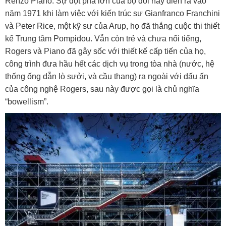
Renzo Piano. Sự đột phá lớn của bộ đôi này diễn ra vào
năm 1971 khi làm việc với kiến trúc sư Gianfranco Franchini
và Peter Rice, một kỹ sư của Arup, họ đã thắng cuộc thi thiết
kế Trung tâm Pompidou. Vẫn còn trẻ và chưa nổi tiếng,
Rogers và Piano đã gây sốc với thiết kế cấp tiến của họ,
công trình đưa hầu hết các dịch vụ trong tòa nhà (nước, hệ
thống ống dẫn lò sưởi, và cầu thang) ra ngoài với dấu ấn
của công nghệ Rogers, sau này được gọi là chủ nghĩa
“bowellism”.