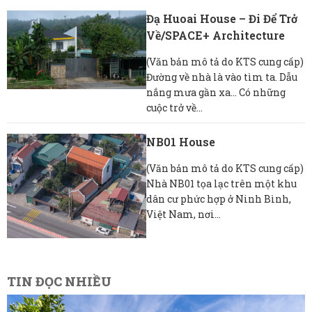
Đạ Huoai House – Đi Để Trở
Về/SPACE+ Architecture
(Văn bản mô tả do KTS cung cấp)
Đường về nhà là vào tìm ta. Dẫu
nắng mưa gần xa… Có những
cuộc trở về...
NB01 House
(Văn bản mô tả do KTS cung cấp)
Nhà NB01 tọa lạc trên một khu
dân cư phức hợp ở Ninh Bình,
Việt Nam, nơi...
TIN ĐỌC NHIỀU