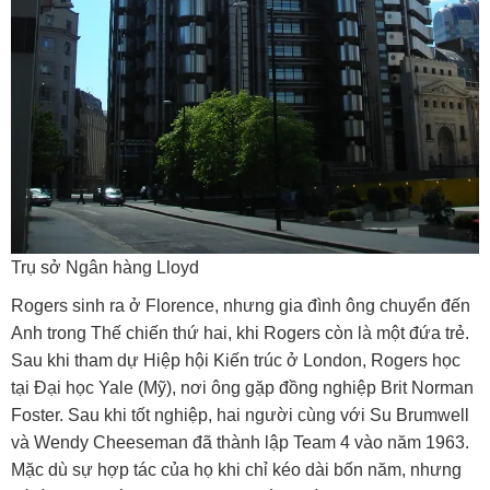
Trụ sở Ngân hàng Lloyd
Rogers sinh ra ở Florence, nhưng gia đình ông chuyển đến
Anh trong Thế chiến thứ hai, khi Rogers còn là một đứa trẻ.
Sau khi tham dự Hiệp hội Kiến trúc ở London, Rogers học
tại Đại học Yale (Mỹ), nơi ông gặp đồng nghiệp Brit Norman
Foster. Sau khi tốt nghiệp, hai người cùng với Su Brumwell
và Wendy Cheeseman đã thành lập Team 4 vào năm 1963.
Mặc dù sự hợp tác của họ khi chỉ kéo dài bốn năm, nhưng