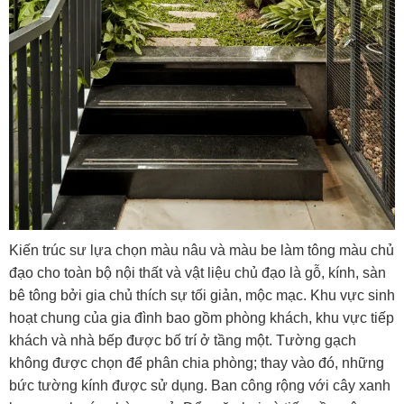
Kiến trúc sư lựa chọn màu nâu và màu be làm tông màu chủ
đạo cho toàn bộ nội thất và vật liệu chủ đạo là gỗ, kính, sàn
bê tông bởi gia chủ thích sự tối giản, mộc mạc. Khu vực sinh
hoạt chung của gia đình bao gồm phòng khách, khu vực tiếp
khách và nhà bếp được bố trí ở tầng một. Tường gạch
không được chọn để phân chia phòng; thay vào đó, những
bức tường kính được sử dụng. Ban công rộng với cây xanh