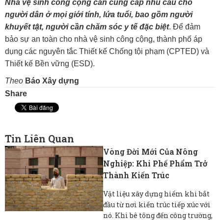
Nhà vệ sinh công cộng cần cung cấp nhu cầu cho
người dân ở mọi giới tính, lứa tuổi, bao gồm người
khuyết tật, người cần chăm sóc y tế đặc biệt
. Để đảm
bảo sự an toàn cho nhà vệ sinh công cộng, thành phố áp
dụng các nguyên tắc Thiết kế Chống tội phạm (CPTED) và
Thiết kế Bền vững (ESD).
Theo
Báo Xây dựng
Share
Tin Liên Quan
Vòng Đời Mới Của Nông
Nghiệp: Khi Phế Phẩm Trở
Thành Kiến Trúc
Vật liệu xây dựng hiếm khi bắt
đầu từ nơi kiến ​​trúc tiếp xúc với
nó. Khi bê tông đến công trường,