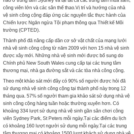
nào ở trung tâm Sydney và tại tất cả các trung tâm mua sắm,
công viên lớn và các sân thể thao.Vị trí và hướng của nhà
vệ sinh công cộng đáp ứng các nguyên tắc thực hành của
Chiến lược Ngăn ngừa Tội phạm thông qua Thiết kế Môi
trường (CPTED).
Thành phố đã nâng cấp dần cơ sở vật chất của mạng lưới
nhà vệ sinh công cộng từ năm 2009 với hơn 15 nhà vệ sinh
được xây mới. Những nhà vệ sinh mới được bổ sung do
Chính phủ New South Wales cung cấp tại các trung tâm
thương mại, nhà ga đường sắt và các tòa nhà công cộng.
Theo một khảo sát mới đây có 90% số người được hỏi đã
sử dụng nhà vệ sinh công cộng tại thành phố này trong 12
tháng qua. 57% số người tham gia khảo sát sử dụng nhà vệ
sinh công cộng hàng tuần hoặc thường xuyên hơn. Có
khoảng 334 lượt sử dụng nhà vệ sinh gần sân chơi công
viên Sydney Park, St Peters mỗi ngày.Tại các điểm du lịch
có khoảng 160 lượt người sử dụng mỗi ngày.Tại các trung
tâm thương mại có khoảng 1500 lượt khách sử dụng nhà vệ