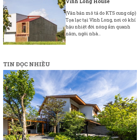
Vĩnh Long House
(Văn bản mô tả do KTS cung cấp)
Tọa lạc tại Vĩnh Long, nơi có khí
hậu nhiệt đới nóng ẩm quanh
năm, ngôi nhà...
TIN ĐỌC NHIỀU