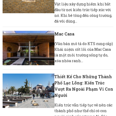
Vật liệu xây dựng hiếm khi bắt
đầu từ nơi kiến ​​trúc tiếp xúc với
nó. Khi bê tông đến công trường,
đá vôi dùng...
Mac Casa
(Văn bản mô tả do KTS cung cấp)
Khái niệm cốt lõi của Mac Casa
là một môi trường sống tự do,
xóa nhòa ranh...
Thiết Kế Cho Những Thành
Phố Lạc Lõng: Kiến Trúc
Vượt Ra Ngoài Phạm Vi Con
Người
Kiến trúc vẫn tiếp tục vẽ nên các
thành phố như thể chỉ có con