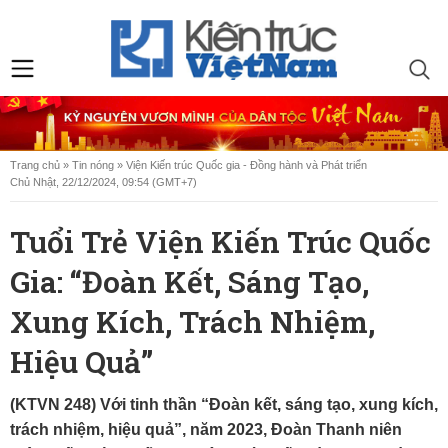
Trang chủ
»
Tin nóng
»
Viện Kiến trúc Quốc gia - Đồng hành và Phát triển
Chủ Nhật, 22/12/2024, 09:54 (GMT+7)
Tuổi Trẻ Viện Kiến Trúc Quốc
Gia: “Đoàn Kết, Sáng Tạo,
Xung Kích, Trách Nhiệm,
Hiệu Quả”
(KTVN 248) Với tinh thần “Đoàn kết, sáng tạo, xung kích,
trách nhiệm, hiệu quả”, năm 2023, Đoàn Thanh niên