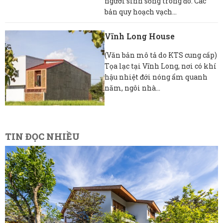
người sinh sống trong đó. Các
bản quy hoạch vạch...
Vĩnh Long House
(Văn bản mô tả do KTS cung cấp)
Tọa lạc tại Vĩnh Long, nơi có khí
hậu nhiệt đới nóng ẩm quanh
năm, ngôi nhà...
TIN ĐỌC NHIỀU