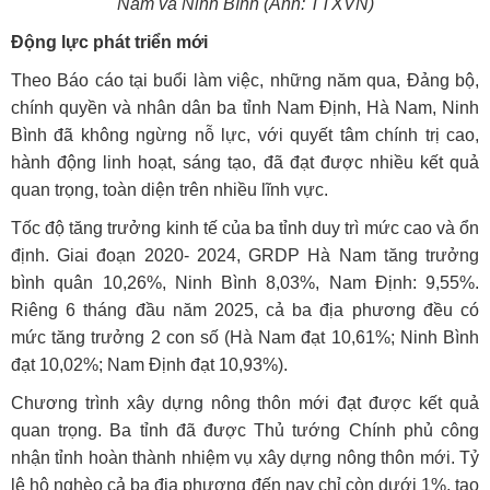
Nam và Ninh Bình (Ảnh: TTXVN)
Động lực ph
át triển mới
Theo Báo cáo tại buổi làm việc, những năm qua, Đảng bộ,
chính quyền và nhân dân ba tỉnh Nam Định, Hà Nam, Ninh
Bình đã không ngừng nỗ lực, với quyết tâm chính trị cao,
hành động linh hoạt, sáng tạo, đã đạt được nhiều kết quả
quan trọng, toàn diện trên nhiều lĩnh vực.
Tốc độ tăng trưởng kinh tế của ba tỉnh duy trì mức cao và ổn
định. Giai đoạn 2020- 2024, GRDP Hà Nam tăng trưởng
bình quân 10,26%, Ninh Bình 8,03%, Nam Định: 9,55%.
Riêng 6 tháng đầu năm 2025, cả ba địa phương đều có
mức tăng trưởng 2 con số (Hà Nam đạt 10,61%; Ninh Bình
đạt 10,02%; Nam Định đạt 10,93%).
Chương trình xây dựng nông thôn mới đạt được kết quả
quan trọng. Ba tỉnh đã được Thủ tướng Chính phủ công
nhận tỉnh hoàn thành nhiệm vụ xây dựng nông thôn mới. Tỷ
lệ hộ nghèo cả ba địa phương đến nay chỉ còn dưới 1%, tạo