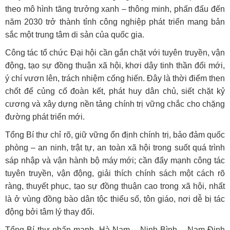
theo mô hình tăng trưởng xanh – thông minh, phấn đấu đến
năm 2030 trở thành tỉnh công nghiệp phát triển mang bản
sắc một trung tâm di sản của quốc gia.
Công tác tổ chức Đại hội cần gắn chặt với tuyên truyền, vận
động, tạo sự đồng thuận xã hội, khơi dậy tinh thần đổi mới,
ý chí vươn lên, trách nhiệm cống hiến. Đây là thời điểm then
chốt để củng cố đoàn kết, phát huy dân chủ, siết chặt kỷ
cương và xây dựng nền tảng chính trị vững chắc cho chặng
đường phát triển mới.
Tổng Bí thư chỉ rõ, giữ vững ổn định chính trị, bảo đảm quốc
phòng – an ninh, trật tự, an toàn xã hội trong suốt quá trình
sáp nhập và vận hành bộ máy mới; cần đẩy mạnh công tác
tuyên truyền, vận động, giải thích chính sách một cách rõ
ràng, thuyết phục, tạo sự đồng thuận cao trong xã hội, nhất
là ở vùng đồng bào dân tộc thiểu số, tôn giáo, nơi dễ bị tác
động bởi tâm lý thay đổi.
Tổng Bí thư nhấn mạnh, Hà Nam – Ninh Bình – Nam Định