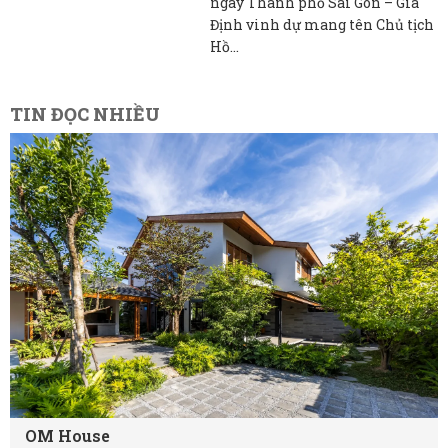
ngày Thành phố Sài Gòn – Gia
Định vinh dự mang tên Chủ tịch
Hồ...
TIN ĐỌC NHIỀU
OM House