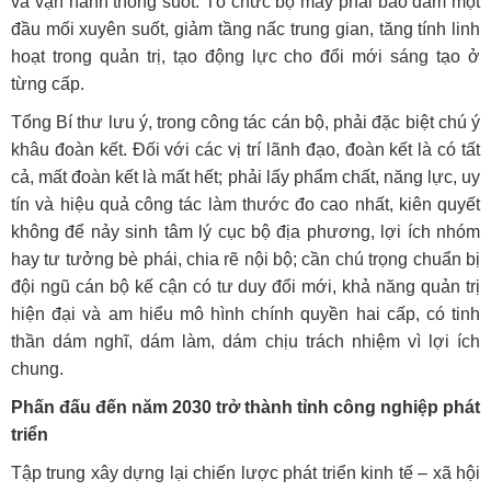
và vận hành thông suốt. Tổ chức bộ máy phải bảo đảm một
đầu mối xuyên suốt, giảm tầng nấc trung gian, tăng tính linh
hoạt trong quản trị, tạo động lực cho đổi mới sáng tạo ở
từng cấp.
Tổng Bí thư lưu ý, trong công tác cán bộ, phải đặc biệt chú ý
khâu đoàn kết. Đối với các vị trí lãnh đạo, đoàn kết là có tất
cả, mất đoàn kết là mất hết; phải lấy phẩm chất, năng lực, uy
tín và hiệu quả công tác làm thước đo cao nhất, kiên quyết
không để nảy sinh tâm lý cục bộ địa phương, lợi ích nhóm
hay tư tưởng bè phái, chia rẽ nội bộ; cần chú trọng chuẩn bị
đội ngũ cán bộ kế cận có tư duy đổi mới, khả năng quản trị
hiện đại và am hiểu mô hình chính quyền hai cấp, có tinh
thần dám nghĩ, dám làm, dám chịu trách nhiệm vì lợi ích
chung.
Phấn đấu đến năm 2030 trở thành tỉnh công nghiệp phát
triển
Tập trung xây dựng lại chiến lược phát triển kinh tế – xã hội