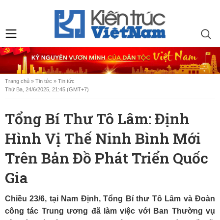
Trang chủ
»
Tin tức
»
Tin tức
Thứ Ba, 24/6/2025, 21:45 (GMT+7)
Tổng Bí Thư Tô Lâm: Định
Hình Vị Thế Ninh Bình Mới
Trên Bản Đồ Phát Triển Quốc
Gia
Chiều 23/6, tại Nam Định, Tổng Bí thư Tô Lâm và Đoàn
công tác Trung ương đã làm việc với Ban Thường vụ