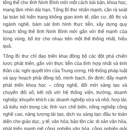
tổng thể cho tỉnh Ninh Bình mới một cách bài bản, khoa học,
mang tầm nhìn dài hạn, Tổng Bí thư nhấn mạnh, cần rà soát
lại toàn bộ hiện trạng không gian kinh tế, dân cư, đô thị và
ngành nghề, bám sát tình hình thực tiễn, xây dựng quy
hoạch tổng thể tỉnh Ninh Bình mới gắn với thế mạnh của
từng vùng, bổ trợ cho nhau trên một thể thống nhất, hiệu
quả.
Tổng Bí thư chỉ đạo triển khai đồng bộ các đột phá chiến
lược phát triển, gắn với thực tiễn của tỉnh hợp nhất và tinh
thần các nghị quyết lớn của Trung ương. Hệ thống pháp luật
và quy hoạch phải đồng bộ, minh bạch, ổn định; đẩy mạnh
phát triển khoa học – công nghệ, đổi mới sáng tạo và
chuyển đổi số; kết nối với hệ thống viện, trường, doanh
nghiệp; khuyến khích các doanh nghiệp vừa và nhỏ, hợp tác
xã kiểu mới trong các lĩnh vực chế biến, nông nghiệp công
nghệ cao, năng lượng tái tạo, dịch vụ sáng tạo; đầu tư toàn
diện cho giáo dục, y tế, văn hóa; bảo tồn các di sản văn hóa,
phát triển mạnh mẽ công nghiệp văn hóa, công nghiệp giải