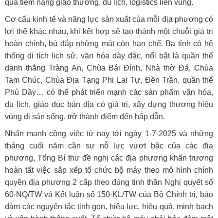
quả tiềm năng giao thương, du lịch, logistics liên vùng.
Cơ cấu kinh tế và năng lực sản xuất của mỗi địa phương có
lợi thế khác nhau, khi kết hợp sẽ tạo thành một chuỗi giá trị
hoàn chỉnh, bù đắp những mặt còn hạn chế. Ba tỉnh có hệ
thống di tích lịch sử, văn hóa dày đặc, nổi bật là quần thể
danh thắng Tràng An, Chùa Bái Đính, Nhà thờ Đá, Chùa
Tam Chúc, Chùa Địa Tạng Phi Lai Tự, Đền Trần, quần thể
Phủ Dầy… có thể phát triển mạnh các sản phẩm văn hóa,
du lịch, giáo dục bản địa có giá trị, xây dựng thương hiệu
vùng di sản sống, trở thành điểm đến hấp dẫn.
Nhấn mạnh công việc từ nay tới ngày 1-7-2025 và những
tháng cuối năm cần sự nỗ lực vượt bậc của các địa
phương, Tổng Bí thư đề nghị các địa phương khẩn trương
hoàn tất việc sắp xếp tổ chức bộ máy theo mô hình chính
quyền địa phương 2 cấp theo đúng tinh thần Nghị quyết số
60-NQ/TW và Kết luận số 150-KL/TW của Bộ Chính trị, bảo
đảm các nguyên tắc tinh gọn, hiệu lực, hiệu quả, minh bạch