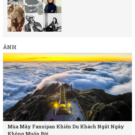
ẢNH
Mùa Mây Fansipan Khiến Du Khách Ngất Ngây
Không Muốn Rời