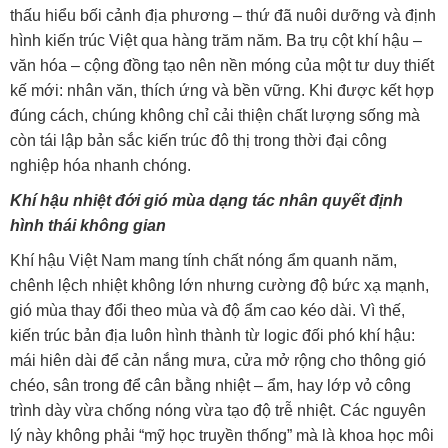
thấu hiểu bối cảnh địa phương – thứ đã nuôi dưỡng và định
hình kiến trúc Việt qua hàng trăm năm. Ba trụ cột khí hậu –
văn hóa – cộng đồng tạo nên nền móng của một tư duy thiết
kế mới: nhân văn, thích ứng và bền vững. Khi được kết hợp
đúng cách, chúng không chỉ cải thiện chất lượng sống mà
còn tái lập bản sắc kiến trúc đô thị trong thời đại công
nghiệp hóa nhanh chóng.
Khí hậu nhiệt đới gió mùa dạng tác nhân quyết định
hình thái không gian
Khí hậu Việt Nam mang tính chất nóng ẩm quanh năm,
chênh lệch nhiệt không lớn nhưng cường độ bức xạ mạnh,
gió mùa thay đổi theo mùa và độ ẩm cao kéo dài. Vì thế,
kiến trúc bản địa luôn hình thành từ logic đối phó khí hậu:
mái hiên dài để cản nắng mưa, cửa mở rộng cho thông gió
chéo, sân trong để cân bằng nhiệt – ẩm, hay lớp vỏ công
trình dày vừa chống nóng vừa tạo độ trễ nhiệt. Các nguyên
lý này không phải “mỹ học truyền thống” mà là khoa học môi