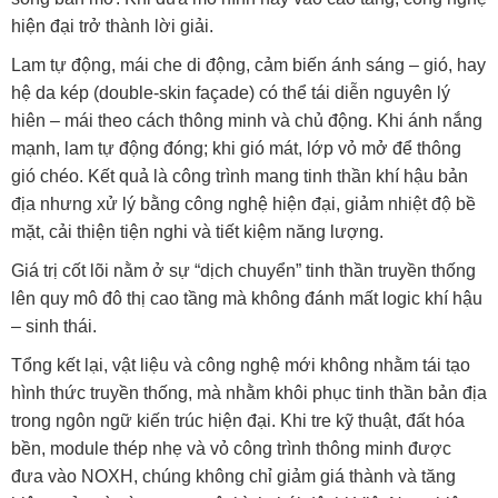
hiện đại trở thành lời giải.
Lam tự động, mái che di động, cảm biến ánh sáng – gió, hay
hệ da kép (double-skin façade) có thể tái diễn nguyên lý
hiên – mái theo cách thông minh và chủ động. Khi ánh nắng
mạnh, lam tự động đóng; khi gió mát, lớp vỏ mở để thông
gió chéo. Kết quả là công trình mang tinh thần khí hậu bản
địa nhưng xử lý bằng công nghệ hiện đại, giảm nhiệt độ bề
mặt, cải thiện tiện nghi và tiết kiệm năng lượng.
Giá trị cốt lõi nằm ở sự “dịch chuyển” tinh thần truyền thống
lên quy mô đô thị cao tầng mà không đánh mất logic khí hậu
– sinh thái.
Tổng kết lại, vật liệu và công nghệ mới không nhằm tái tạo
hình thức truyền thống, mà nhằm khôi phục tinh thần bản địa
trong ngôn ngữ kiến trúc hiện đại. Khi tre kỹ thuật, đất hóa
bền, module thép nhẹ và vỏ công trình thông minh được
đưa vào NOXH, chúng không chỉ giảm giá thành và tăng