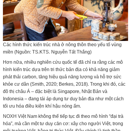
Các hình thức kiến trúc nhà ở nông thôn theo yếu tố vùng
miền (Nguồn: TS.KTS. Nguyễn Tất Thắng)
Hơn nữa, nhiều nghiên cứu quốc tế đã chỉ ra rằng các mô
hình kiến trúc dựa trên tri thức bản địa có khả năng giảm
phát thải carbon, tăng hiệu quả năng lượng và hỗ trợ sức
khỏe cư dân (Smith, 2020; Berkes, 2018). Trong khi đó, các
đô thị châu Á – đặc biệt là Singapore, Nhật Bản và
Indonesia – đang tái áp dụng tư duy bản địa như một cách
tối ưu hóa điều kiện khí hậu nóng ẩm.
NOXH Việt Nam không thể tiếp tục đi theo mô hình “đại trà
hóa”, mà cần một tư duy căn cơ: xây cho người Việt, trong
môi trường Việt, bằng tri thức Việt. Đây chính là tinh thần