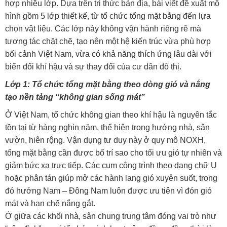
hợp nhiều lớp. Dựa trên tri thức bản địa, bài viết đề xuất mô
hình gồm 5 lớp thiết kế, từ tổ chức tổng mặt bằng đến lựa
chọn vật liệu. Các lớp này không vận hành riêng rẽ mà
tương tác chặt chẽ, tạo nên một hệ kiến trúc vừa phù hợp
bối cảnh Việt Nam, vừa có khả năng thích ứng lâu dài với
biến đổi khí hậu và sự thay đổi của cư dân đô thị.
Lớp 1: Tổ chức tổng mặt bằng theo dòng gió và nắng
tạo nền tảng “không gian sống mát”
Ở Việt Nam, tổ chức không gian theo khí hậu là nguyên tắc
tồn tại từ hàng nghìn năm, thể hiện trong hướng nhà, sân
vườn, hiên rộng. Vận dụng tư duy này ở quy mô NOXH,
tổng mặt bằng cần được bố trí sao cho tối ưu gió tự nhiên và
giảm bức xạ trực tiếp. Các cụm công trình theo dạng chữ U
hoặc phân tán giúp mở các hành lang gió xuyên suốt, trong
đó hướng Nam – Đông Nam luôn được ưu tiên vì đón gió
mát và hạn chế nắng gắt.
Ở giữa các khối nhà, sân chung trung tâm đóng vai trò như