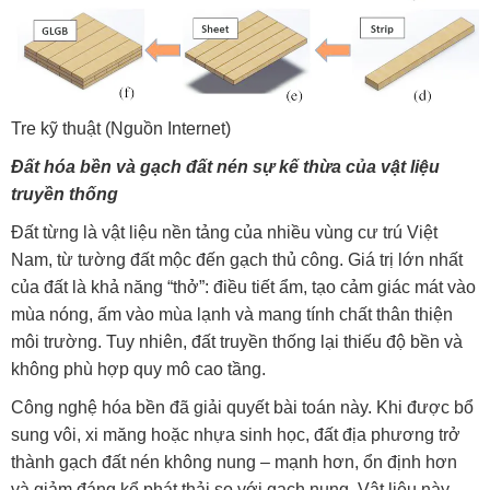
Tre kỹ thuật (Nguồn Internet)
Đất hóa bền và gạch đất nén sự kế thừa của vật liệu
truyền thống
Đất từng là vật liệu nền tảng của nhiều vùng cư trú Việt
Nam, từ tường đất mộc đến gạch thủ công. Giá trị lớn nhất
của đất là khả năng “thở”: điều tiết ẩm, tạo cảm giác mát vào
mùa nóng, ấm vào mùa lạnh và mang tính chất thân thiện
môi trường. Tuy nhiên, đất truyền thống lại thiếu độ bền và
không phù hợp quy mô cao tầng.
Công nghệ hóa bền đã giải quyết bài toán này. Khi được bổ
sung vôi, xi măng hoặc nhựa sinh học, đất địa phương trở
thành gạch đất nén không nung – mạnh hơn, ổn định hơn
và giảm đáng kể phát thải so với gạch nung. Vật liệu này