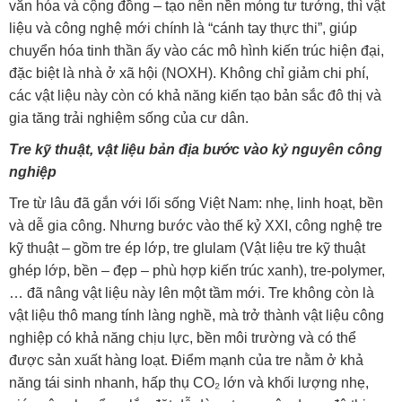
văn hóa và cộng đồng – tạo nên nền móng tư tưởng, thì vật
liệu và công nghệ mới chính là “cánh tay thực thi”, giúp
chuyển hóa tinh thần ấy vào các mô hình kiến trúc hiện đại,
đặc biệt là nhà ở xã hội (NOXH). Không chỉ giảm chi phí,
các vật liệu này còn có khả năng kiến tạo bản sắc đô thị và
gia tăng trải nghiệm sống của cư dân.
Tre kỹ thuật, vật liệu bản địa bước vào kỷ nguyên công
nghiệp
Tre từ lâu đã gắn với lối sống Việt Nam: nhẹ, linh hoạt, bền
và dễ gia công. Nhưng bước vào thế kỷ XXI, công nghệ tre
kỹ thuật – gồm tre ép lớp, tre glulam (Vật liệu tre kỹ thuật
ghép lớp, bền – đẹp – phù hợp kiến trúc xanh), tre-polymer,
… đã nâng vật liệu này lên một tầm mới. Tre không còn là
vật liệu thô mang tính làng nghề, mà trở thành vật liệu công
nghiệp có khả năng chịu lực, bền môi trường và có thể
được sản xuất hàng loạt. Điểm mạnh của tre nằm ở khả
năng tái sinh nhanh, hấp thụ CO₂ lớn và khối lượng nhẹ,