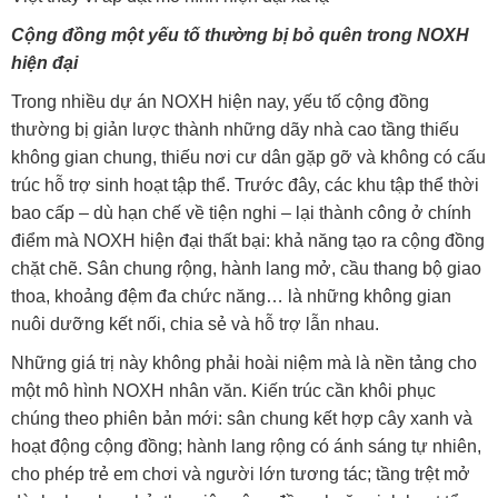
Cộng đồng một yếu tố thường bị bỏ quên trong NOXH
hiện đại
Trong nhiều dự án NOXH hiện nay, yếu tố cộng đồng
thường bị giản lược thành những dãy nhà cao tầng thiếu
không gian chung, thiếu nơi cư dân gặp gỡ và không có cấu
trúc hỗ trợ sinh hoạt tập thể. Trước đây, các khu tập thể thời
bao cấp – dù hạn chế về tiện nghi – lại thành công ở chính
điểm mà NOXH hiện đại thất bại: khả năng tạo ra cộng đồng
chặt chẽ. Sân chung rộng, hành lang mở, cầu thang bộ giao
thoa, khoảng đệm đa chức năng… là những không gian
nuôi dưỡng kết nối, chia sẻ và hỗ trợ lẫn nhau.
Những giá trị này không phải hoài niệm mà là nền tảng cho
một mô hình NOXH nhân văn. Kiến trúc cần khôi phục
chúng theo phiên bản mới: sân chung kết hợp cây xanh và
hoạt động cộng đồng; hành lang rộng có ánh sáng tự nhiên,
cho phép trẻ em chơi và người lớn tương tác; tầng trệt mở