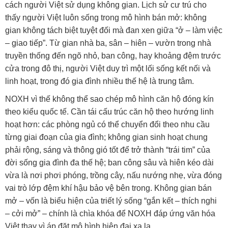
cách người Việt sử dụng không gian. Lịch sử cư trú cho
thấy người Việt luôn sống trong mô hình bán mở: không
gian không tách biệt tuyệt đối mà đan xen giữa “ở – làm việc
– giao tiếp”. Từ gian nhà ba, sân – hiên – vườn trong nhà
truyền thống đến ngõ nhỏ, ban công, hay khoảng đệm trước
cửa trong đô thị, người Việt duy trì một lối sống kết nối và
linh hoạt, trong đó gia đình nhiều thế hệ là trung tâm.
NOXH vì thế không thể sao chép mô hình căn hộ đóng kín
theo kiểu quốc tế. Cần tái cấu trúc căn hộ theo hướng linh
hoạt hơn: các phòng ngủ có thể chuyển đổi theo nhu cầu
từng giai đoạn của gia đình; không gian sinh hoạt chung
phải rộng, sáng và thông gió tốt để trở thành “trái tim” của
đời sống gia đình đa thế hệ; ban công sâu và hiên kéo dài
vừa là nơi phơi phóng, trồng cây, nấu nướng nhẹ, vừa đóng
vai trò lớp đệm khí hậu bảo vệ bên trong. Không gian bán
mở – vốn là biểu hiện của triết lý sống “gắn kết – thích nghi
– cởi mở” – chính là chìa khóa để NOXH đáp ứng văn hóa
Việt thay vì áp đặt mô hình hiện đại xa lạ