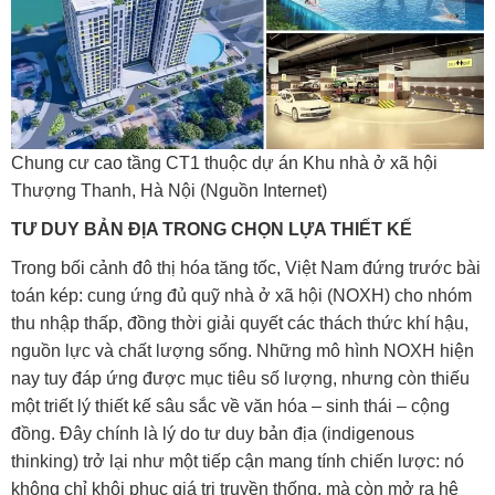
Chung cư cao tầng CT1 thuộc dự án Khu nhà ở xã hội
Thượng Thanh, Hà Nội (Nguồn Internet)
TƯ DUY BẢN ĐỊA TRONG CHỌN LỰA THIẾT KẾ
Trong bối cảnh đô thị hóa tăng tốc, Việt Nam đứng trước bài
toán kép: cung ứng đủ quỹ nhà ở xã hội (NOXH) cho nhóm
thu nhập thấp, đồng thời giải quyết các thách thức khí hậu,
nguồn lực và chất lượng sống. Những mô hình NOXH hiện
nay tuy đáp ứng được mục tiêu số lượng, nhưng còn thiếu
một triết lý thiết kế sâu sắc về văn hóa – sinh thái – cộng
đồng. Đây chính là lý do tư duy bản địa (indigenous
thinking) trở lại như một tiếp cận mang tính chiến lược: nó
không chỉ khôi phục giá trị truyền thống, mà còn mở ra hệ