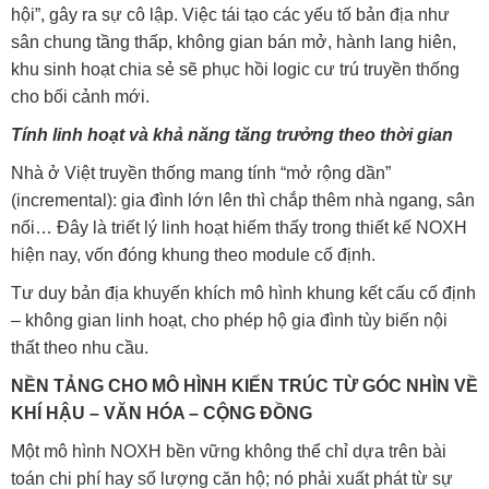
hội”, gây ra sự cô lập. Việc tái tạo các yếu tố bản địa như
sân chung tầng thấp, không gian bán mở, hành lang hiên,
khu sinh hoạt chia sẻ sẽ phục hồi logic cư trú truyền thống
cho bối cảnh mới.
Tính linh hoạt và khả năng tăng trưởng theo thời gian
Nhà ở Việt truyền thống mang tính “mở rộng dần”
(incremental): gia đình lớn lên thì chắp thêm nhà ngang, sân
nối… Đây là triết lý linh hoạt hiếm thấy trong thiết kế NOXH
hiện nay, vốn đóng khung theo module cố định.
Tư duy bản địa khuyến khích mô hình khung kết cấu cố định
– không gian linh hoạt, cho phép hộ gia đình tùy biến nội
thất theo nhu cầu.
NỀN TẢNG CHO MÔ HÌNH KIẾN TRÚC TỪ GÓC NHÌN VỀ
KHÍ HẬU – VĂN HÓA – CỘNG ĐỒNG
Một mô hình NOXH bền vững không thể chỉ dựa trên bài
toán chi phí hay số lượng căn hộ; nó phải xuất phát từ sự