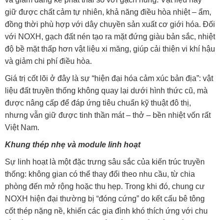
giữ được chất cảm tự nhiên, khả năng điều hòa nhiệt – ẩm,
đồng thời phù hợp với dây chuyền sản xuất cơ giới hóa. Đối
với NOXH, gạch đất nén tạo ra mặt đứng giàu bản sắc, nhiệt
độ bề mặt thấp hơn vật liệu xi măng, giúp cải thiện vi khí hậu
và giảm chi phí điều hòa.
Giá trị cốt lõi ở đây là sự “hiện đại hóa cảm xúc bản địa”: vật
liệu đất truyền thống không quay lại dưới hình thức cũ, mà
được nâng cấp để đáp ứng tiêu chuẩn kỹ thuật đô thị,
nhưng vẫn giữ được tinh thần mát – thở – bền nhiệt vốn rất
Việt Nam.
Khung thép nhẹ và module linh hoạt
Sự linh hoạt là một đặc trưng sâu sắc của kiến trúc truyền
thống: không gian có thể thay đổi theo nhu cầu, từ chia
phòng đến mở rộng hoặc thu hẹp. Trong khi đó, chung cư
NOXH hiện đại thường bị “đóng cứng” do kết cấu bê tông
cốt thép nặng nề, khiến các gia đình khó thích ứng với chu