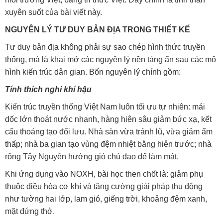
xuyên suốt của bài viết này.
NGUYÊN LÝ TƯ DUY BẢN ĐỊA TRONG THIẾT KẾ
Tư duy bản địa không phải sự sao chép hình thức truyền
thống, mà là khai mở các nguyên lý nền tảng ẩn sau các mô
hình kiến trúc dân gian. Bốn nguyên lý chính gồm:
Tính thích nghi khí hậu
Kiến trúc truyền thống Việt Nam luôn tối ưu tự nhiên: mái
dốc lớn thoát nước nhanh, hàng hiên sâu giảm bức xạ, kết
cấu thoáng tạo đối lưu. Nhà sàn vừa tránh lũ, vừa giảm ẩm
thấp; nhà ba gian tạo vùng đệm nhiệt bằng hiên trước; nhà
rông Tây Nguyên hướng gió chủ đạo để làm mát.
Khi ứng dụng vào NOXH, bài học then chốt là: giảm phụ
thuộc điều hòa cơ khí và tăng cường giải pháp thụ động
như tường hai lớp, lam gió, giếng trời, khoảng đệm xanh,
mặt đứng thở.