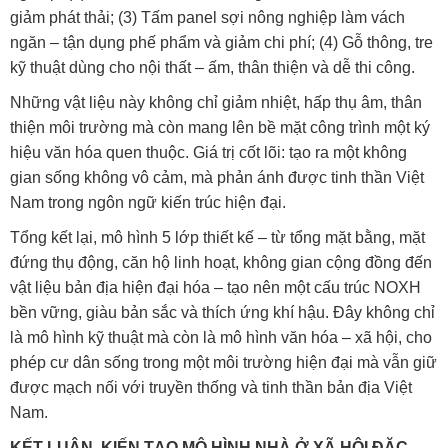
giảm phát thải; (3) Tấm panel sợi nông nghiệp làm vách
ngăn – tận dụng phế phẩm và giảm chi phí; (4) Gỗ thông, tre
kỹ thuật dùng cho nội thất – ấm, thân thiện và dễ thi công.
Những vật liệu này không chỉ giảm nhiệt, hấp thụ âm, thân
thiện môi trường mà còn mang lên bề mặt công trình một ký
hiệu văn hóa quen thuộc. Giá trị cốt lõi: tạo ra một không
gian sống không vô cảm, mà phản ánh được tinh thần Việt
Nam trong ngôn ngữ kiến trúc hiện đại.
Tổng kết lại, mô hình 5 lớp thiết kế – từ tổng mặt bằng, mặt
đứng thụ động, căn hộ linh hoạt, không gian cộng đồng đến
vật liệu bản địa hiện đại hóa – tạo nên một cấu trúc NOXH
bền vững, giàu bản sắc và thích ứng khí hậu. Đây không chỉ
là mô hình kỹ thuật mà còn là mô hình văn hóa – xã hội, cho
phép cư dân sống trong một môi trường hiện đại mà vẫn giữ
được mạch nối với truyền thống và tinh thần bản địa Việt
Nam.
KẾT LUẬN, KIẾN TẠO MÔ HÌNH NHÀ Ở XÃ HỘI ĐẶC