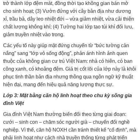
trở thành lớp đệm mát, đồng thời tạo không gian bán mở
cho sinh hoạt; (3) Vườn đứng với cây bản địa như dương
xỉ, trầu bà, dây leo nhiệt đới – vừa giảm nhiệt, vừa cải thiện
chất lượng không khí; (4) Tường hai lớp tạo túi khí đối lưu,
giảm truyền nhiệt vào trong.
Các yếu tố này giúp mặt đứng chuyển từ “bức tường cản
nắng” sang “lớp vỏ sống động”, phản ánh hình ảnh quen
thuộc của không gian cư trú Việt Nam: nhà có hiên, có ban
công xanh, có khoảng đệm. Giá trị cốt lõi của lớp này là khôi
phục tinh thần bản địa nhưng thông qua ngôn ngữ kỹ thuật
hiện đại, mang đến hiệu quả năng lượng thực sự.
Lớp 3: Mặt bằng căn hộ linh hoạt theo chu kỳ sống gia
đình Việt
Gia đình Việt Nam thường biến đổi theo từng giai đoạn:
cưới – sinh con – chăm sóc người già – chuyển đổi nghề
nghiệp. Vì thế, căn hộ NOXH cần tránh thiết kế “cố định”, mà
phải linh hoạt như cách nhà truyền thống từng phát triển