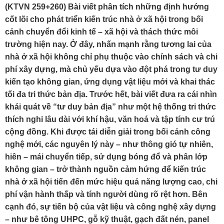
(KTVN 259+260) Bài viết phân tích những định hướng
cốt lõi cho phát triển kiến trúc nhà ở xã hội trong bối
cảnh chuyển đổi kinh tế – xã hội và thách thức môi
trường hiện nay. Ở đây, nhấn mạnh rằng tương lai của
nhà ở xã hội không chỉ phụ thuộc vào chính sách và chi
phí xây dựng, mà chủ yếu dựa vào đột phá trong tư duy
kiến tạo không gian, ứng dụng vật liệu mới và khai thác
tối đa tri thức bản địa. Trước hết, bài viết đưa ra cái nhìn
khái quát về “tư duy bản địa” như một hệ thống tri thức
thích nghi lâu dài với khí hậu, văn hoá và tập tính cư trú
cộng đồng. Khi được tái diễn giải trong bối cảnh công
nghệ mới, các nguyên lý này – như thông gió tự nhiên,
hiên – mái chuyển tiếp, sử dụng bóng đổ và phân lớp
không gian – trở thành nguồn cảm hứng để kiến trúc
nhà ở xã hội tiến đến mức hiệu quả năng lượng cao, chi
phí vận hành thấp và tính người dùng rõ rệt hơn. Bên
cạnh đó, sự tiến bộ của vật liệu và công nghệ xây dựng
– như bê tông UHPC, gỗ kỹ thuật, gạch đất nén, panel