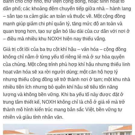
dành cho chợ nhỏ, thư viện cộng đồng, hoặc sinh hoạt tổ
dân phố; các khoảng đệm chuyển tiếp giữa nhà – hành lang
– sân tạo ra cảm giác an toàn và thuộc về. Một cộng đồng
mạnh giúp giảm chi phí quản lý, tăng mức độ an toàn và
quan trọng hơn, tạo sự gắn bó lâu dài của cư dân với nơi ở
– điều mà nhiều khu NOXH hiện nay thiếu vắng.
Giá trị cốt lõi của ba trụ cột khí hậu – văn hóa – cộng đồng
không chỉ nằm ở từng yếu tố riêng lẻ mà ở sự hòa quyện
của chúng. Một công trình phù hợp khí hậu nhưng thiếu linh
hoạt văn hóa sẽ xa rời người dùng; một căn hộ hợp lý
nhưng thiếu cộng đồng sẽ trở thành nơi ở tạm; một khu nhà
nhiều tiện ích nhưng bỏ quên khí hậu sẽ tiêu tốn năng
lượng và không bền vững. Khi ba yếu tố này được đặt ở
trung tâm thiết kế, NOXH không chỉ là chỗ ở giá rẻ mà trở
thành mô hình kiến trúc mang bản sắc Việt, bền vững tự
nhiên và giàu tính nhân văn.