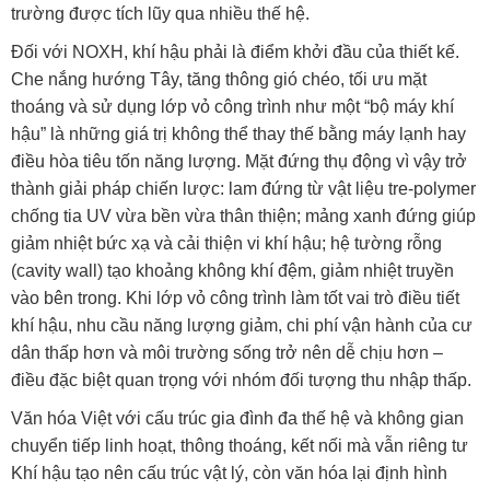
trường được tích lũy qua nhiều thế hệ.
Đối với NOXH, khí hậu phải là điểm khởi đầu của thiết kế.
Che nắng hướng Tây, tăng thông gió chéo, tối ưu mặt
thoáng và sử dụng lớp vỏ công trình như một “bộ máy khí
hậu” là những giá trị không thể thay thế bằng máy lạnh hay
điều hòa tiêu tốn năng lượng. Mặt đứng thụ động vì vậy trở
thành giải pháp chiến lược: lam đứng từ vật liệu tre-polymer
chống tia UV vừa bền vừa thân thiện; mảng xanh đứng giúp
giảm nhiệt bức xạ và cải thiện vi khí hậu; hệ tường rỗng
(cavity wall) tạo khoảng không khí đệm, giảm nhiệt truyền
vào bên trong. Khi lớp vỏ công trình làm tốt vai trò điều tiết
khí hậu, nhu cầu năng lượng giảm, chi phí vận hành của cư
dân thấp hơn và môi trường sống trở nên dễ chịu hơn –
điều đặc biệt quan trọng với nhóm đối tượng thu nhập thấp.
Văn hóa Việt với cấu trúc gia đình đa thế hệ và không gian
chuyển tiếp linh hoạt, thông thoáng, kết nối mà vẫn riêng tư
Khí hậu tạo nên cấu trúc vật lý, còn văn hóa lại định hình