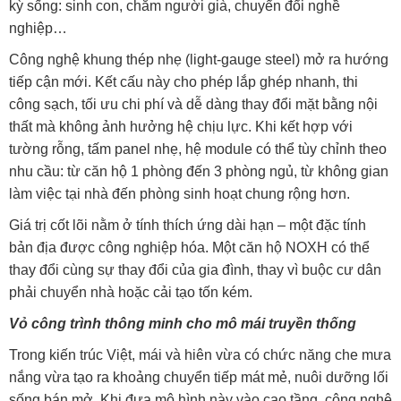
kỳ sống: sinh con, chăm người già, chuyển đổi nghề
nghiệp…
Công nghệ khung thép nhẹ (light-gauge steel) mở ra hướng
tiếp cận mới. Kết cấu này cho phép lắp ghép nhanh, thi
công sạch, tối ưu chi phí và dễ dàng thay đổi mặt bằng nội
thất mà không ảnh hưởng hệ chịu lực. Khi kết hợp với
tường rỗng, tấm panel nhẹ, hệ module có thể tùy chỉnh theo
nhu cầu: từ căn hộ 1 phòng đến 3 phòng ngủ, từ không gian
làm việc tại nhà đến phòng sinh hoạt chung rộng hơn.
Giá trị cốt lõi nằm ở tính thích ứng dài hạn – một đặc tính
bản địa được công nghiệp hóa. Một căn hộ NOXH có thể
thay đổi cùng sự thay đổi của gia đình, thay vì buộc cư dân
phải chuyển nhà hoặc cải tạo tốn kém.
Vỏ công trình thông minh cho mô mái truyền thống
Trong kiến trúc Việt, mái và hiên vừa có chức năng che mưa
nắng vừa tạo ra khoảng chuyển tiếp mát mẻ, nuôi dưỡng lối
sống bán mở. Khi đưa mô hình này vào cao tầng, công nghệ