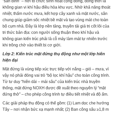
“sân đình” – nơi tổ chức sinh hoạt cộng đồng, đồng thời là
không gian vi khí hậu điều hòa khu vực. Nhờ khả năng thoát
nhiệt, thấm nước mưa, kết hợp cây xanh và mặt nước, sân
chung giúp giảm sốc nhiệt bề mặt và tạo vùng mát cho toàn
bộ cụm nhà. Đây là lớp nền tảng, truyền tải giá trị cốt lõi của
tri thức bản địa: con người sống thuận theo khí hậu và
không gian kiến trúc phải là cỗ máy làm mát tự nhiên trước
khi trông chờ vào thiết bị cơ giới.
Lớp 2: Kiến trúc mặt đứng thụ động như một lớp hiên
hiện đại
Mặt đứng là vùng tiếp xúc trực tiếp với nắng – gió – mưa, vì
vậy nó phải đóng vai trò “bộ lọc khí hậu” cho toàn công trình.
Từ tư duy “hiên dài – mái sâu” của kiến trúc nhà truyền
thống, mặt đứng NOXH được đề xuất theo nguyên lý “mặt
đứng thở” – cho phép công trình tự điều tiết nhiệt và độ ẩm.
Các giải pháp thụ động có thể gồm: (1) Lam dọc che hướng
Tây – nơi nhận bức xạ mạnh nhất; (2) Ban công sâu ≥1,8 m