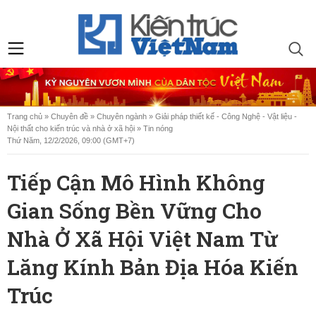
Trang chủ
»
Chuyên đề
»
Chuyên ngành
»
Giải pháp thiết kế - Công Nghệ - Vật liệu -
Nội thất cho kiến trúc và nhà ở xã hội
»
Tin nóng
Thứ Năm, 12/2/2026, 09:00 (GMT+7)
Tiếp Cận Mô Hình Không
Gian Sống Bền Vững Cho
Nhà Ở Xã Hội Việt Nam Từ
Lăng Kính Bản Địa Hóa Kiến
Trúc