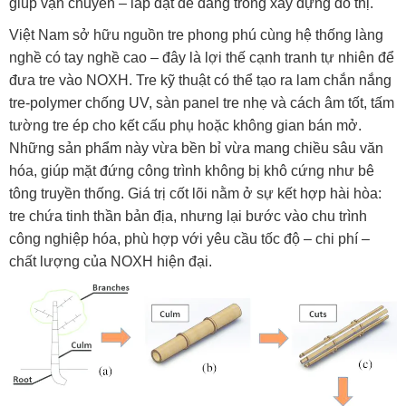
giúp vận chuyển – lắp đặt dễ dàng trong xây dựng đô thị.
Việt Nam sở hữu nguồn tre phong phú cùng hệ thống làng
nghề có tay nghề cao – đây là lợi thế cạnh tranh tự nhiên để
đưa tre vào NOXH. Tre kỹ thuật có thể tạo ra lam chắn nắng
tre-polymer chống UV, sàn panel tre nhẹ và cách âm tốt, tấm
tường tre ép cho kết cấu phụ hoặc không gian bán mở.
Những sản phẩm này vừa bền bỉ vừa mang chiều sâu văn
hóa, giúp mặt đứng công trình không bị khô cứng như bê
tông truyền thống. Giá trị cốt lõi nằm ở sự kết hợp hài hòa:
tre chứa tinh thần bản địa, nhưng lại bước vào chu trình
công nghiệp hóa, phù hợp với yêu cầu tốc độ – chi phí –
chất lượng của NOXH hiện đại.