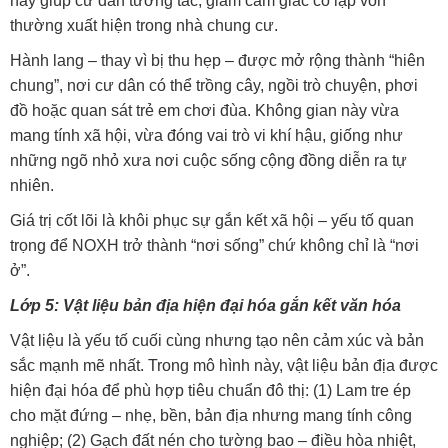
này giúp cư dân tương tác, giảm cảm giác cô lập vốn
thường xuất hiện trong nhà chung cư.
Hành lang – thay vì bị thu hẹp – được mở rộng thành “hiên
chung”, nơi cư dân có thể trồng cây, ngồi trò chuyện, phơi
đồ hoặc quan sát trẻ em chơi đùa. Không gian này vừa
mang tính xã hội, vừa đóng vai trò vi khí hậu, giống như
những ngõ nhỏ xưa nơi cuộc sống cộng đồng diễn ra tự
nhiên.
Giá trị cốt lõi là khôi phục sự gắn kết xã hội – yếu tố quan
trọng để NOXH trở thành “nơi sống” chứ không chỉ là “nơi
ở”.
Lớp 5: Vật liệu bản địa hiện đại hóa gắn kết văn hóa
Vật liệu là yếu tố cuối cùng nhưng tạo nên cảm xúc và bản
sắc mạnh mẽ nhất. Trong mô hình này, vật liệu bản địa được
hiện đại hóa để phù hợp tiêu chuẩn đô thị: (1) Lam tre ép
cho mặt đứng – nhẹ, bền, bản địa nhưng mang tính công
nghiệp; (2) Gạch đất nén cho tường bao – điều hòa nhiệt,