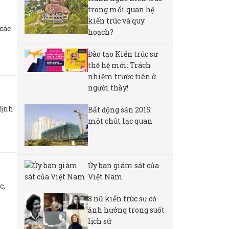
trong mối quan hệ
kiến trúc và quy
các
hoạch?
Đào tạo Kiến trúc sư
thế hệ mới: Trách
nhiệm trước tiên ở
người thầy!
định
Bất động sản 2015:
một chút lạc quan
Ủy ban giám sát của
Việt Nam
c,
8 nữ kiến ​​trúc sư có
ảnh hưởng trong suốt
lịch sử