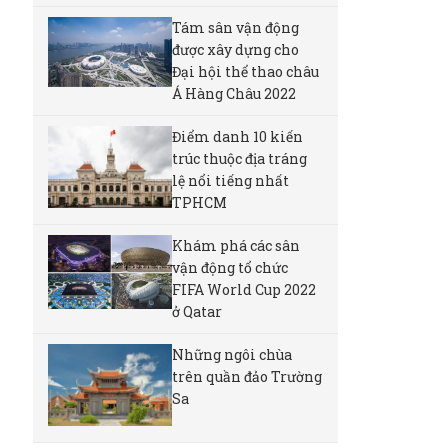
Tám sân vận động
được xây dựng cho
Đại hội thể thao châu
Á Hàng Châu 2022
Điểm danh 10 kiến
trúc thuộc địa tráng
lệ nổi tiếng nhất
TPHCM
Khám phá các sân
vận động tổ chức
FIFA World Cup 2022
ở Qatar
Những ngôi chùa
trên quần đảo Trường
Sa