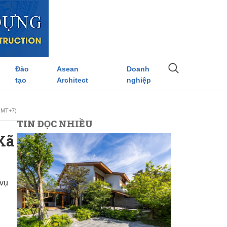
Đào
Asean
Doanh
tạo
Architect
nghiệp
(GMT+7)
TIN ĐỌC NHIỀU
Xã
vụ