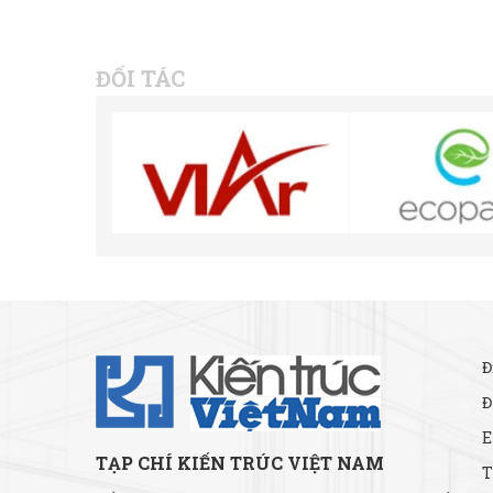
ĐỐI TÁC
Đ
Đ
E
TẠP CHÍ KIẾN TRÚC VIỆT NAM
T