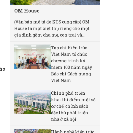
OM House
(Văn bản mô tả do KTS cung cấp) OM
House là một biệt thự riêng cho một
gia đình gồm cha mẹ, con trai và...
Tạp chí Kiến trúc
Việt Nam tổ chức
chương trình kỷ
niệm 100 năm ngày
Cho
Báo chí Cách mạng
Việt Nam
o
Chính phủ triển
khai thí điểm một số
cơ chế, chính sách
đặc thù phát triển
nhà ở xã hội
Hành nghề kiến trúc