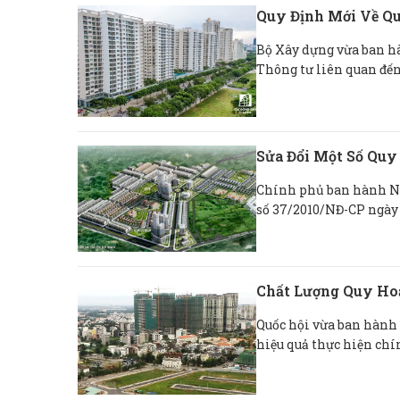
Quy Định Mới Về Q
Bộ Xây dựng vừa ban hà
Thông tư liên quan đến 
Sửa Đổi Một Số Qu
Chính phủ ban hành Ngh
số 37/2010/NĐ-CP ngày 7
Chất Lượng Quy Hoạ
Quốc hội vừa ban hành 
hiệu quả thực hiện chín