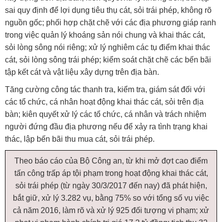
sai quy định để lợi dụng tiêu thụ cát, sỏi trái phép, không rõ
nguồn gốc; phối hợp chặt chẽ với các địa phương giáp ranh
trong việc quản lý khoáng sản nói chung và khai thác cát,
sỏi lòng sông nói riêng; xử lý nghiêm các tụ điểm khai thác
cát, sỏi lòng sông trái phép; kiểm soát chặt chẽ các bến bãi
tập kết cát và vật liệu xây dựng trên địa bàn.
Tăng cường công tác thanh tra, kiểm tra, giám sát đối với
các tổ chức, cá nhân hoạt động khai thác cát, sỏi trên địa
bàn; kiên quyết xử lý các tổ chức, cá nhân và trách nhiệm
người đứng đầu địa phương nếu để xảy ra tình trạng khai
thác, lập bến bãi thu mua cát, sỏi trái phép.
Theo báo cáo của Bộ Công an, từ khi mở đợt cao điểm
tấn công trấp áp tội phạm trong hoạt động khai thác cát,
sỏi trái phép (từ ngày 30/3/2017 đến nay) đã phát hiện,
bắt giữ, xử lý 3.282 vụ, bằng 75% so với tổng số vụ việc
cả năm 2016, làm rõ và xử lý 925 đối tượng vi phạm; xử