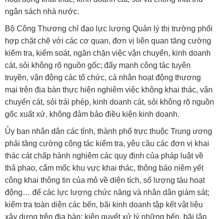
ngân sách nhà nước.
Bộ Công Thương chỉ đạo lực lượng Quản lý thị trường phối
hợp chặt chẽ với các cơ quan, đơn vị liên quan tăng cường
kiểm tra, kiểm soát, ngăn chặn việc vận chuyển, kinh doanh
cát, sỏi không rõ nguồn gốc; đẩy mạnh công tác tuyên
truyền, vận động các tổ chức, cá nhân hoạt động thương
mại trên địa bàn thực hiện nghiêm việc không khai thác, vận
chuyển cát, sỏi trái phép, kinh doanh cát, sỏi không rõ nguồn
gốc xuất xứ, không đảm bảo điều kiện kinh doanh.
Ủy ban nhân dân các tỉnh, thành phố trực thuộc Trung ương
phải tăng cường công tác kiểm tra, yêu cầu các đơn vị khai
thác cát chấp hành nghiêm các quy định của pháp luật về
thả phao, cắm mốc khu vực khai thác, thông báo niêm yết
công khai thông tin của mỏ về diện tích, số lượng tàu hoạt
động… để các lực lượng chức năng và nhân dân giám sát;
kiểm tra toàn diện các bến, bãi kinh doanh tập kết vật liệu
xây dựng trên địa bàn; kiên quyết xử lý những bến, bãi lập