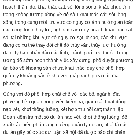
hoạch thăm dò, khai thác cát, sỏi lòng sông, khắc phục tình
trạng không tương đồng về độ sâu khai thác cát, sỏi lòng
sông trong cùng một lưu vực có nguy cơ ảnh hưởng an toàn
các công trình thủy lợi; nghiêm cấm quy hoạch khai thác cát
sỏi tại những khu vực có nguy cơ sạt lở cao, các khu vực
đang có xu thế thay đổi chế độ thủy văn, thủy lực; hướng
dẫn Ủy ban nhân dân các tỉnh, thành phố trực thuộc Trung
ương để sớm hoàn thành việc xây dựng, phê duyệt phương
án bảo vệ khoáng sản chưa khai thác; quy chế phối hợp
quản lý khoáng sản ở khu vực giáp ranh giữa các địa
phương.
Cùng với đó phối hợp chặt chẽ với các bộ, ngành, địa
phương liên quan trong việc kiểm tra, giám sát hoạt động
nạo vét, khơi thông luồng, kết hợp thu hồi cát; thành lập
Đoàn kiểm tra một số dự án nạo vét, khơi thông luồng, đề
xuất các biện pháp tăng cường quản lý dự án, nhất là các
dự án gây bức xúc dư luận xã hội đã được báo chí phản