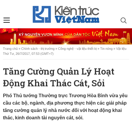
Trang chủ
»
Chính sách - thị trường
»
Công nghệ - vật liệu thiết bị
»
Tin nóng
»
Vật liệu
Thứ Tư, 26/7/2017, 07:53 (GMT+7)
Tăng Cường Quản Lý Hoạt
Động Khai Thác Cát, Sỏi
Phó Thủ tướng Thường trực Trương Hòa Bình vừa yêu
cầu các bộ, ngành, địa phương thực hiện các giải pháp
tăng cường quản lý nhà nước đối với hoạt động khai
thác, kinh doanh tài nguyên cát, sỏi.