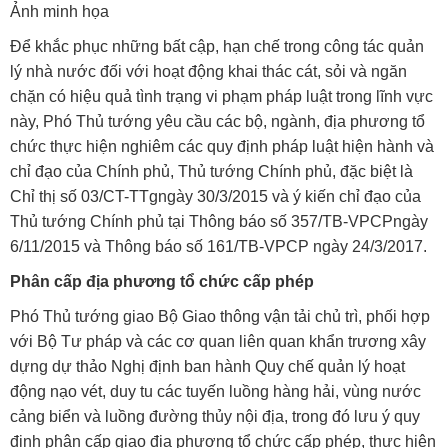
Ảnh minh họa
Để khắc phục những bất cập, hạn chế trong công tác quản
lý nhà nước đối với hoạt động khai thác cát, sỏi và ngăn
chặn có hiệu quả tình trạng vi phạm pháp luật trong lĩnh vực
này, Phó Thủ tướng yêu cầu các bộ, ngành, địa phương tổ
chức thực hiện nghiêm các quy định pháp luật hiện hành và
chỉ đạo của Chính phủ, Thủ tướng Chính phủ, đặc biệt là
Chỉ thị số
03/CT-TTg
ngày 30/3/2015 và ý kiến chỉ đạo của
Thủ tướng Chính phủ tại Thông báo số
357/TB-VPCP
ngày
6/11/2015 và Thông báo số
161/TB-VPCP
ngày 24/3/2017.
Phân cấp địa phương tổ chức cấp phép
Phó Thủ tướng giao Bộ Giao thông vận tải chủ trì, phối hợp
với Bộ Tư pháp và các cơ quan liên quan khẩn trương xây
dựng dự thảo Nghị định ban hành Quy chế quản lý hoạt
động nạo vét, duy tu các tuyến luồng hàng hải, vùng nước
cảng biển và luồng đường thủy nội địa, trong đó lưu ý quy
định phân cấp giao địa phương tổ chức cấp phép, thực hiện