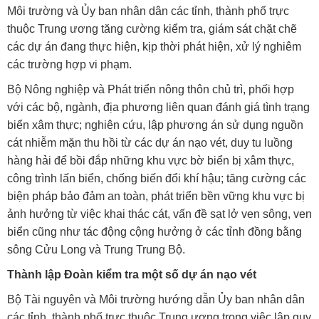
Môi trường và Ủy ban nhân dân các tỉnh, thành phố trực
thuộc Trung ương tăng cường kiểm tra, giám sát chặt chẽ
các dự án đang thực hiện, kịp thời phát hiện, xử lý nghiêm
các trường hợp vi phạm.
Bộ Nông nghiệp và Phát triển nông thôn chủ trì, phối hợp
với các bộ, ngành, địa phương liên quan đánh giá tình trạng
biển xâm thực; nghiên cứu, lập phương án sử dụng nguồn
cát nhiễm mặn thu hồi từ các dự án nạo vét, duy tu luồng
hàng hải để bồi đắp những khu vực bờ biển bị xâm thực,
công trình lấn biển, chống biến đổi khí hậu; tăng cường các
biện pháp bảo đảm an toàn, phát triển bền vững khu vực bị
ảnh hưởng từ việc khai thác cát, vấn đề sạt lở ven sông, ven
biển cũng như tác động cộng hưởng ở các tỉnh đồng bằng
sông Cửu Long và Trung Trung Bộ.
Thành lập Đoàn kiểm tra một số dự án nạo vét
Bộ Tài nguyên và Môi trường hướng dẫn Ủy ban nhân dân
các tỉnh, thành phố trực thuộc Trung ương trong việc lập quy