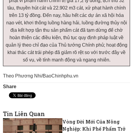
phạt vi phạm hành chính trị giá 17,2 tỷ đồng; tịch thu 32
tàu, thuyền hút cát và 22.902 m3 cát, xử phạt hành chính
trên 13 tỷ đồng. Đến nay, hầu hết các dự án xã hội hóa
nạo vét, khơi thông luồng hàng hải, luồng đường thủy nội
địa kết hợp tận thu sản phẩm cát đã tạm dừng để chờ
hoàn thiện các điều kiện, thủ tục quy định pháp luật về
quản lý theo chỉ đạo của Thủ tướng Chính phủ; hoạt động
khai thác cát trái phép đã giảm rõ rệt so với trước đây về
số vụ, về tính manh động và ngang nhiên.
Theo Phương Nhi/BaoChinhphu.vn
Share
Tin Liên Quan
Vòng Đời Mới Của Nông
Nghiệp: Khi Phế Phẩm Trở