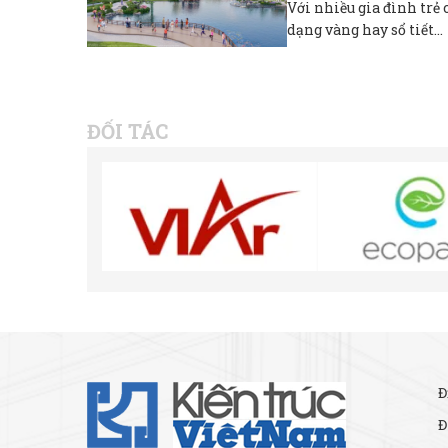
Với nhiều gia đình trẻ
dạng vàng hay sổ tiết...
ĐỐI TÁC
Đ
Đ