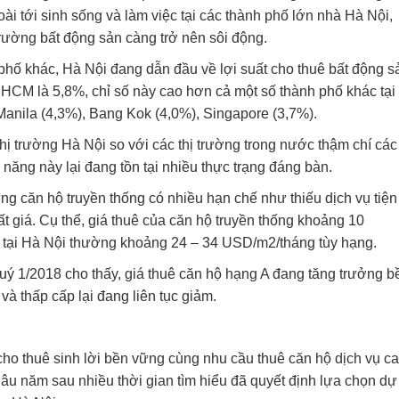
oài tới sinh sống và làm việc tại các thành phố lớn nhà Hà Nội,
rường bất động sản càng trở nên sôi động.
 phố khác, Hà Nội đang dẫn đầu về lợi suất cho thuê bất động s
.HCM là 5,8%, chỉ số này cao hơn cả một số thành phố khác tại
Manila (4,3%), Bang Kok (4,0%), Singapore (3,7%).
hị trường Hà Nội so với các thị trường trong nước thậm chí các
năng này lại đang tồn tại nhiều thực trạng đáng bàn.
 căn hộ truyền thống có nhiều hạn chế như thiếu dịch vụ tiện 
t giá. Cụ thể, giá thuê của căn hộ truyền thống khoảng 10
g tại Hà Nội thường khoảng 24 – 34 USD/m2/tháng tùy hạng.
uý 1/2018 cho thấy, giá thuê căn hộ hạng A đang tăng trưởng b
à thấp cấp lại đang liên tục giảm.
ho thuê sinh lời bền vững cùng nhu cầu thuê căn hộ dịch vụ c
âu năm sau nhiều thời gian tìm hiểu đã quyết định lựa chọn dự