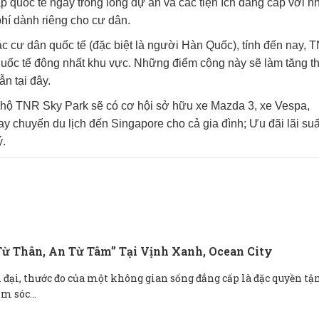
p quốc tế ngay trong lòng dự án và các tiện ích đẳng cấp với n
hí dành riêng cho cư dân.
ác cư dân quốc tế (đặc biệt là người Hàn Quốc), tính đến nay, 
uốc tế đông nhất khu vực. Những điểm cộng này sẽ làm tăng t
ẫn tại đây.
 hộ TNR Sky Park sẽ có cơ hội sở hữu xe Mazda 3, xe Vespa,
gay chuyến du lịch đến Singapore cho cả gia đình; Ưu đãi lãi su
ý.
ừ Thân, An Từ Tâm” Tại Vịnh Xanh, Ocean City
n đại, thước đo của một không gian sống đẳng cấp là đặc quyền tậ
m sóc...