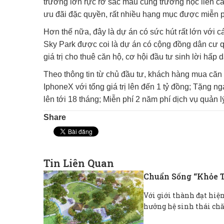
trường lớn rực rỡ sắc màu cùng trường học liên cấ
ưu đãi đặc quyền, rất nhiều hạng mục được miễn p
Hơn thế nữa, đây là dự án có sức hút rất lớn với c
Sky Park được coi là dự án có cộng đồng dân cư q
giá trị cho thuê căn hộ, cơ hội đầu tư sinh lời hấp d
Theo thông tin từ chủ đầu tư, khách hàng mua căn
IphoneX với tổng giá trị lên đến 1 tỷ đồng; Tặng n
lên tới 18 tháng; Miễn phí 2 năm phí dịch vụ quản l
Share
Tin Liên Quan
Chuẩn Sống “khỏe T
Với giới thành đạt hiệ
hưởng hệ sinh thái chă