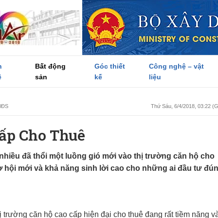
h
Bất động
Góc thiết
Công nghệ – vật
ề
sản
kế
liệu
BĐS
Thứ Sáu, 6/4/2018, 03:22 
Cấp Cho Thuê
iều đã thổi một luồng gió mới vào thị trường căn hộ cho
ơ hội mới và khả năng sinh lời cao cho những ai đầu tư đú
ị trường căn hộ cao cấp hiện đại cho thuê đang rất tiềm năng v