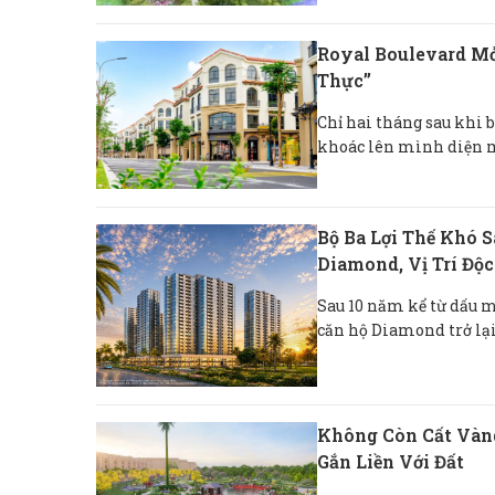
Royal Boulevard Mở
Thực”
Chỉ hai tháng sau khi 
khoác lên mình diện mạ
Bộ Ba Lợi Thế Khó 
Diamond, Vị Trí Độc
Sau 10 năm kể từ dấu 
căn hộ Diamond trở lại
Không Còn Cất Vàng
Gắn Liền Với Đất