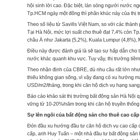
hội sinh lời cao. Đặc biệt, làn sóng người nước ng
Tp.HCM ngày một đông thì phân khúc này của thị t
Theo số liệu từ Savills Việt Nam, so với các thành
Tại Hà Nội, mức lợi suất cho thuê đạt 7,4% còn Tp
châu Á như Jakarta (5,2%), Kuala Lumpur (4,8%), 
Điều này được đánh giá là sẽ tạo sự hấp dẫn cho t
nước khác quanh khu vực. Tuy vậy, thị trường tiềm 
Theo nhận định của CBRE, dù nhu cầu rất lớn nhưng
thiếu không gian sống, vì vậy đang có xu hướng mấ
USD/m2/tháng, trong khi căn hộ dịch vụ hạng san
Báo cáo khảo sát thị trường bất động sản Hà Nội q
vững từ 10-20%/năm trong khi căn hộ truyền thống v
Sự lên ngôi của bất động sản cho thuê cao cấp
Đón đầu xu hướng đầu tư căn hộ dịch vụ cao cấp c
cấp, anh Huy Tuấn – một nhà đầu tư bất động sản l