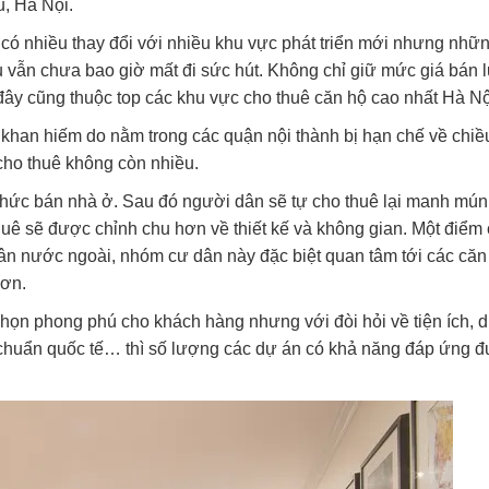
, Hà Nội.
 có nhiều thay đổi với nhiều khu vực phát triển mới nhưng nhữ
 vẫn chưa bao giờ mất đi sức hút. Không chỉ giữ mức giá bán 
đây cũng thuộc top các khu vực cho thuê căn hộ cao nhất Hà Nộ
khan hiếm do nằm trong các quận nội thành bị hạn chế về chiề
cho thuê không còn nhiều.
 thức bán nhà ở. Sau đó người dân sẽ tự cho thuê lại manh mún 
ê sẽ được chỉnh chu hơn về thiết kế và không gian. Một điểm
ân nước ngoài, nhóm cư dân này đặc biệt quan tâm tới các căn
hơn.
họn phong phú cho khách hàng nhưng với đòi hỏi về tiện ích, d
u chuẩn quốc tế… thì số lượng các dự án có khả năng đáp ứng 