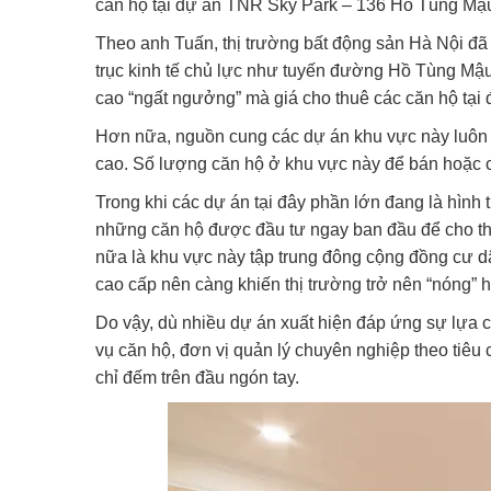
căn hộ tại dự án TNR Sky Park – 136 Hồ Tùng Mậu
Theo anh Tuấn, thị trường bất động sản Hà Nội đã
trục kinh tế chủ lực như tuyến đường Hồ Tùng Mậu
cao “ngất ngưởng” mà giá cho thuê các căn hộ tại 
Hơn nữa, nguồn cung các dự án khu vực này luôn 
cao. Số lượng căn hộ ở khu vực này để bán hoặc 
Trong khi các dự án tại đây phần lớn đang là hình
những căn hộ được đầu tư ngay ban đầu để cho thu
nữa là khu vực này tập trung đông cộng đồng cư d
cao cấp nên càng khiến thị trường trở nên “nóng” 
Do vậy, dù nhiều dự án xuất hiện đáp ứng sự lựa c
vụ căn hộ, đơn vị quản lý chuyên nghiệp theo tiê
chỉ đếm trên đầu ngón tay.