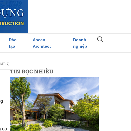
Đào
Asean
Doanh
tạo
Architect
nghiệp
(GMT+7)
TIN ĐỌC NHIỀU
ng
à cơ