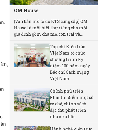
OM House
(Văn bản mô tả do KTS cung cấp) OM
ản.
House là một biệt thự riêng cho một
gia đình gồm cha mẹ, con trai và...
Tạp chí Kiến trúc
Việt Nam tổ chức
chương trình kỷ
ích,
niệm 100 năm ngày
Báo chí Cách mạng
Việt Nam
ền
Chính phủ triển
khai thí điểm một số
cơ chế, chính sách
đặc thù phát triển
nhà ở xã hội
ao
 án
Hành nghề kiến trúc