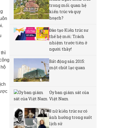
trong mối quan hệ
kiến trúc và quy
ng
hoạch?
luôn
i.
Đào tạo Kiến trúc sư
u
thế hệ mới: Trách
nhiệm trước tiên ở
người thầy!
thì
 cộng
Bất động sản 2015:
 hộ
một chút lạc quan
ịch
được
Ủy ban giám sát của
Việt Nam
8 nữ kiến ​​trúc sư có
ảnh hưởng trong suốt
lịch sử