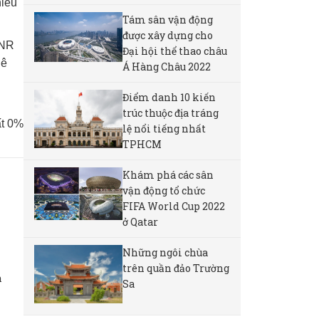
hiều
Tám sân vận động
được xây dựng cho
TNR
Đại hội thể thao châu
hê
Á Hàng Châu 2022
Điểm danh 10 kiến
trúc thuộc địa tráng
ất 0%
lệ nổi tiếng nhất
TPHCM
Khám phá các sân
vận động tổ chức
FIFA World Cup 2022
ở Qatar
Những ngôi chùa
trên quần đảo Trường
n
Sa