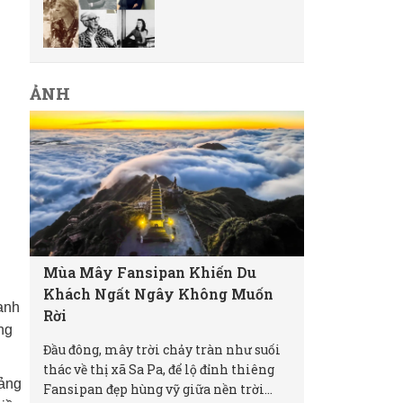
ẢNH
Mùa Mây Fansipan Khiến Du
Khách Ngất Ngây Không Muốn
ranh
Rời
ng
Đầu đông, mây trời chảy tràn như suối
thác về thị xã Sa Pa, để lộ đỉnh thiêng
uảng
Fansipan đẹp hùng vỹ giữa nền trời...