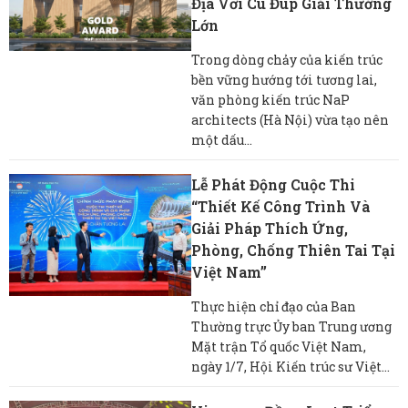
Địa Với Cú Đúp Giải Thưởng
Lớn
Trong dòng chảy của kiến trúc
bền vững hướng tới tương lai,
văn phòng kiến trúc NaP
architects (Hà Nội) vừa tạo nên
một dấu...
Lễ Phát Động Cuộc Thi
“Thiết Kế Công Trình Và
Giải Pháp Thích Ứng,
Phòng, Chống Thiên Tai Tại
Việt Nam”
Thực hiện chỉ đạo của Ban
Thường trực Ủy ban Trung ương
Mặt trận Tổ quốc Việt Nam,
ngày 1/7, Hội Kiến trúc sư Việt...