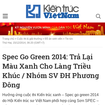
Trang chủ
»
Cuộc thi & giải thưởng
»
Đồ án sinh viên
»
Tin tức
Thứ Hai, 15/12/2014, 06:20 (GMT+7)
Spec Go Green 2014: Trả Lại
Màu Xanh Cho Làng Triều
Khúc / Nhóm SV ĐH Phương
Đông
Hưởng ứng cuộc thi Kiến trúc xanh – Spec go green 2014
do Hội Kiến trúc sư Việt Nam phối hợp cùng Sơn SPEC –