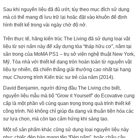
Sau khi nguyên liệu đã đủ ướt, tùy theo mục đích sử dụng
mà có thể mang đi lưu trữ lại hoặc đặt vào khuôn để định
hình thiết kế trong vài ngày chờ độ nở.
Trên thực tế, hãng kiến trúc The Living đã sử dụng loại vật
liệu từ sợi nấm này để xây dựng tòa “tháp hữu cơ”, nằm tại
sân trong của MoMA PS1 – trụ sở viện nghệ thuật New York,
Mỹ. Tòa nhà với thiết kế dạng tròn hoàn toàn từ nguyên vật
liệu tự nhiên, đã chiến thắng giải thưởng cao nhất tại hạng
mục Chương trình Kiến trúc sư trẻ của năm (2014).
David Benjamin, người đứng đầu The Living cho biết,
nguyên liệu mẫu mà bộ “Grow it Yourself” do Ecovative cung
cấp là một phần vô cùng quan trọng trong quá trình thiết kế
công trình. Nó không chỉ giúp đa dạng và thuận tiện hóa các
sự lựa chọn, mà còn tạo cảm hứng khi sáng tạo.
Một số sản phẩm khác cũng sử dụng loại nguyên liệu này
như: chiếc đèn bàn mang tên “Đèn nấm”, hoặc chậu cây