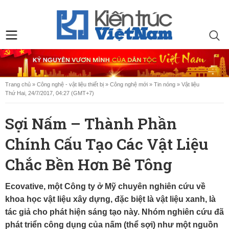
Trang chủ
»
Công nghệ - vật liệu thiết bị
»
Công nghệ mới
»
Tin nóng
»
Vật liệu
Thứ Hai, 24/7/2017, 04:27 (GMT+7)
Sợi Nấm – Thành Phần
Chính Cấu Tạo Các Vật Liệu
Chắc Bền Hơn Bê Tông
Ecovative, một Công ty ở Mỹ chuyên nghiên cứu về
khoa học vật liệu xây dựng, đặc biệt là vật liệu xanh, là
tác giả cho phát hiện sáng tạo này. Nhóm nghiên cứu đã
phát triển công dụng của nấm (thể sợi) như một nguồn