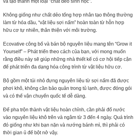
và tạo thành một loại “chất dẻo sinh học”.
Không giống như chất dẻo tổng hợp nhân tạo thông thường
làm từ hóa dầu, “vật liệu sợi nấm” hoàn toàn từ hỗn hợp
hữu cơ tự nhiên, thân thiện với môi trường.
Ecovative công bố và bán bộ nguyên liệu mang tên “Grow it
Yourself” – Phát triển theo cách của bạn, với mong muốn
rằng điều này sẽ giúp những nhà thiết kế có cơ hội tiếp cận
để phát triển đa dạng hóa công trình từ vật liệu hữu cơ.
Bộ gồm một túi nhỏ đựng nguyên liệu từ sợi nấm đã được
phơi khô, không cần bảo quản trong tủ lạnh, được đóng gói
và có thể vận chuyển quốc tế dễ dàng.
Để pha trộn thành vật liệu hoàn chỉnh, cần phải đổ nước
vào nguyên liệu khô trên và ngâm từ 3 đến 4 ngày. Quá trình
đó giống như khi bạn nặn và nướng bánh mì, thì phải có
thời gian ủ để bột nở vậy.