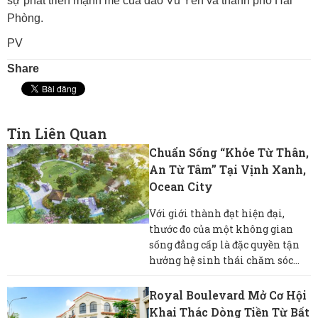
sự phát triển mạnh mẽ của đảo Vũ Yên và thành phố Hải
Phòng.
PV
Share
Tin Liên Quan
Chuẩn Sống “khỏe Từ Thân,
An Từ Tâm” Tại Vịnh Xanh,
Ocean City
Với giới thành đạt hiện đại,
thước đo của một không gian
sống đẳng cấp là đặc quyền tận
hưởng hệ sinh thái chăm sóc...
Royal Boulevard Mở Cơ Hội
Khai Thác Dòng Tiền Từ Bất