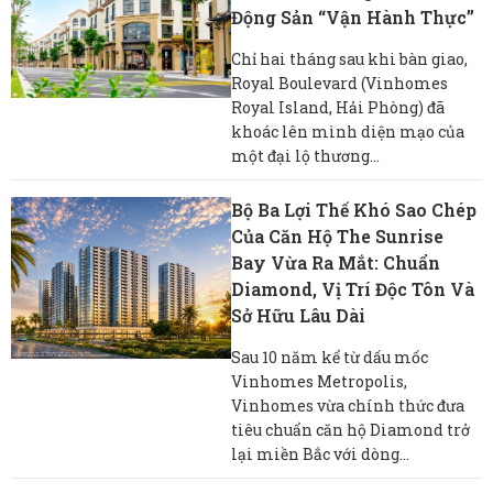
Động Sản “vận Hành Thực”
Chỉ hai tháng sau khi bàn giao,
Royal Boulevard (Vinhomes
Royal Island, Hải Phòng) đã
khoác lên mình diện mạo của
một đại lộ thương...
Bộ Ba Lợi Thế Khó Sao Chép
Của Căn Hộ The Sunrise
Bay Vừa Ra Mắt: Chuẩn
Diamond, Vị Trí Độc Tôn Và
Sở Hữu Lâu Dài
Sau 10 năm kể từ dấu mốc
Vinhomes Metropolis,
Vinhomes vừa chính thức đưa
tiêu chuẩn căn hộ Diamond trở
lại miền Bắc với dòng...