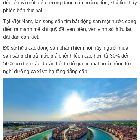
độc tôn và một biểu tượng đẳng cấp trường tồn, khó tìm thấy
phiên bản thứ hai.
Tại Việt Nam, làn sóng săn tìm bất động sản mặt nước đang
diễn ra mạnh mẽ khi quỹ đất ven biển, ven vịnh sở hữu lâu
dài dần cạn kiệt.
Để sở hữu các dòng sản phẩm hiếm hoi này, người mua
sẵn sàng chi trả mức giá chênh lệch cao hơn từ 30% đến
50%, ưu tiên các dự án hội tụ đủ giá trị: mặt nước rộng lớn,
nghỉ dưỡng xa xỉ và hạ tầng đẳng cấp.