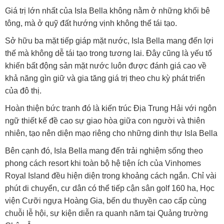
Giá trị lớn nhất của Isla Bella không nằm ở những khối bê
tông, mà ở quỹ đất hướng vịnh không thể tái tạo.
Sở hữu ba mặt tiếp giáp mặt nước, Isla Bella mang đến lợi
thế mà không dễ tái tạo trong tương lai. Đây cũng là yếu tố
khiến bất động sản mặt nước luôn được đánh giá cao về
khả năng gìn giữ và gia tăng giá trị theo chu kỳ phát triển
của đô thị.
Hoàn thiện bức tranh đó là kiến trúc Địa Trung Hải với ngôn
ngữ thiết kế đề cao sự giao hòa giữa con người và thiên
nhiên, tạo nên diện mạo riêng cho những dinh thự Isla Bella
Bên cạnh đó, Isla Bella mang đến trải nghiệm sống theo
phong cách resort khi toàn bộ hệ tiện ích của Vinhomes
Royal Island đều hiện diện trong khoảng cách ngắn. Chỉ vài
phút di chuyển, cư dân có thể tiếp cận sân golf 160 ha, Học
viện Cưỡi ngựa Hoàng Gia, bến du thuyền cao cấp cùng
chuỗi lễ hội, sự kiện diễn ra quanh năm tại Quảng trường