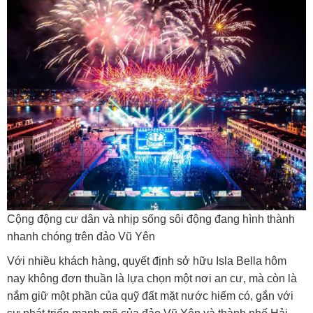
Cộng động cư dân và nhịp sống sôi động đang hình thành
nhanh chóng trên đảo Vũ Yên
Với nhiều khách hàng, quyết định sở hữu Isla Bella hôm
nay không đơn thuần là lựa chọn một nơi an cư, mà còn là
nắm giữ một phần của quỹ đất mặt nước hiếm có, gắn với