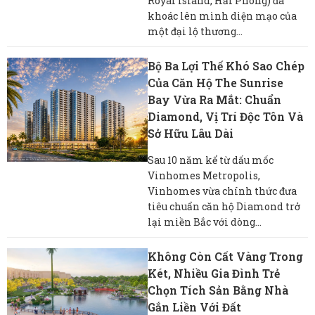
Royal Island, Hải Phòng) đã
khoác lên mình diện mạo của
một đại lộ thương...
Bộ Ba Lợi Thế Khó Sao Chép
Của Căn Hộ The Sunrise
Bay Vừa Ra Mắt: Chuẩn
Diamond, Vị Trí Độc Tôn Và
Sở Hữu Lâu Dài
Sau 10 năm kể từ dấu mốc
Vinhomes Metropolis,
Vinhomes vừa chính thức đưa
tiêu chuẩn căn hộ Diamond trở
lại miền Bắc với dòng...
Không Còn Cất Vàng Trong
Két, Nhiều Gia Đình Trẻ
Chọn Tích Sản Bằng Nhà
Gắn Liền Với Đất