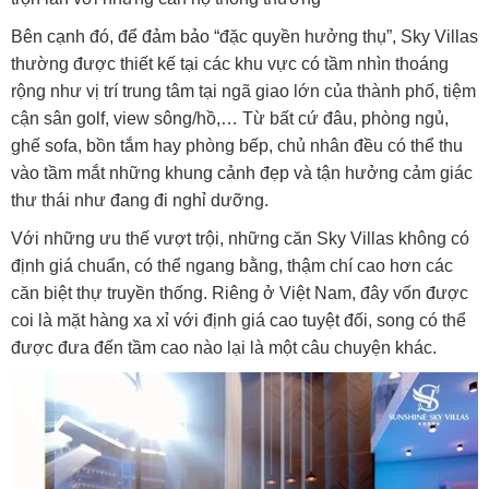
Bên cạnh đó, để đảm bảo “đặc quyền hưởng thụ”, Sky Villas
thường được thiết kế tại các khu vực có tầm nhìn thoáng
rộng như vị trí trung tâm tại ngã giao lớn của thành phố, tiệm
cận sân golf, view sông/hồ,… Từ bất cứ đâu, phòng ngủ,
ghế sofa, bồn tắm hay phòng bếp, chủ nhân đều có thể thu
vào tầm mắt những khung cảnh đẹp và tận hưởng cảm giác
thư thái như đang đi nghỉ dưỡng.
Với những ưu thế vượt trội, những căn Sky Villas không có
định giá chuẩn, có thể ngang bằng, thậm chí cao hơn các
căn biệt thự truyền thống. Riêng ở Việt Nam, đây vốn được
coi là mặt hàng xa xỉ với định giá cao tuyệt đối, song có thể
được đưa đến tầm cao nào lại là một câu chuyện khác.