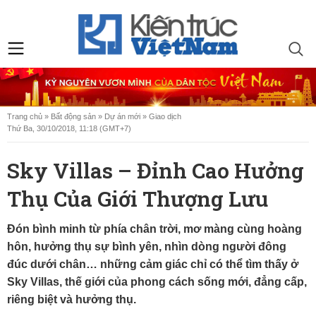
Trang chủ
»
Bất động sản
»
Dự án mới
»
Giao dịch
Thứ Ba, 30/10/2018, 11:18 (GMT+7)
Sky Villas – Đỉnh Cao Hưởng
Thụ Của Giới Thượng Lưu
Đón bình minh từ phía chân trời, mơ màng cùng hoàng
hôn, hưởng thụ sự bình yên, nhìn dòng người đông
đúc dưới chân… những cảm giác chỉ có thể tìm thấy ở
Sky Villas, thế giới của phong cách sống mới, đẳng cấp,
riêng biệt và hưởng thụ.