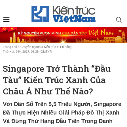
Trang chủ
»
Chuyên ngành
»
Kiến trúc
»
Tin nóng
Thứ Hai, 24/4/2017, 08:35 (GMT+7)
Singapore Trở Thành “đầu
Tàu” Kiến Trúc Xanh Của
Châu Á Như Thế Nào?
Với Dân Số Trên 5,5 Triệu Người, Singapore
Đã Thực Hiện Nhiều Giải Pháp Đô Thị Xanh
Và Đứng Thứ Hạng Đầu Tiên Trong Danh