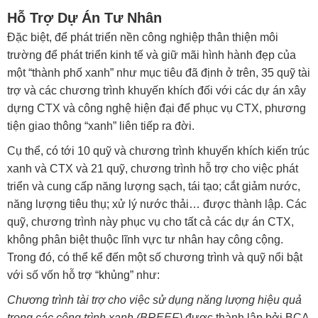
Hỗ Trợ Dự Án Tư Nhân
Đặc biệt, để phát triển nền công nghiệp thân thiện môi
trường để phát triển kinh tế và giữ mãi hình hành đẹp của
một “thành phố xanh” như mục tiêu đã định ở trên, 35 quỹ tài
trợ và các chương trình khuyến khích đối với các dự án xây
dựng CTX và công nghệ hiện đại để phục vụ CTX, phương
tiện giao thông “xanh” liên tiếp ra đời.
Cụ thể, có tới 10 quỹ và chương trình khuyến khích kiến trúc
xanh và CTX và 21 quỹ, chương trình hỗ trợ cho việc phát
triển và cung cấp năng lượng sạch, tái tạo; cắt giảm nước,
năng lượng tiêu thụ; xử lý nước thải… được thành lập. Các
quỹ, chương trình này phục vụ cho tất cả các dự án CTX,
không phân biệt thuộc lĩnh vực tư nhân hay công cộng.
Trong đó, có thể kể đến một số chương trình và quỹ nổi bật
với số vốn hỗ trợ “khủng” như:
Chương trình tài trợ cho việc sử dụng năng lượng hiệu quả
trong các công trình xanh (BREEF)
được thành lập bởi BCA