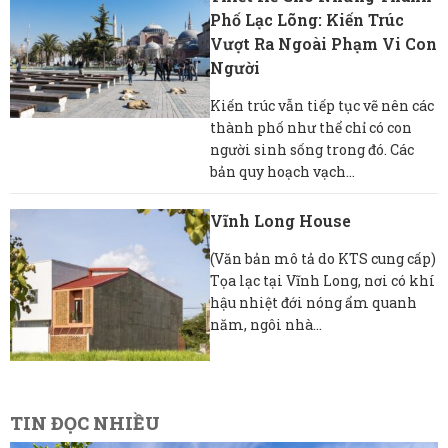
Phố Lạc Lõng: Kiến Trúc
Vượt Ra Ngoài Phạm Vi Con
Người
Kiến trúc vẫn tiếp tục vẽ nên các
thành phố như thể chỉ có con
người sinh sống trong đó. Các
bản quy hoạch vạch...
Vĩnh Long House
(Văn bản mô tả do KTS cung cấp)
Tọa lạc tại Vĩnh Long, nơi có khí
hậu nhiệt đới nóng ẩm quanh
năm, ngôi nhà...
TIN ĐỌC NHIỀU