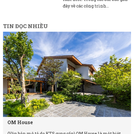
đây về các công trình...
TIN ĐỌC NHIỀU
OM House
(Văn bản mô tả do KTS cung cấp) OM House là một biệt