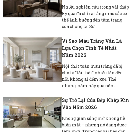
Nhiều nghiên cứu trong vài thập
kỷ qua đã chỉ ra rằng màu sắc có
thể ảnh hưởng đến tâm trạng
của chúng ta. Sử...
Vì Sao Màu Trắng Vẫn Là
Lựa Chọn Tinh Tế Nhất
Năm 2026
Nội thất toàn màu trắng đã bị
cho là “lỗi thời” nhiều lần đến
nỗi không ai đếm xuể. Thế
nhưng, năm này qua năm...
Sự Trở Lại Của Bếp Khép Kín
Vào Năm 2026
Không gian sống mở không hề
biến mất – nhưng nó đang được
làm mới. Trong các bài báo gần