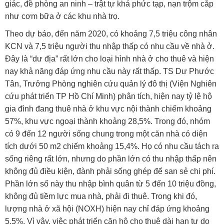
giác, đề phòng an ninh – trật tự khá phức tạp, nạn trộm cắp
như cơm bữa ở các khu nhà trọ.
Theo dự báo, đến năm 2020, có khoảng 7,5 triệu công nhân
KCN và 7,5 triệu người thu nhập thấp có nhu cầu về nhà ở.
Ðây là “dư địa” rất lớn cho loại hình nhà ở cho thuê và hiện
nay khả năng đáp ứng nhu cầu này rất thấp. TS Dư Phước
Tân, Trưởng Phòng nghiên cứu quản lý đô thị (Viện Nghiên
cứu phát triển TP Hồ Chí Minh) phân tích, hiện nay tỷ lệ hộ
gia đình đang thuê nhà ở khu vực nội thành chiếm khoảng
57%, khu vực ngoại thành khoảng 28,5%. Trong đó, nhóm
có 9 đến 12 người sống chung trong một căn nhà có diện
tích dưới 50 m2 chiếm khoảng 15,4%. Họ có nhu cầu tách ra
sống riêng rất lớn, nhưng do phần lớn có thu nhập thấp nên
không đủ điều kiện, đành phải sống ghép để san sẻ chi phí.
Phần lớn số này thu nhập bình quân từ 5 đến 10 triệu đồng,
không đủ tiềm lực mua nhà, phải đi thuê. Trong khi đó,
lượng nhà ở xã hội (NOXH) hiện nay chỉ đáp ứng khoảng
5,5%. Vì vậy, việc phát triển căn hộ cho thuê dài hạn tự do