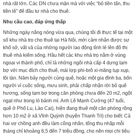
nhà rất lớn. Các DN chưa mặn mà với việc “bỏ tiền tấn, thu
tiền lẻ” để đầu tư nhà cho thuê.
Nhu cầu cao, đáp ứng thấp
Những ngày nắng nóng vừa qua, chúng tôi đi thực tế tại một
số khu nhà trọ cho thuê tại Hà Nội, mới cảm nhận được sự
khổ sở, vất vả của những người lao động tỉnh lẻ lên đô thị
thuê nhà kiếm sống. Hầu hết các khu nhà trọ nằm ở vùng
ngoại vi thành phố, chỉ là những ngôi nhà cấp 4 dựng tạm
bợ với mục đích cho thuê, mái lợp phi-brô xi-măng lụp xụp,
tồi tàn. Năm bảy người cùng quê, hoặc một gia đình ba, bốn
người vì cuộc sống, mưu sinh, phải chấp nhận rời bỏ quê
hương, sống tạm bợ trong căn phòng chưa đến 20 m2, ngột
ngạt như trong lò bánh mì. Anh Lê Mạnh Cường (47 tuổi,
quê ở Phố Lu, Lào Cai), hiện đang thuê một căn phòng rộng
hơn 10 m2 ở xã Vĩnh Quỳnh (huyện Thanh Trì) cho biết: Cả
hai vợ chồng anh đều làm công nhân, tổng thu nhập mỗi
tháng chỉ khoảng 6,5 đến 7 triệu đồng, cho nên mọi chi tiêu