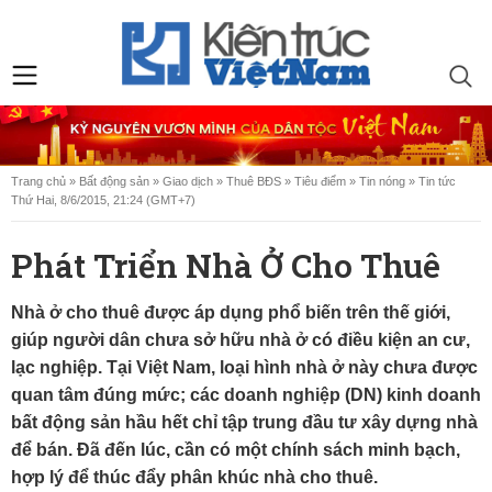
Trang chủ
»
Bất động sản
»
Giao dịch
»
Thuê BĐS
»
Tiêu điểm
»
Tin nóng
»
Tin tức
Thứ Hai, 8/6/2015, 21:24 (GMT+7)
Phát Triển Nhà Ở Cho Thuê
Nhà ở cho thuê được áp dụng phổ biến trên thế giới,
giúp người dân chưa sở hữu nhà ở có điều kiện an cư,
lạc nghiệp. Tại Việt Nam, loại hình nhà ở này chưa được
quan tâm đúng mức; các doanh nghiệp (DN) kinh doanh
bất động sản hầu hết chỉ tập trung đầu tư xây dựng nhà
để bán. Ðã đến lúc, cần có một chính sách minh bạch,
hợp lý để thúc đẩy phân khúc nhà cho thuê.