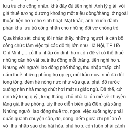
lưu trú cho công nhân, khá đầy đủ tiện nghi. Anh lý giải, với
giá thuê tương đương khoảng một triệu đồng/tháng, ở ngoài
thuận tiện hơn cho sinh hoạt. Mặt khác, anh muốn dành
phần khu lưu trú công nhân cho những đôi vợ chồng trẻ.
Qua khảo sát, chúng tôi nhận thấy, những người là cán bộ,
công chức làm việc tại các đô thị lớn như Hà Nội, TP Hồ
Chí Minh,… có thu nhập ổn định hơn còn đỡ vì có thể thuê
những căn hộ vài ba triệu đồng mỗi tháng, tiện nghi hơn.
Nhưng với người lao động phổ thông, thu nhập thấp, chỉ
dám thuê những phòng trọ ọp ẹp, một trận mưa nhỏ đã dột
tong tỏng, đêm hè nóng nực như vừa qua, phải đổ nước
xuống nền nhà mong chút hơi mát ru giấc ngủ. Ðã thế, cứ
định kỳ từng quý , từng tháng, chủ nhà lại úp mở về chuyện
tăng giá thuê phòng, tùy theo diễn biến giá điện, giá xăng.
Những người lao động thuê trọ, ngoài việc suốt ngày phải
quẩn quanh chuyện cân, đo, đong, đếm giữa chi phí ăn ở
với thu nhập sao cho hài hòa, phù hợp, còn luôn phải cảnh