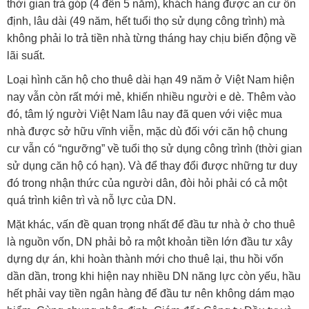
thời gian trả góp (4 đến 5 năm), khách hàng được an cư ổn
định, lâu dài (49 năm, hết tuổi thọ sử dụng công trình) mà
không phải lo trả tiền nhà từng tháng hay chịu biến động về
lãi suất.
Loại hình căn hộ cho thuê dài hạn 49 năm ở Việt Nam hiện
nay vẫn còn rất mới mẻ, khiến nhiều người e dè. Thêm vào
đó, tâm lý người Việt Nam lâu nay đã quen với việc mua
nhà được sở hữu vĩnh viễn, mặc dù đối với căn hộ chung
cư vẫn có “ngưỡng” về tuổi thọ sử dụng công trình (thời gian
sử dụng căn hộ có hạn). Và để thay đổi được những tư duy
đó trong nhận thức của người dân, đòi hỏi phải có cả một
quá trình kiên trì và nỗ lực của DN.
Mặt khác, vấn đề quan trọng nhất để đầu tư nhà ở cho thuê
là nguồn vốn, DN phải bỏ ra một khoản tiền lớn đầu tư xây
dựng dự án, khi hoàn thành mới cho thuê lại, thu hồi vốn
dần dần, trong khi hiện nay nhiều DN năng lực còn yếu, hầu
hết phải vay tiền ngân hàng để đầu tư nên không dám mạo