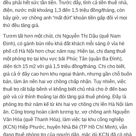
đều phải hết sức tằn tiện. Trước đây, tính cả tiền thuê nhà,
điện, nước mất khoảng 1,3 đến 1,5 triệu đồng/tháng, còn
bây giờ, vợ chồng anh “mất đứt” khoản tiền gấp đôi vì mọi
thứ đều tăng giá.
Tươm tất hơn một chút, chị Nguyễn Thị Dậu (quê Nam
Ðịnh), có gánh bún riêu khá đắt khách mỗi sáng ở vỉa hè
phố cổ Hà Nội hơn chục năm nay. Hiện tại, chị đang thuê
một phòng trọ tại khu vực bãi Phúc Tân (quận Ba Ðình),
diện tích 15 m2 với giá 1,5 triệu đồng/tháng. Chị cho biết,
giá cả ở đây cao hơn khu ngoại thành, nhưng gần chỗ buôn
bán, làm ăn nên hai vợ chồng chấp nhận. Tuy nhiên, việc
thuê trọ rất bấp bênh vì không biết chủ nhà cho ở đến bao
giờ và cứ thỉnh thoảng lại đòi tăng giá thuê phòng. Ðây là
phòng trọ thứ năm kể từ khi hai vợ chồng chị lên Hà Nội làm
ăn. Cũng trong hoàn cảnh tương tự, vợ chồng anh Nguyễn
Văn Hóa (quê Thanh Hóa), làm việc tại khu công nghiệp
(KCN) Hiệp Phước, huyện Nhà Bè (TP Hồ Chí Minh), vẫn
đang thuê phòng trọ của người dân, mặc dù KCN đã có nhà