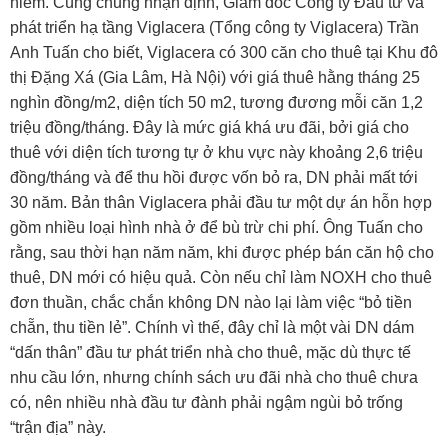
hiểm. Cùng chung nhận định, Giám đốc Công ty Ðầu tư và
phát triển hạ tầng Viglacera (Tổng công ty Viglacera) Trần
Anh Tuấn cho biết, Viglacera có 300 căn cho thuê tại Khu đô
thị Ðặng Xá (Gia Lâm, Hà Nội) với giá thuê hằng tháng 25
nghìn đồng/m2, diện tích 50 m2, tương đương mỗi căn 1,2
triệu đồng/tháng. Ðây là mức giá khá ưu đãi, bởi giá cho
thuê với diện tích tương tự ở khu vực này khoảng 2,6 triệu
đồng/tháng và để thu hồi được vốn bỏ ra, DN phải mất tới
30 năm. Bản thân Viglacera phải đầu tư một dự án hỗn hợp
gồm nhiều loại hình nhà ở để bù trừ chi phí. Ông Tuấn cho
rằng, sau thời hạn năm năm, khi được phép bán căn hộ cho
thuê, DN mới có hiệu quả. Còn nếu chỉ làm NOXH cho thuê
đơn thuần, chắc chắn không DN nào lại làm việc “bỏ tiền
chẵn, thu tiền lẻ”. Chính vì thế, đây chỉ là một vài DN dám
“dấn thân” đầu tư phát triển nhà cho thuê, mặc dù thực tế
nhu cầu lớn, nhưng chính sách ưu đãi nhà cho thuê chưa
có, nên nhiều nhà đầu tư đành phải ngậm ngùi bỏ trống
“trận địa” này.