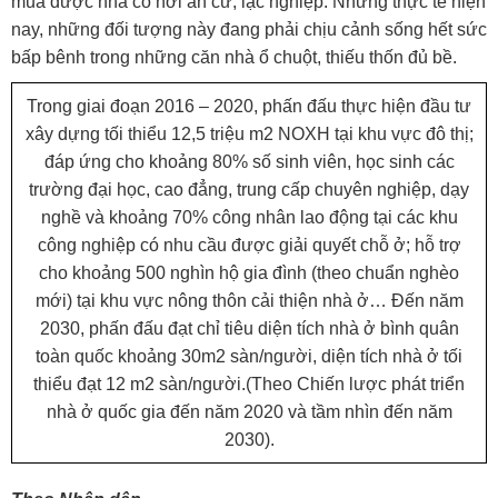
mua được nhà có nơi an cư, lạc nghiệp. Nhưng thực tế hiện
nay, những đối tượng này đang phải chịu cảnh sống hết sức
bấp bênh trong những căn nhà ổ chuột, thiếu thốn đủ bề.
Trong giai đoạn 2016 – 2020, phấn đấu thực hiện đầu tư
xây dựng tối thiểu 12,5 triệu m2 NOXH tại khu vực đô thị;
đáp ứng cho khoảng 80% số sinh viên, học sinh các
trường đại học, cao đẳng, trung cấp chuyên nghiệp, dạy
nghề và khoảng 70% công nhân lao động tại các khu
công nghiệp có nhu cầu được giải quyết chỗ ở; hỗ trợ
cho khoảng 500 nghìn hộ gia đình (theo chuẩn nghèo
mới) tại khu vực nông thôn cải thiện nhà ở… Ðến năm
2030, phấn đấu đạt chỉ tiêu diện tích nhà ở bình quân
toàn quốc khoảng 30m2 sàn/người, diện tích nhà ở tối
thiểu đạt 12 m2 sàn/người.(Theo Chiến lược phát triển
nhà ở quốc gia đến năm 2020 và tầm nhìn đến năm
2030).