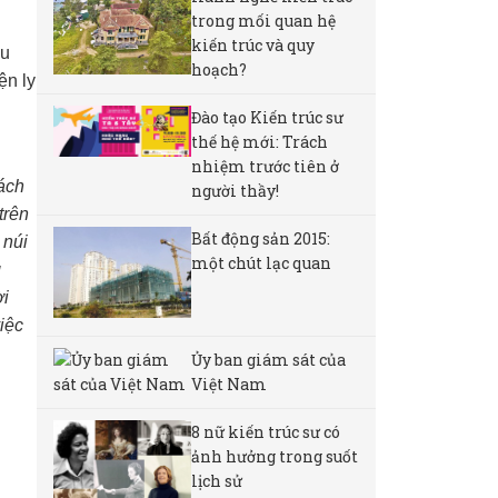
trong mối quan hệ
kiến trúc và quy
ều
hoạch?
ện ly
Đào tạo Kiến trúc sư
thế hệ mới: Trách
nhiệm trước tiên ở
ách
người thầy!
trên
Bất động sản 2015:
 núi
một chút lạc quan
g
ời
iệc
Ủy ban giám sát của
Việt Nam
8 nữ kiến ​​trúc sư có
ảnh hưởng trong suốt
lịch sử