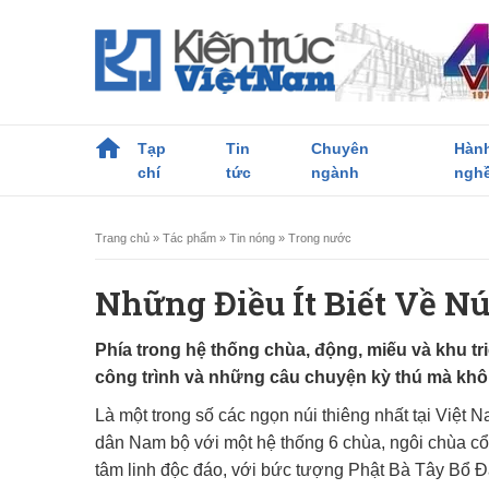
Tạp
Tin
Chuyên
Hàn
chí
tức
ngành
ngh
Trang chủ
»
Tác phẩm
»
Tin nóng
»
Trong nước
Những Điều Ít Biết Về N
Phía trong hệ thống chùa, động, miếu và khu tri
công trình và những câu chuyện kỳ thú mà khôn
Là một trong số các ngọn núi thiêng nhất tại Việt 
dân Nam bộ với một hệ thống 6 chùa, ngôi chùa cổ n
tâm linh độc đáo, với bức tượng Phật Bà Tây Bổ Đ