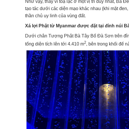
Như vậy, thay vì toạ lạc ở một vị trí duy nhất, Bà 
tạo tác dưới các diện mạo khác nhau (khi mặt đen, 
thần chủ uy linh của vùng đất.
Xá lợi Phật từ Myanmar được đặt tại đỉnh núi B
Dưới chân Tượng Phật Bà Tây Bổ Đà Sơn trên đỉnh 
2
tổng diện tích lên tới 4.410 m
, bên trong khối đế n