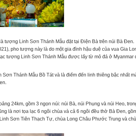
là tượng Linh Sơn Thánh Mẫu đặt tại Điện Bà trên núi Bà Đen.
21), pho tượng này là do một gia đình hậu duệ của vua Gia Lo
 tạc tượng Linh Sơn Thánh Mẫu được lấy từ mỏ đá ở Myanmar
h Sơn Thánh Mẫu Bồ Tát và là điểm đến linh thiêng bậc nhất m
en.
hoảng 24km, gồm 3 ngọn núi: núi Bà, núi Phụng và núi Heo, tron
ng là nơi tọa lạc 6 ngôi chùa và cả 6 ngôi đều thờ Bà Đen, gồ
Linh Sơn Tiên Thạch Tự, chùa Long Châu Phước Trung và ch