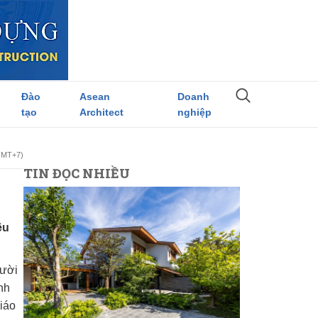
Đào
Asean
Doanh
tạo
Architect
nghiệp
(GMT+7)
TIN ĐỌC NHIỀU
ều
gười
nh
iáo