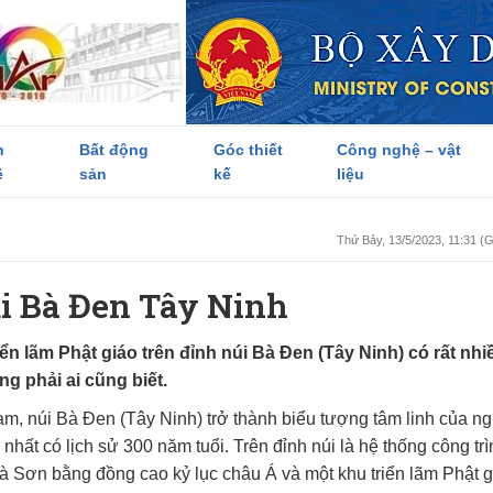
h
Bất động
Góc thiết
Công nghệ – vật
ề
sản
kế
liệu
Thứ Bảy, 13/5/2023, 11:31 
úi Bà Đen Tây Ninh
ển lãm Phật giáo trên đỉnh núi Bà Đen (Tây Ninh) có rất nhi
g phải ai cũng biết.
Nam, núi Bà Đen (Tây Ninh) trở thành biểu tượng tâm linh của n
hất có lịch sử 300 năm tuổi. Trên đỉnh núi là hệ thống công trì
à Sơn bằng đồng cao kỷ lục châu Á và một khu triển lãm Phật g