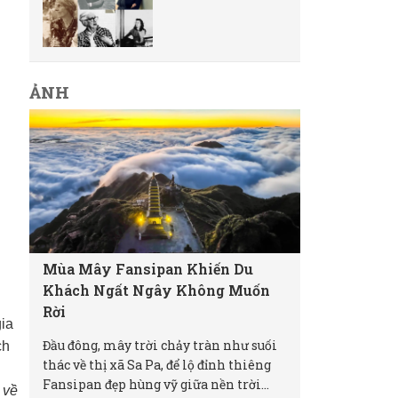
ẢNH
Mùa Mây Fansipan Khiến Du
Khách Ngất Ngây Không Muốn
Rời
gia
Đầu đông, mây trời chảy tràn như suối
ch
thác về thị xã Sa Pa, để lộ đỉnh thiêng
Fansipan đẹp hùng vỹ giữa nền trời...
 về