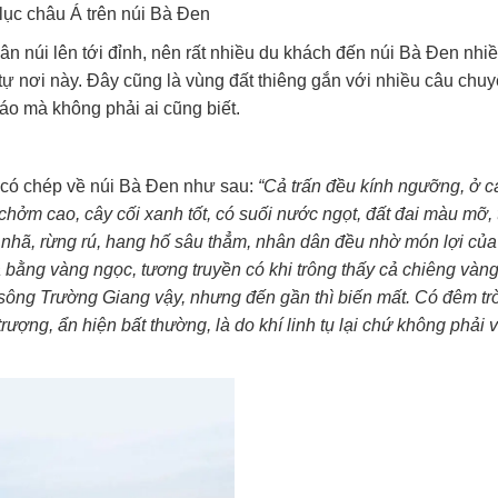
ục châu Á trên núi Bà Đen
hân núi lên tới đỉnh, nên rất nhiều du khách đến núi Bà Đen nhi
tự nơi này. Đây cũng là vùng đất thiêng gắn với nhiều câu chuy
đáo mà không phải ai cũng biết.
) có chép về núi Bà Đen như sau:
“Cả trấn đều kính ngưỡng, ở c
chởm cao, cây cối xanh tốt, có suối nước ngọt, đất đai màu mỡ, 
 nhã, rừng rú, hang hố sâu thẳm, nhân dân đều nhờ món lợi của
 bằng vàng ngọc, tương truyền có khi trông thấy cả chiêng vàn
 sông Trường Giang vậy, nhưng đến gần thì biến mất. Có đêm tr
ượng, ẩn hiện bất thường, là do khí linh tụ lại chứ không phải v