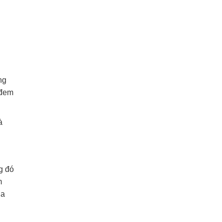
ng
 đem
à
g đó
m
ùa