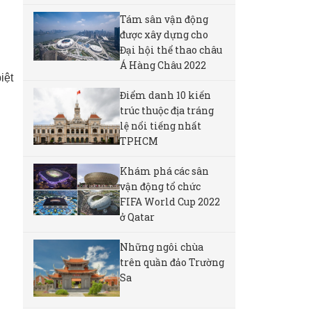
Tám sân vận động
được xây dựng cho
Đại hội thể thao châu
Á Hàng Châu 2022
iệt
Điểm danh 10 kiến
trúc thuộc địa tráng
lệ nổi tiếng nhất
TPHCM
Khám phá các sân
vận động tổ chức
FIFA World Cup 2022
ở Qatar
Những ngôi chùa
trên quần đảo Trường
Sa