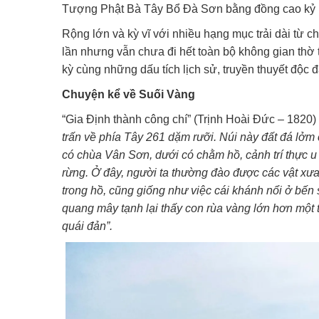
Tượng Phật Bà Tây Bổ Đà Sơn bằng đồng cao kỷ l
Rộng lớn và kỳ vĩ với nhiều hạng mục trải dài từ c
lần nhưng vẫn chưa đi hết toàn bộ không gian thờ 
kỳ cùng những dấu tích lịch sử, truyền thuyết độc 
Chuyện kể về Suối Vàng
“Gia Định thành công chí” (Trịnh Hoài Đức – 1820
trấn về phía Tây 261 dặm rưỡi. Núi này đất đá lởm 
có chùa Vân Sơn, dưới có chằm hồ, cảnh trí thực u
rừng. Ở đây, người ta thường đào được các vật xưa
trong hồ, cũng giống như việc cái khánh nổi ở bến
quang mây tạnh lại thấy con rùa vàng lớn hơn một tr
quái đản”.