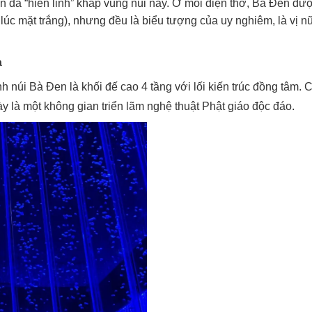
Đen đã “hiển linh” khắp vùng núi này. Ở mỗi điện thờ, Bà Đen đư
lúc mặt trắng), nhưng đều là biểu tượng của uy nghiêm, là vị n
à
núi Bà Đen là khối đế cao 4 tầng với lối kiến trúc đồng tâm. 
ày là một không gian triển lãm nghệ thuật Phật giáo độc đáo.