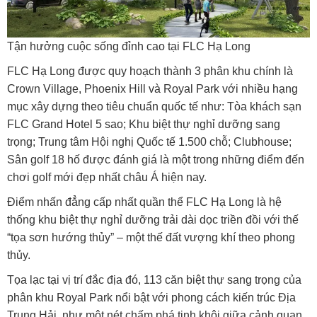
Tận hưởng cuộc sống đỉnh cao tại FLC Hạ Long
FLC Hạ Long được quy hoạch thành 3 phân khu chính là
Crown Village, Phoenix Hill và Royal Park với nhiều hạng
mục xây dựng theo tiêu chuẩn quốc tế như: Tòa khách sạn
FLC Grand Hotel 5 sao; Khu biệt thự nghỉ dưỡng sang
trọng; Trung tâm Hội nghị Quốc tế 1.500 chỗ; Clubhouse;
Sân golf 18 hố được đánh giá là một trong những điểm đến
chơi golf mới đẹp nhất châu Á hiện nay.
Điểm nhấn đẳng cấp nhất quần thể FLC Hạ Long là hệ
thống khu biệt thự nghỉ dưỡng trải dài dọc triền đồi với thế
“tọa sơn hướng thủy” – một thế đất vượng khí theo phong
thủy.
Tọa lạc tại vị trí đắc địa đó, 113 căn biệt thự sang trọng của
phân khu Royal Park nổi bật với phong cách kiến trúc Địa
Trung Hải, như một nét chấm phá tinh khôi giữa cảnh quan