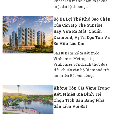
khoác lên mình diện mạo của
một đại lộ thương...
Bộ Ba Lợi Thế Khó Sao Chép
Của Căn Hộ The Sunrise
Bay Vừa Ra Mắt: Chuẩn
Diamond, Vị Trí Độc Tôn Và
Sở Hữu Lâu Dài
Sau 10 năm kể từ dấu mốc
Vinhomes Metropolis,
Vinhomes vừa chính thức đưa
tiêu chuẩn căn hộ Diamond trở
lại miền Bắc với dòng...
Không Còn Cất Vàng Trong
Két, Nhiều Gia Đình Trẻ
Chọn Tích Sản Bằng Nhà
Gắn Liền Với Đất