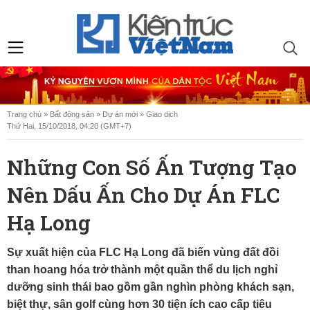
Trang chủ
»
Bất động sản
»
Dự án mới
»
Giao dịch
Thứ Hai, 15/10/2018, 04:20 (GMT+7)
Những Con Số Ấn Tượng Tạo
Nên Dấu Ấn Cho Dự Án FLC
Hạ Long
Sự xuất hiện của FLC Hạ Long đã biến vùng đất đồi
than hoang hóa trở thành một quần thể du lịch nghỉ
dưỡng sinh thái bao gồm gần nghìn phòng khách sạn,
biệt thự, sân golf cùng hơn 30 tiện ích cao cấp tiêu