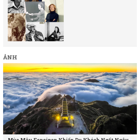
ẢNH
Mùa Mây Fansipan Khiến Du Khách Ngất Ngây