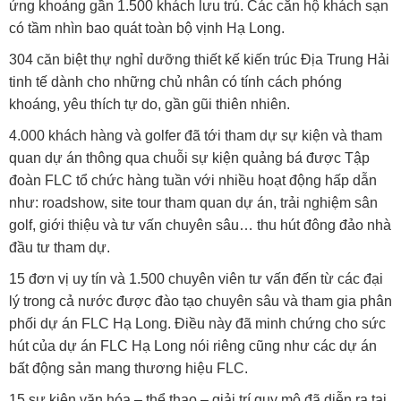
ứng khoảng gần 1.500 khách lưu trú. Các căn hộ khách sạn
có tầm nhìn bao quát toàn bộ vịnh Hạ Long.
304 căn biệt thự nghỉ dưỡng thiết kế kiến trúc Địa Trung Hải
tinh tế dành cho những chủ nhân có tính cách phóng
khoáng, yêu thích tự do, gần gũi thiên nhiên.
4.000 khách hàng và golfer đã tới tham dự sự kiện và tham
quan dự án thông qua chuỗi sự kiện quảng bá được Tập
đoàn FLC tổ chức hàng tuần với nhiều hoạt động hấp dẫn
như: roadshow, site tour tham quan dự án, trải nghiệm sân
golf, giới thiệu và tư vấn chuyên sâu… thu hút đông đảo nhà
đầu tư tham dự.
15 đơn vị uy tín và 1.500 chuyên viên tư vấn đến từ các đại
lý trong cả nước được đào tạo chuyên sâu và tham gia phân
phối dự án FLC Hạ Long. Điều này đã minh chứng cho sức
hút của dự án FLC Hạ Long nói riêng cũng như các dự án
bất động sản mang thương hiệu FLC.
15 sự kiện văn hóa – thể thao – giải trí quy mô đã diễn ra tại