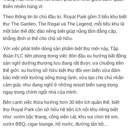
thiên nhiên hùng vĩ.
Theo thông tin từ chủ đầu tư, Royal Park gồm 3 tiểu khu biệt
thự The Garden, The Regal và The Legend, mỗi tiểu khu là
một bản thể độc đáo riêng biệt giúp nâng tầm đẳng cấp,
khẳng định vị thế cho chủ sở hữu.
Với việc phát triển dòng sản phẩm biệt thự mới này, Tập
đoàn FLC tiên phong trong việc đón đầu xu hướng bất động
sản nghỉ dưỡng thượng lưu đang rất được ưa chuộng trên
thế giới: xu hướng sở hữu biệt thự đồi ven biển vừa đảm
bảo một môi trường sống trong lành, vừa tạo cho chủ nhân
cảm giác như đang nghỉ ở những resort biển sang trọng
ngay trong chính ngôi nhà của mình.
Bên cạnh việc thừa hưởng hơn 30 tiện ích quần thể, biệt
thự Royal Park còn sở hữu hệ tiện ích nội khu riêng biệt
như: vườn bậc thang, công viên cát, khu vui chơi trẻ em,
vườn BBQ, cigar lounge, hồ nước, đường tản bộ…