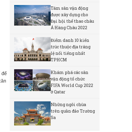
Tám sân vận động
được xây dựng cho
Đại hội thể thao châu
Á Hàng Châu 2022
Điểm danh 10 kiến
trúc thuộc địa tráng
lệ nổi tiếng nhất
TPHCM
Khám phá các sân
ế để
vận động tổ chức
căn
FIFA World Cup 2022
ở Qatar
Những ngôi chùa
trên quần đảo Trường
Sa