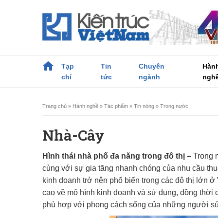
Tạp
Tin
Chuyên
Hàn
chí
tức
ngành
ngh
Trang chủ
»
Hành nghề
»
Tác phẩm
»
Tin nóng
»
Trong nước
Nhà-Cây
Hình thái nhà phố đa năng trong đô thị –
Trong n
cùng với sự gia tăng nhanh chóng của nhu cầu thu
kinh doanh trở nên phổ biến trong các đô thị lớn ở 
cao về mô hình kinh doanh và sử dụng, đồng thời c
phù hợp với phong cách sống của những người s