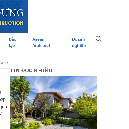
Đào
Asean
Doanh
tạo
Architect
nghiệp
(GMT+7)
TIN ĐỌC NHIỀU
n
hợp
 quả
và