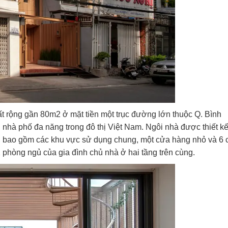
đất rộng gần 80m2 ở mặt tiền một trục đường lớn thuộc Q. Bình
 nhà phố đa năng trong đô thị Việt Nam. Ngôi nhà được thiết k
, bao gồm các khu vực sử dụng chung, một cửa hàng nhỏ và 6 
 phòng ngủ của gia đình chủ nhà ở hai tầng trên cùng.