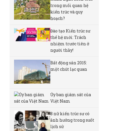
trong mối quan hệ
kiến trúc và quy
hoạch?
Đào tạo Kiến trúc sư
thế hệ mới: Trách
nhiệm trước tiên ở
người thầy!
Bất động sản 2015:
một chút lạc quan
Ủy ban giám sát của
Việt Nam
8 nữ kiến ​​trúc sư có
ảnh hưởng trong suốt
lịch sử