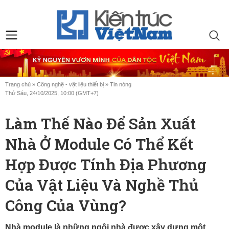
Trang chủ
»
Công nghệ - vật liệu thiết bị
»
Tin nóng
Thứ Sáu, 24/10/2025, 10:00 (GMT+7)
Làm Thế Nào Để Sản Xuất
Nhà Ở Module Có Thể Kết
Hợp Được Tính Địa Phương
Của Vật Liệu Và Nghề Thủ
Công Của Vùng?
Nhà module là những ngôi nhà được xây dựng một