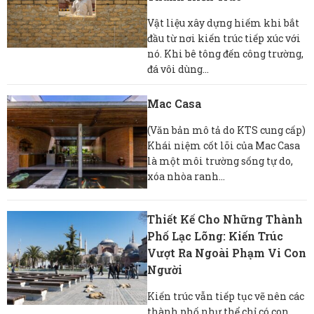
Vật liệu xây dựng hiếm khi bắt
đầu từ nơi kiến ​​trúc tiếp xúc với
nó. Khi bê tông đến công trường,
đá vôi dùng...
Mac Casa
(Văn bản mô tả do KTS cung cấp)
Khái niệm cốt lõi của Mac Casa
là một môi trường sống tự do,
xóa nhòa ranh...
Thiết Kế Cho Những Thành
Phố Lạc Lõng: Kiến Trúc
Vượt Ra Ngoài Phạm Vi Con
Người
Kiến trúc vẫn tiếp tục vẽ nên các
thành phố như thể chỉ có con