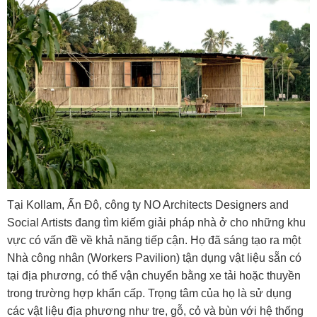
Tại Kollam, Ấn Độ, công ty NO Architects Designers and
Social Artists đang tìm kiếm giải pháp nhà ở cho những khu
vực có vấn đề về khả năng tiếp cận. Họ đã sáng tạo ra một
Nhà công nhân (Workers Pavilion) tận dụng vật liệu sẵn có
tại địa phương, có thể vận chuyển bằng xe tải hoặc thuyền
trong trường hợp khẩn cấp. Trọng tâm của họ là sử dụng
các vật liệu địa phương như tre, gỗ, cỏ và bùn với hệ thống