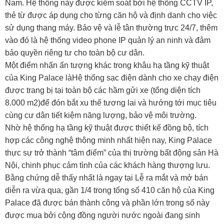
Nam. Hệ thống này được kiểm soát bởi hệ thống CCTV IP,
thẻ từ được áp dụng cho từng căn hộ và định danh cho việc
sử dụng thang máy. Bảo vệ và lễ tân thường trực 24/7, thêm
vào đó là hệ thống video phone IP quản lý an ninh và đảm
bảo quyền riêng tư cho toàn bộ cư dân.
Một điểm nhấn ấn tượng khác trong khâu hạ tầng kỹ thuật
của King Palace làHệ thống sạc điện dành cho xe chạy điện
được trang bị tại toàn bộ các hầm gửi xe (tổng diện tích
8.000 m2)để đón bắt xu thế tương lai và hướng tới mục tiêu
cùng cư dân tiết kiệm năng lượng, bảo vệ môi trường.
Nhờ hệ thống hạ tầng kỹ thuật được thiết kế đồng bộ, tích
hợp các công nghệ thông minh nhất hiện nay, King Palace
thực sự trở thành “tâm điểm” của thị trường bất động sản Hà
Nội, chinh phục cảm tình của các khách hàng thượng lưu.
Bằng chứng dễ thấy nhất là ngay tại Lễ ra mắt và mở bán
diễn ra vừa qua, gần 1/4 trong tổng số 410 căn hộ của King
Palace đã được bán thành công và phần lớn trong số này
được mua bởi cộng đồng người nước ngoài đang sinh