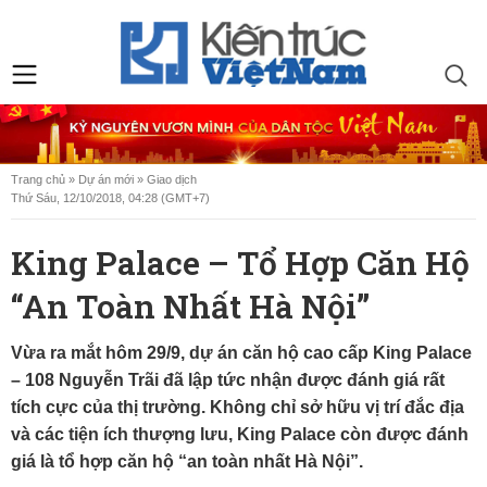
Trang chủ
»
Dự án mới
»
Giao dịch
Thứ Sáu, 12/10/2018, 04:28 (GMT+7)
King Palace – Tổ Hợp Căn Hộ
“an Toàn Nhất Hà Nội”
Vừa ra mắt hôm 29/9, dự án căn hộ cao cấp King Palace
– 108 Nguyễn Trãi đã lập tức nhận được đánh giá rất
tích cực của thị trường. Không chỉ sở hữu vị trí đắc địa
và các tiện ích thượng lưu, King Palace còn được đánh
giá là tổ hợp căn hộ “an toàn nhất Hà Nội”.