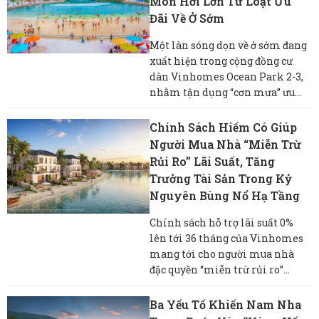
Món Hời Lớn Từ Loạt Ưu
Đãi Về Ở Sớm
Một làn sóng dọn về ở sớm đang
xuất hiện trong cộng đồng cư
dân Vinhomes Ocean Park 2-3,
nhằm tận dụng “cơn mưa” ưu...
Chính Sách Hiếm Có Giúp
Người Mua Nhà “miễn Trừ
Rủi Ro” Lãi Suất, Tăng
Trưởng Tài Sản Trong Kỷ
Nguyên Bùng Nổ Hạ Tầng
Chính sách hỗ trợ lãi suất 0%
lên tới 36 tháng của Vinhomes
mang tới cho người mua nhà
đặc quyền “miễn trừ rủi ro”...
Ba Yếu Tố Khiến Nam Nha